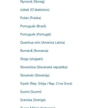
Nynorsk (Noreg)
o'zbek (O'zbekiston)
Polski (Polska)
Português (Brasil)
Português (Portugal)
Quechua simi (America Latina)
Română (România)
Shqip (shqipëri)
Slovenčina (Slovenská republika)
Slovenski (Slovenija)
Srpski (Rep. Srbija i Rep. Crna Gora)
Suomi (Suomi)
Svenska (Sverige)
Te reo Māori (Aotearoa)