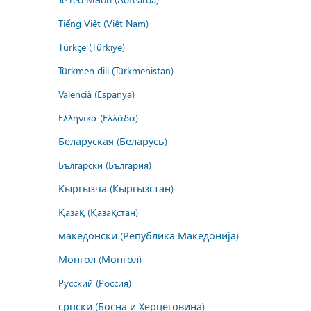
Tiếng Việt (Việt Nam)
Türkçe (Türkiye)
Türkmen dili (Türkmenistan)
Valencià (Espanya)
Ελληνικά (Ελλάδα)
Беларуская (Беларусь)
Български (България)
Кыргызча (Кыргызстан)
Қазақ (Қазақстан)
македонски (Република Македонија)
Монгол (Монгол)
Русский (Россия)
српски (Босна и Херцеговина)