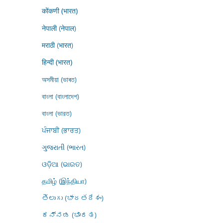
कोंकणी (भारत)
नेपाली (नेपाल)
मराठी (भारत)
हिन्दी (भारत)
অসমীয়া (ভাৰত)
বাংলা (বাংলাদেশ)
বাংলা (ভারত)
ਪੰਜਾਬੀ (ਭਾਰਤ)
ગુજરાતી (ભારત)
ଓଡ଼ିଆ (ଭାରତ)
தமிழ் (இந்தியா)
తెలుగు (భారతదేశం)
ಕನ್ನಡ (ಭಾರತ)