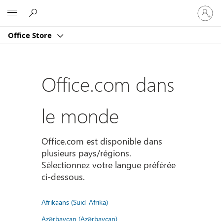
Connect
Microsoft
vous
à
Office Store
votre
compte
Office.com dans
le monde
Office.com est disponible dans
plusieurs pays/régions.
Sélectionnez votre langue préférée
ci-dessous.
Afrikaans (Suid-Afrika)
Azərbaycan (Azərbaycan)