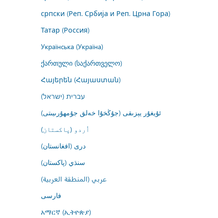
српски (Реп. Србија и Реп. Црна Гора)
Татар (Россия)
Українська (Україна)
ქართული (საქართველო)
Հայերեն (Հայաստան)
עברית (ישראל)
ئۇيغۇر يېزىقى (جۇڭخۇا خەلق جۇمھۇرىيىتى)
اُردو (پاکستان)
درى (افغانستان)
سنڌي (پاکستان)
عربي (المنطقة العربية)
فارسى
አማርኛ (ኢትዮጵያ)