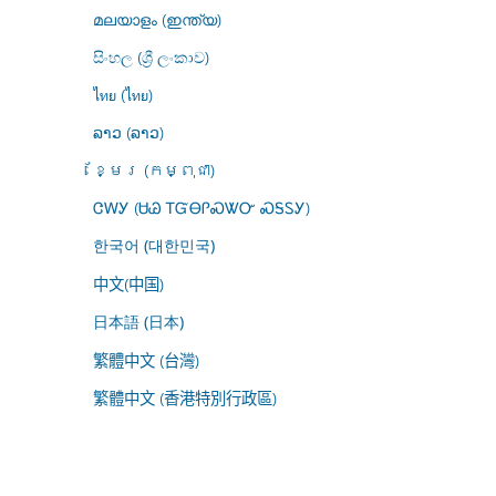
മലയാളം (ഇന്ത്യ)
සිංහල (ශ්‍රී ලංකාව)
ไทย (ไทย)
ລາວ (ລາວ)
ខ្មែរ (កម្ពុជា)
ᏣᎳᎩ (ᏌᏊ ᎢᏳᎾᎵᏍᏔᏅ ᏍᎦᏚᎩ)
한국어 (대한민국)
中文(中国)
日本語 (日本)
繁體中文 (台灣)
繁體中文 (香港特別行政區)