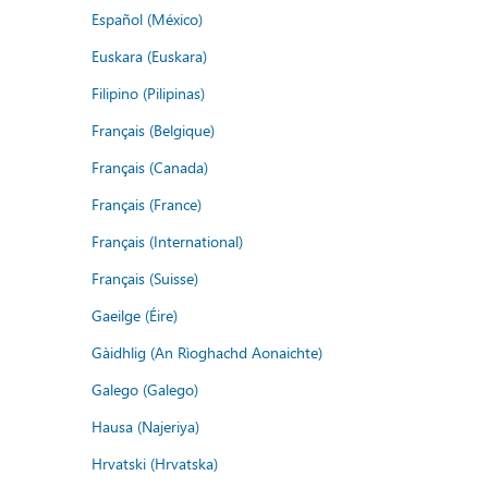
Español (México)
Euskara (Euskara)
Filipino (Pilipinas)
Français (Belgique)
Français (Canada)
Français (France)
Français (International)
Français (Suisse)
Gaeilge (Éire)
Gàidhlig (An Rìoghachd Aonaichte)
Galego (Galego)
Hausa (Najeriya)
Hrvatski (Hrvatska)