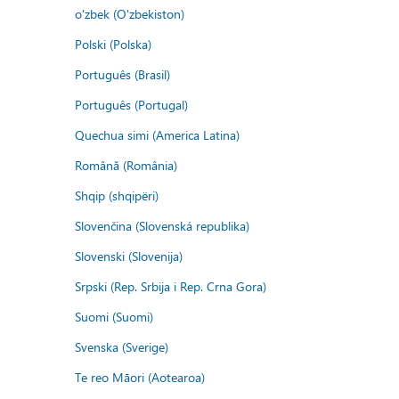
o'zbek (O'zbekiston)
Polski (Polska)
Português (Brasil)
Português (Portugal)
Quechua simi (America Latina)
Română (România)
Shqip (shqipëri)
Slovenčina (Slovenská republika)
Slovenski (Slovenija)
Srpski (Rep. Srbija i Rep. Crna Gora)
Suomi (Suomi)
Svenska (Sverige)
Te reo Māori (Aotearoa)