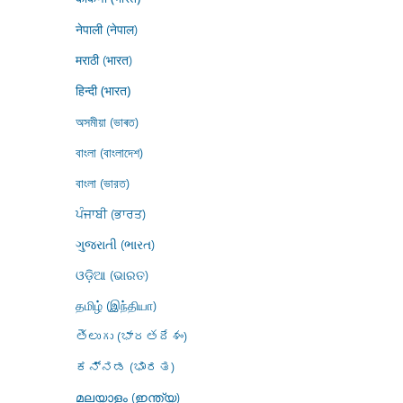
नेपाली (नेपाल)
मराठी (भारत)
हिन्दी (भारत)
অসমীয়া (ভাৰত)
বাংলা (বাংলাদেশ)
বাংলা (ভারত)
ਪੰਜਾਬੀ (ਭਾਰਤ)
ગુજરાતી (ભારત)
ଓଡ଼ିଆ (ଭାରତ)
தமிழ் (இந்தியா)
తెలుగు (భారతదేశం)
ಕನ್ನಡ (ಭಾರತ)
മലയാളം (ഇന്ത്യ)