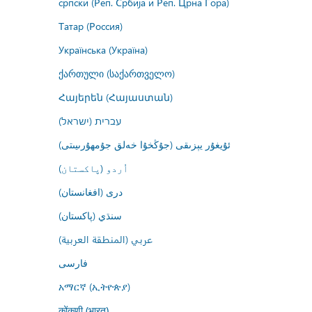
српски (Реп. Србија и Реп. Црна Гора)
Татар (Россия)
Українська (Україна)
ქართული (საქართველო)
Հայերեն (Հայաստան)
עברית (ישראל)
ئۇيغۇر يېزىقى (جۇڭخۇا خەلق جۇمھۇرىيىتى)
اُردو (پاکستان)
درى (افغانستان)
سنڌي (پاکستان)
عربي (المنطقة العربية)
فارسى
አማርኛ (ኢትዮጵያ)
कोंकणी (भारत)