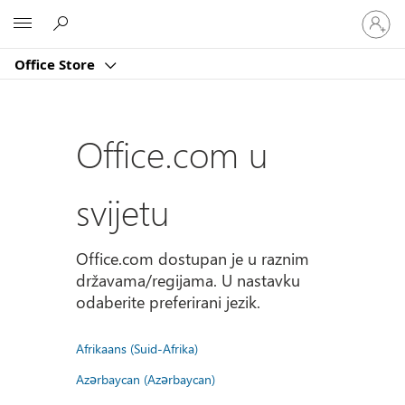
Prijavite
Microsoft
se
u
Office Store
svoj
račun
Office.com u
svijetu
Office.com dostupan je u raznim
državama/regijama. U nastavku
odaberite preferirani jezik.
Afrikaans (Suid-Afrika)
Azərbaycan (Azərbaycan)