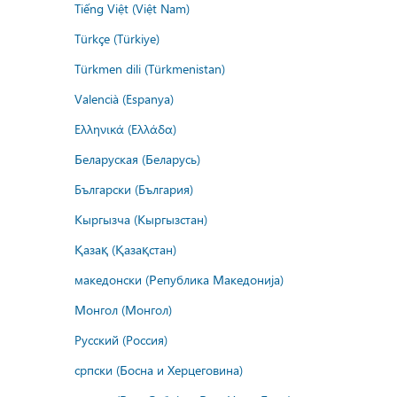
Tiếng Việt (Việt Nam)
Türkçe (Türkiye)
Türkmen dili (Türkmenistan)
Valencià (Espanya)
Ελληνικά (Ελλάδα)
Беларуская (Беларусь)
Български (България)
Кыргызча (Кыргызстан)
Қазақ (Қазақстан)
македонски (Република Македонија)
Монгол (Монгол)
Русский (Россия)
српски (Босна и Херцеговина)