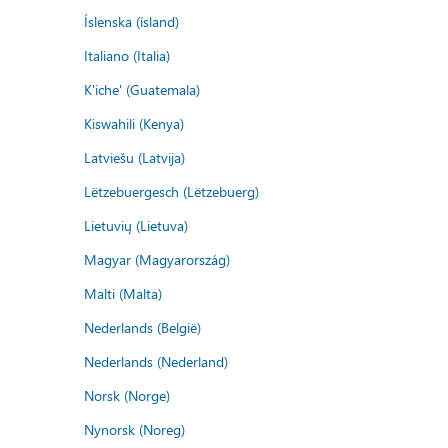
Íslenska (ísland)
Italiano (Italia)
K'iche' (Guatemala)
Kiswahili (Kenya)
Latviešu (Latvija)
Lëtzebuergesch (Lëtzebuerg)
Lietuvių (Lietuva)
Magyar (Magyarország)
Malti (Malta)
Nederlands (België)
Nederlands (Nederland)
Norsk (Norge)
Nynorsk (Noreg)