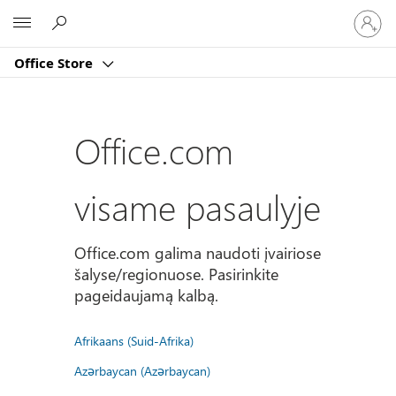
Prisijun
Microsoft
prie
paskyro
Office Store
Office.com
visame pasaulyje
Office.com galima naudoti įvairiose
šalyse/regionuose. Pasirinkite
pageidaujamą kalbą.
Afrikaans (Suid-Afrika)
Azərbaycan (Azərbaycan)