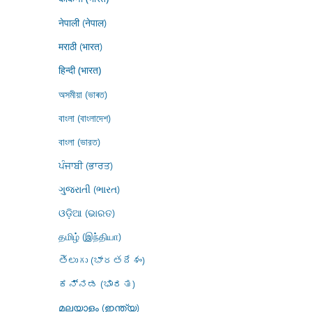
नेपाली (नेपाल)
मराठी (भारत)
हिन्दी (भारत)
অসমীয়া (ভাৰত)
বাংলা (বাংলাদেশ)
বাংলা (ভারত)
ਪੰਜਾਬੀ (ਭਾਰਤ)
ગુજરાતી (ભારત)
ଓଡ଼ିଆ (ଭାରତ)
தமிழ் (இந்தியா)
తెలుగు (భారతదేశం)
ಕನ್ನಡ (ಭಾರತ)
മലയാളം (ഇന്ത്യ)