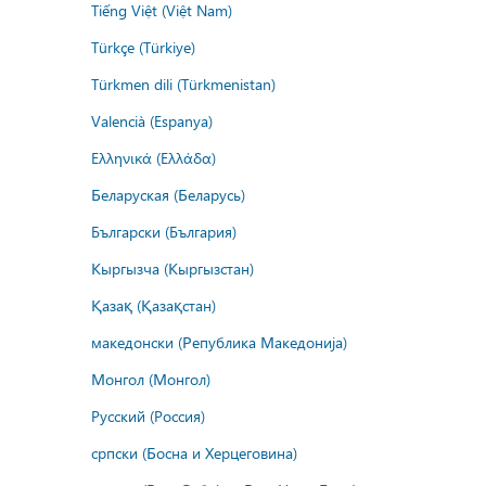
Tiếng Việt (Việt Nam)
Türkçe (Türkiye)
Türkmen dili (Türkmenistan)
Valencià (Espanya)
Ελληνικά (Ελλάδα)
Беларуская (Беларусь)
Български (България)
Кыргызча (Кыргызстан)
Қазақ (Қазақстан)
македонски (Република Македонија)
Монгол (Монгол)
Русский (Россия)
српски (Босна и Херцеговина)