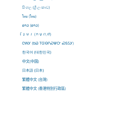
සිංහල (ශ්‍රී ලංකාව)
ไทย (ไทย)
ລາວ (ລາວ)
ខ្មែរ (កម្ពុជា)
ᏣᎳᎩ (ᏌᏊ ᎢᏳᎾᎵᏍᏔᏅ ᏍᎦᏚᎩ)
한국어 (대한민국)
中文(中国)
日本語 (日本)
繁體中文 (台灣)
繁體中文 (香港特別行政區)