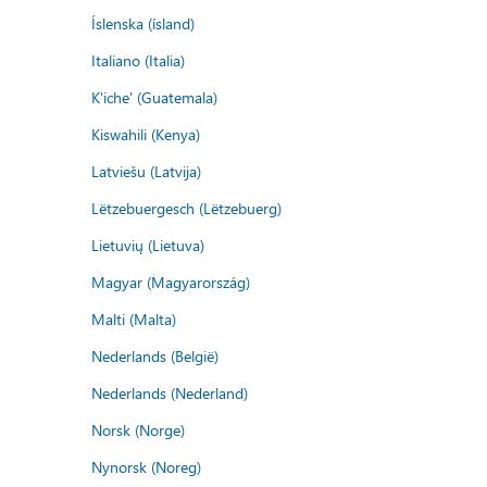
Íslenska (ísland)
Italiano (Italia)
K'iche' (Guatemala)
Kiswahili (Kenya)
Latviešu (Latvija)
Lëtzebuergesch (Lëtzebuerg)
Lietuvių (Lietuva)
Magyar (Magyarország)
Malti (Malta)
Nederlands (België)
Nederlands (Nederland)
Norsk (Norge)
Nynorsk (Noreg)