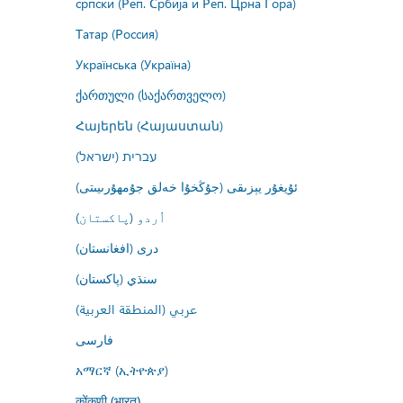
српски (Реп. Србија и Реп. Црна Гора)
Татар (Россия)
Українська (Україна)
ქართული (საქართველო)
Հայերեն (Հայաստան)
עברית (ישראל)
ئۇيغۇر يېزىقى (جۇڭخۇا خەلق جۇمھۇرىيىتى)
اُردو (پاکستان)
درى (افغانستان)
سنڌي (پاکستان)
عربي (المنطقة العربية)
فارسى
አማርኛ (ኢትዮጵያ)
कोंकणी (भारत)