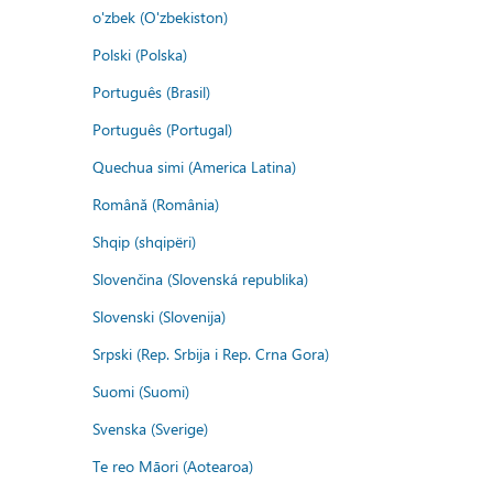
o'zbek (O'zbekiston)
Polski (Polska)
Português (Brasil)
Português (Portugal)
Quechua simi (America Latina)
Română (România)
Shqip (shqipëri)
Slovenčina (Slovenská republika)
Slovenski (Slovenija)
Srpski (Rep. Srbija i Rep. Crna Gora)
Suomi (Suomi)
Svenska (Sverige)
Te reo Māori (Aotearoa)