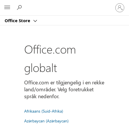
Logg
Microsoft
på
kontoe
Office Store
din
Office.com
globalt
Office.com er tilgjengelig i en rekke
land/områder. Velg foretrukket
språk nedenfor.
Afrikaans (Suid-Afrika)
Azərbaycan (Azərbaycan)