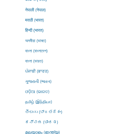
नेपाली (नेपाल)
मराठी (भारत)
हिन्दी (भारत)
অসমীয়া (ভাৰত)
বাংলা (বাংলাদেশ)
বাংলা (ভারত)
ਪੰਜਾਬੀ (ਭਾਰਤ)
ગુજરાતી (ભારત)
ଓଡ଼ିଆ (ଭାରତ)
தமிழ் (இந்தியா)
తెలుగు (భారతదేశం)
ಕನ್ನಡ (ಭಾರತ)
മലയാളം (ഇന്ത്യ)