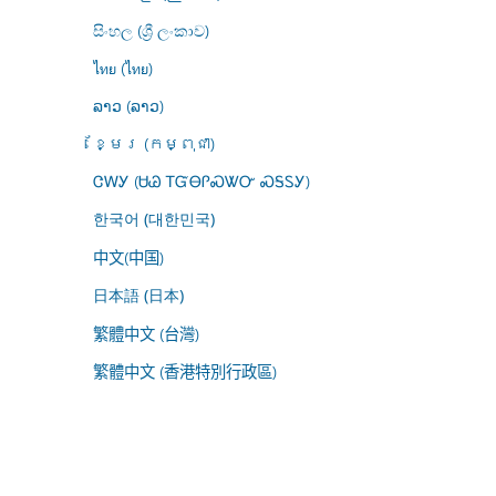
සිංහල (ශ්‍රී ලංකාව)
ไทย (ไทย)
ລາວ (ລາວ)
ខ្មែរ (កម្ពុជា)
ᏣᎳᎩ (ᏌᏊ ᎢᏳᎾᎵᏍᏔᏅ ᏍᎦᏚᎩ)
한국어 (대한민국)
中文(中国)
日本語 (日本)
繁體中文 (台灣)
繁體中文 (香港特別行政區)