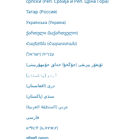
српски (Реп. Србија и Реп. Црна Гора)
Татар (Россия)
Українська (Україна)
ქართული (საქართველო)
Հայերեն (Հայաստան)
עברית (ישראל)
ئۇيغۇر يېزىقى (جۇڭخۇا خەلق جۇمھۇرىيىتى)
اُردو (پاکستان)
درى (افغانستان)
سنڌي (پاکستان)
عربي (المنطقة العربية)
فارسى
አማርኛ (ኢትዮጵያ)
कोंकणी (भारत)