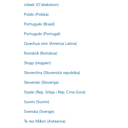
o'zbek (O'zbekiston)
Polski (Polska)
Português (Brasil)
Português (Portugal)
Quechua simi (America Latina)
Română (România)
Shqip (shqipëri)
Slovenčina (Slovenská republika)
Slovenski (Slovenija)
Srpski (Rep. Srbija i Rep. Crna Gora)
Suomi (Suomi)
Svenska (Sverige)
Te reo Māori (Aotearoa)