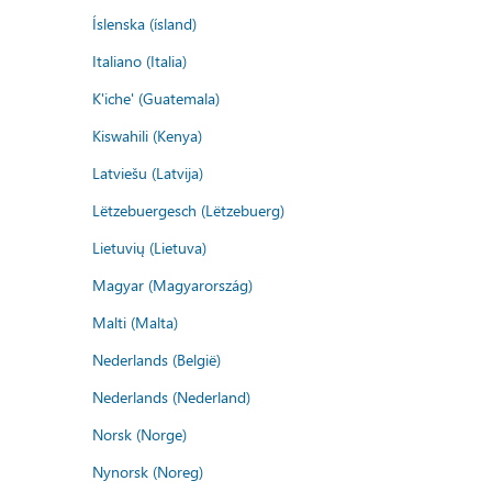
Íslenska (ísland)
Italiano (Italia)
K'iche' (Guatemala)
Kiswahili (Kenya)
Latviešu (Latvija)
Lëtzebuergesch (Lëtzebuerg)
Lietuvių (Lietuva)
Magyar (Magyarország)
Malti (Malta)
Nederlands (België)
Nederlands (Nederland)
Norsk (Norge)
Nynorsk (Noreg)