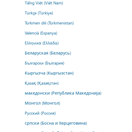
Tiếng Việt (Việt Nam)
Türkçe (Türkiye)
Türkmen dili (Türkmenistan)
Valencià (Espanya)
Ελληνικά (Ελλάδα)
Беларуская (Беларусь)
Български (България)
Кыргызча (Кыргызстан)
Қазақ (Қазақстан)
македонски (Република Македонија)
Монгол (Монгол)
Русский (Россия)
српски (Босна и Херцеговина)