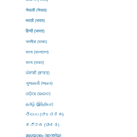
नेपाली (नेपाल)
मराठी (भारत)
हिन्दी (भारत)
অসমীয়া (ভাৰত)
বাংলা (বাংলাদেশ)
বাংলা (ভারত)
ਪੰਜਾਬੀ (ਭਾਰਤ)
ગુજરાતી (ભારત)
ଓଡ଼ିଆ (ଭାରତ)
தமிழ் (இந்தியா)
తెలుగు (భారతదేశం)
ಕನ್ನಡ (ಭಾರತ)
മലയാളം (ഇന്ത്യ)