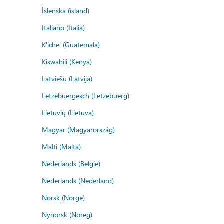
Íslenska (ísland)
Italiano (Italia)
K'iche' (Guatemala)
Kiswahili (Kenya)
Latviešu (Latvija)
Lëtzebuergesch (Lëtzebuerg)
Lietuvių (Lietuva)
Magyar (Magyarország)
Malti (Malta)
Nederlands (België)
Nederlands (Nederland)
Norsk (Norge)
Nynorsk (Noreg)