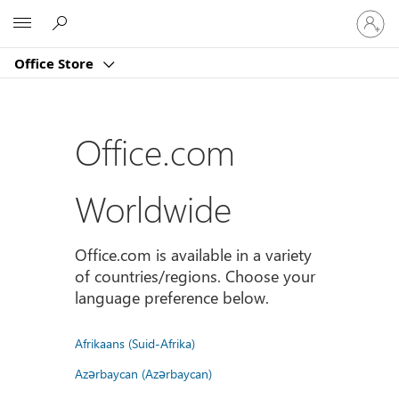
登
Microsoft
入
您
Office Store
的
帳
戶
Office.com
Worldwide
Office.com is available in a variety
of countries/regions. Choose your
language preference below.
Afrikaans (Suid-Afrika)
Azərbaycan (Azərbaycan)