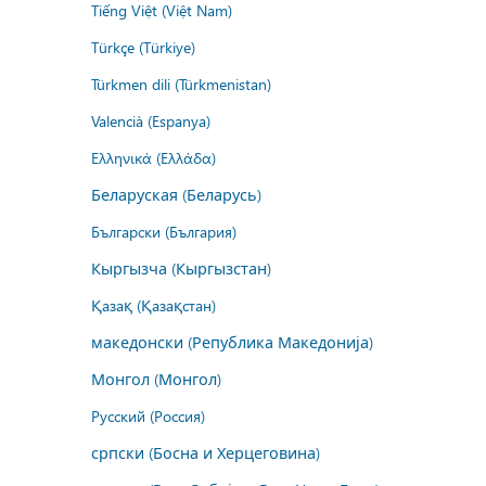
Tiếng Việt (Việt Nam)
Türkçe (Türkiye)
Türkmen dili (Türkmenistan)
Valencià (Espanya)
Ελληνικά (Ελλάδα)
Беларуская (Беларусь)
Български (България)
Кыргызча (Кыргызстан)
Қазақ (Қазақстан)
македонски (Република Македонија)
Монгол (Монгол)
Русский (Россия)
српски (Босна и Херцеговина)