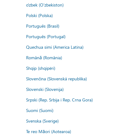
o'zbek (O'zbekiston)
Polski (Polska)
Português (Brasil)
Português (Portugal)
Quechua simi (America Latina)
Română (România)
Shqip (shqipëri)
Slovenčina (Slovenská republika)
Slovenski (Slovenija)
Srpski (Rep. Srbija i Rep. Crna Gora)
Suomi (Suomi)
Svenska (Sverige)
Te reo Māori (Aotearoa)