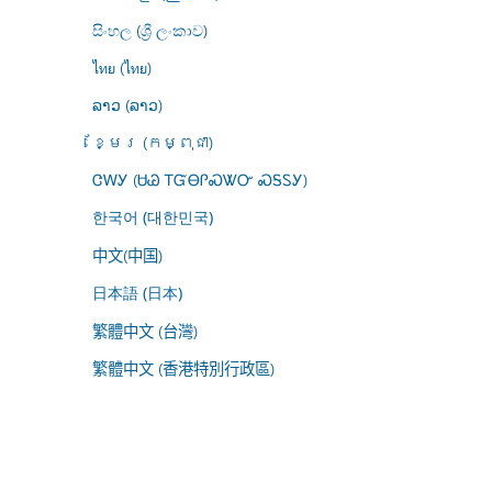
සිංහල (ශ්‍රී ලංකාව)
ไทย (ไทย)
ລາວ (ລາວ)
ខ្មែរ (កម្ពុជា)
ᏣᎳᎩ (ᏌᏊ ᎢᏳᎾᎵᏍᏔᏅ ᏍᎦᏚᎩ)
한국어 (대한민국)
中文(中国)
日本語 (日本)
繁體中文 (台灣)
繁體中文 (香港特別行政區)