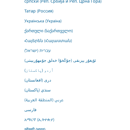
српски (Реп. Србија и Реп. Црна Гора)
Татар (Россия)
Українська (Україна)
ქართული (საქართველო)
Հայերեն (Հայաստան)
עברית (ישראל)
ئۇيغۇر يېزىقى (جۇڭخۇا خەلق جۇمھۇرىيىتى)
اُردو (پاکستان)
درى (افغانستان)
سنڌي (پاکستان)
عربي (المنطقة العربية)
فارسى
አማርኛ (ኢትዮጵያ)
कोंकणी (भारत)