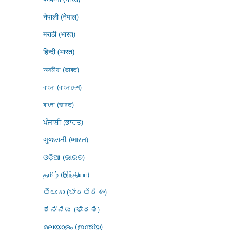
नेपाली (नेपाल)
मराठी (भारत)
हिन्दी (भारत)
অসমীয়া (ভাৰত)
বাংলা (বাংলাদেশ)
বাংলা (ভারত)
ਪੰਜਾਬੀ (ਭਾਰਤ)
ગુજરાતી (ભારત)
ଓଡ଼ିଆ (ଭାରତ)
தமிழ் (இந்தியா)
తెలుగు (భారతదేశం)
ಕನ್ನಡ (ಭಾರತ)
മലയാളം (ഇന്ത്യ)