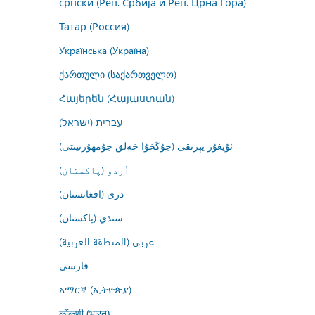
српски (Реп. Србија и Реп. Црна Гора)
Татар (Россия)
Українська (Україна)
ქართული (საქართველო)
Հայերեն (Հայաստան)
עברית (ישראל)
ئۇيغۇر يېزىقى (جۇڭخۇا خەلق جۇمھۇرىيىتى)
اُردو (پاکستان)
درى (افغانستان)
سنڌي (پاکستان)
عربي (المنطقة العربية)
فارسى
አማርኛ (ኢትዮጵያ)
कोंकणी (भारत)