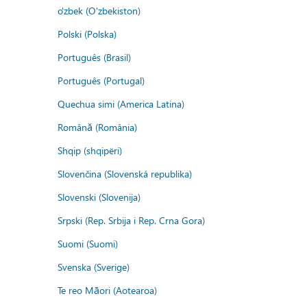
o'zbek (O'zbekiston)
Polski (Polska)
Português (Brasil)
Português (Portugal)
Quechua simi (America Latina)
Română (România)
Shqip (shqipëri)
Slovenčina (Slovenská republika)
Slovenski (Slovenija)
Srpski (Rep. Srbija i Rep. Crna Gora)
Suomi (Suomi)
Svenska (Sverige)
Te reo Māori (Aotearoa)