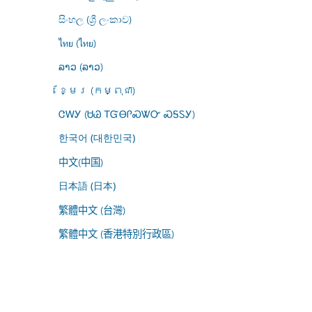
සිංහල (ශ්‍රී ලංකාව)
ไทย (ไทย)
ລາວ (ລາວ)
ខ្មែរ (កម្ពុជា)
ᏣᎳᎩ (ᏌᏊ ᎢᏳᎾᎵᏍᏔᏅ ᏍᎦᏚᎩ)
한국어 (대한민국)
中文(中国)
日本語 (日本)
繁體中文 (台灣)
繁體中文 (香港特別行政區)