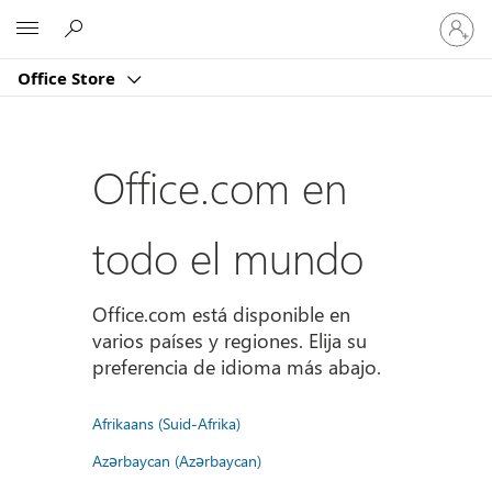
Iniciar
Microsoft
sesión
en
Office Store
tu
cuenta
Office.com en
todo el mundo
Office.com está disponible en
varios países y regiones. Elija su
preferencia de idioma más abajo.
Afrikaans (Suid-Afrika)
Azərbaycan (Azərbaycan)