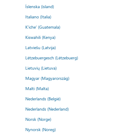
Íslenska (ísland)
Italiano (Italia)
K'iche' (Guatemala)
Kiswahili (Kenya)
Latviešu (Latvija)
Lëtzebuergesch (Lëtzebuerg)
Lietuvių (Lietuva)
Magyar (Magyarország)
Malti (Malta)
Nederlands (België)
Nederlands (Nederland)
Norsk (Norge)
Nynorsk (Noreg)