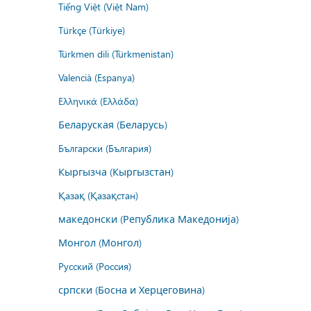
Tiếng Việt (Việt Nam)
Türkçe (Türkiye)
Türkmen dili (Türkmenistan)
Valencià (Espanya)
Ελληνικά (Ελλάδα)
Беларуская (Беларусь)
Български (България)
Кыргызча (Кыргызстан)
Қазақ (Қазақстан)
македонски (Република Македонија)
Монгол (Монгол)
Русский (Россия)
српски (Босна и Херцеговина)