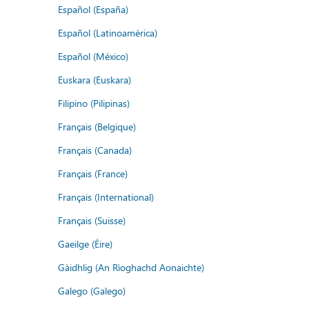
Español (España)
Español (Latinoamérica)
Español (México)
Euskara (Euskara)
Filipino (Pilipinas)
Français (Belgique)
Français (Canada)
Français (France)
Français (International)
Français (Suisse)
Gaeilge (Éire)
Gàidhlig (An Rìoghachd Aonaichte)
Galego (Galego)