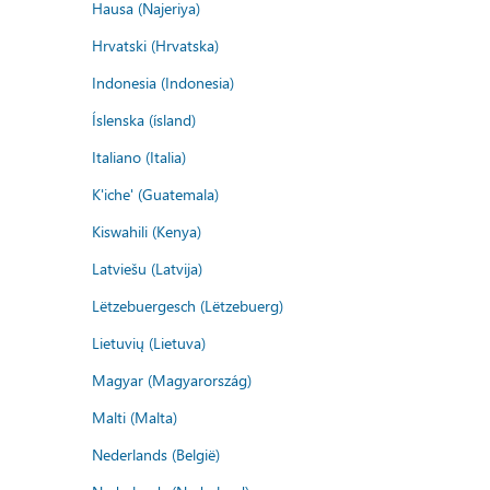
Hausa (Najeriya)
Hrvatski (Hrvatska)
Indonesia (Indonesia)
Íslenska (ísland)
Italiano (Italia)
K'iche' (Guatemala)
Kiswahili (Kenya)
Latviešu (Latvija)
Lëtzebuergesch (Lëtzebuerg)
Lietuvių (Lietuva)
Magyar (Magyarország)
Malti (Malta)
Nederlands (België)