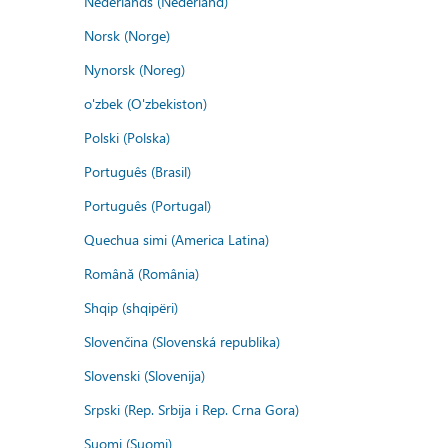
Nederlands (Nederland)
Norsk (Norge)
Nynorsk (Noreg)
o'zbek (O'zbekiston)
Polski (Polska)
Português (Brasil)
Português (Portugal)
Quechua simi (America Latina)
Română (România)
Shqip (shqipëri)
Slovenčina (Slovenská republika)
Slovenski (Slovenija)
Srpski (Rep. Srbija i Rep. Crna Gora)
Suomi (Suomi)