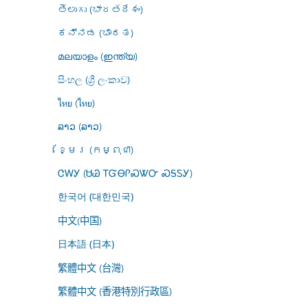
తెలుగు (భారతదేశం)
ಕನ್ನಡ (ಭಾರತ)
മലയാളം (ഇന്ത്യ)
සිංහල (ශ්‍රී ලංකාව)
ไทย (ไทย)
ລາວ (ລາວ)
ខ្មែរ (កម្ពុជា)
ᏣᎳᎩ (ᏌᏊ ᎢᏳᎾᎵᏍᏔᏅ ᏍᎦᏚᎩ)
한국어 (대한민국)
中文(中国)
日本語 (日本)
繁體中文 (台灣)
繁體中文 (香港特別行政區)