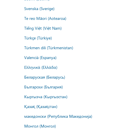
Svenska (Sverige)
Te reo Māori (Aotearoa)
Tiếng Việt (Việt Nam)
Türkçe (Türkiye)
Türkmen dili (Türkmenistan)
Valencià (Espanya)
Ελληνικά (Ελλάδα)
Беларуская (Беларусь)
Български (България)
Кыргызча (Кыргызстан)
Қазақ (Қазақстан)
македонски (Република Македонија)
Монгол (Монгол)