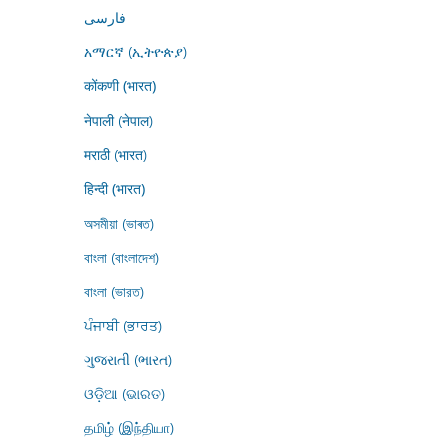
فارسى
አማርኛ (ኢትዮጵያ)
कोंकणी (भारत)
नेपाली (नेपाल)
मराठी (भारत)
हिन्दी (भारत)
অসমীয়া (ভাৰত)
বাংলা (বাংলাদেশ)
বাংলা (ভারত)
ਪੰਜਾਬੀ (ਭਾਰਤ)
ગુજરાતી (ભારત)
ଓଡ଼ିଆ (ଭାରତ)
தமிழ் (இந்தியா)