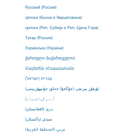
Русский (Россия)
српски (Босна и Херцеговина)
српски (Реп. Србија и Реп. Црна Гора)
Татар (Россия)
Українська (Україна)
ქართული (საქართველო)
Հայերեն (Հայաստան)
עברית (ישראל)
ئۇيغۇر يېزىقى (جۇڭخۇا خەلق جۇمھۇرىيىتى)
اُردو (پاکستان)
درى (افغانستان)
سنڌي (پاکستان)
عربي (المنطقة العربية)