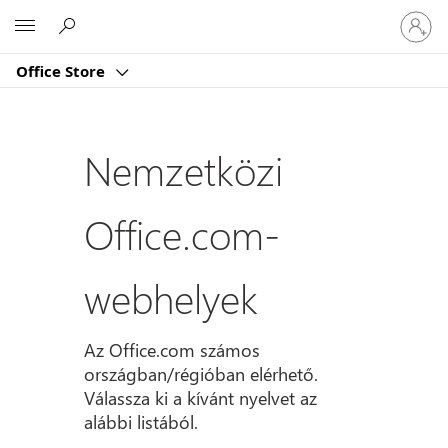
Jelentk
Microsoft
be
a
Office Store
fiókjába
Nemzetközi
Office.com-
webhelyek
Az Office.com számos
országban/régióban elérhető.
Válassza ki a kívánt nyelvet az
alábbi listából.