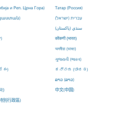
рбија и Реп. Црна Гора)
Татар (Россия)
այաստան)
עברית (ישראל)
سنڌي (پاکستان)
)
कोंकणी (भारत)
অসমীয়া (ভাৰত)
ગુજરાતી (ભારત)
ేశం)
ಕನ್ನಡ (ಭಾರತ)
ລາວ (ລາວ)
中文(中国)
국)
特別行政區)