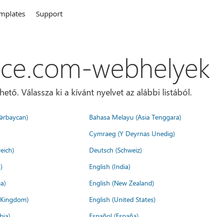
mplates
Support
ice.com-webhelyek
ő. Válassza ki a kívánt nyelvet az alábbi listából.
ərbaycan)
Bahasa Melayu (Asia Tenggara)
Cymraeg (Y Deyrnas Unedig)
eich)
Deutsch (Schweiz)
)
English (India)
a)
English (New Zealand)
d Kingdom)
English (United States)
bia)
Español (España)