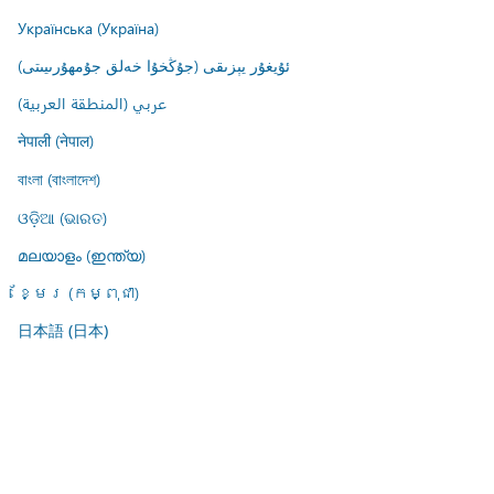
Українська (Україна)
ئۇيغۇر يېزىقى (جۇڭخۇا خەلق جۇمھۇرىيىتى)
عربي (المنطقة العربية)
नेपाली (नेपाल)
বাংলা (বাংলাদেশ)
ଓଡ଼ିଆ (ଭାରତ)
മലയാളം (ഇന്ത്യ)
ខ្មែរ (កម្ពុជា)
日本語 (日本)