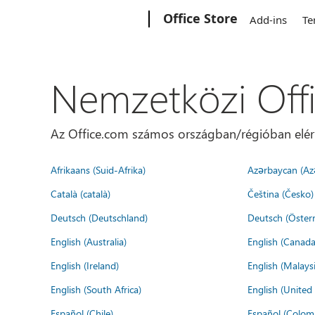
Microsoft
Office Store
Add-ins
Te
Nemzetközi Off
Az Office.com számos országban/régióban elérhet
Afrikaans (Suid-Afrika)
Azərbaycan (Az
Català (català)
Čeština (Česko)
Deutsch (Deutschland)
Deutsch (Österr
English (Australia)
English (Canada
English (Ireland)
English (Malaysi
English (South Africa)
English (Unite
Español (Chile)
Español (Colom