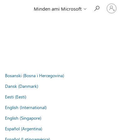
Jelentkezzen
Minden ami Microsoft
be
a
fiókjába
Bosanski (Bosna i Hercegovina)
Dansk (Danmark)
Eesti (Eesti)
English (International)
English (Singapore)
Español (Argentina)
Español (Latinoamérica)