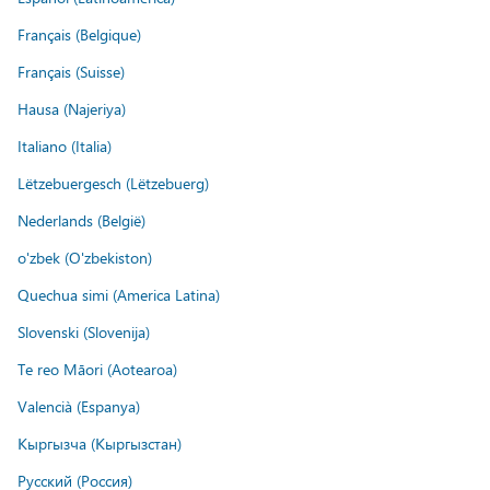
Français (Belgique)
Français (Suisse)
Hausa (Najeriya)
Italiano (Italia)
Lëtzebuergesch (Lëtzebuerg)
Nederlands (België)
o'zbek (O'zbekiston)
Quechua simi (America Latina)
Slovenski (Slovenija)
Te reo Māori (Aotearoa)
Valencià (Espanya)
Кыргызча (Кыргызстан)
Русский (Россия)