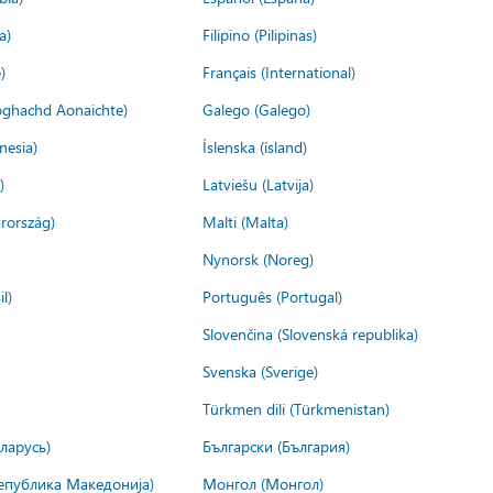
a)
Filipino (Pilipinas)
)
Français (International)
ìoghachd Aonaichte)
Galego (Galego)
nesia)
Íslenska (ísland)
)
Latviešu (Latvija)
rország)
Malti (Malta)
Nynorsk (Noreg)
l)
Português (Portugal)
Slovenčina (Slovenská republika)
Svenska (Sverige)
Türkmen dili (Türkmenistan)
ларусь)
Български (България)
епублика Македонија)
Монгол (Монгол)