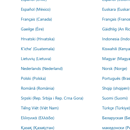
Español (México)
Euskara (Euskar
Français (Canada)
Français (France
Gaeilge (Éire)
Gàidhlig (An R
Hrvatski (Hrvatska)
Indonesia (Indo
K'iche' (Guatemala)
Kiswahili (Kenya
Lietuvių (Lietuva)
Magyar (Magya
Nederlands (Nederland)
Norsk (Norge)
Polski (Polska)
Português (Brasi
Română (România)
Shqip (shqipëri)
Srpski (Rep. Srbija i Rep. Crna Gora)
Suomi (Suomi)
Tiếng Việt (Việt Nam)
Türkçe (Türkiye)
Ελληνικά (Ελλάδα)
Беларуская (Бе
Қазақ (Қазақстан)
македонски (Р