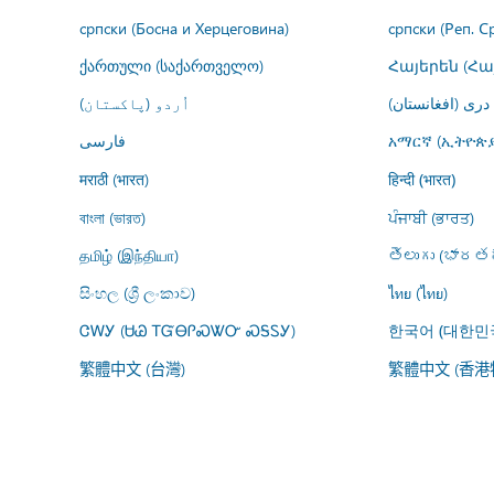
српски (Босна и Херцеговина)
српски (Реп. С
ქართული (საქართველო)
Հայերեն (Հ
درى (افغانستان)
اُردو (پاکستان)
فارسى
አማርኛ (ኢትዮጵያ
मराठी (भारत)
हिन्दी (भारत)
বাংলা (ভারত)
ਪੰਜਾਬੀ (ਭਾਰਤ)
தமிழ் (இந்தியா)
తెలుగు (భారతద
සිංහල (ශ්‍රී ලංකාව)
ไทย (ไทย)
ᏣᎳᎩ (ᏌᏊ ᎢᏳᎾᎵᏍᏔᏅ ᏍᎦᏚᎩ)
한국어 (대한민
繁體中文 (台灣)
繁體中文 (香港