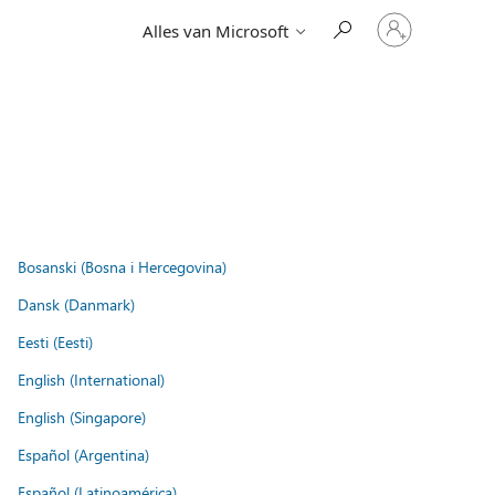
Meld
Alles van Microsoft
je
aan
bij
je
account
Bosanski (Bosna i Hercegovina)
Dansk (Danmark)
Eesti (Eesti)
English (International)
English (Singapore)
Español (Argentina)
Español (Latinoamérica)