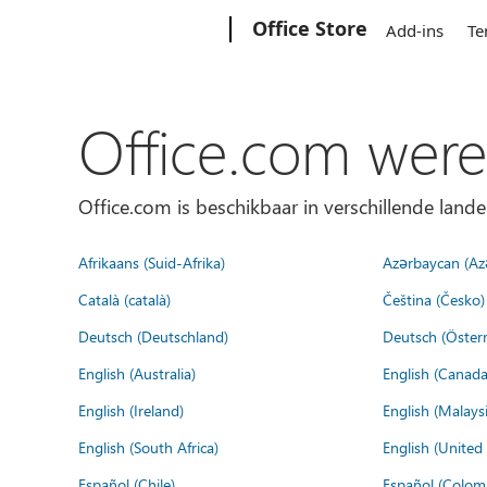
Microsoft
Office Store
Add-ins
Te
Office.com were
Office.com is beschikbaar in verschillende lande
Afrikaans (Suid-Afrika)
Azərbaycan (Az
Català (català)
Čeština (Česko)
Deutsch (Deutschland)
Deutsch (Österr
English (Australia)
English (Canada
English (Ireland)
English (Malaysi
English (South Africa)
English (Unite
Español (Chile)
Español (Colom