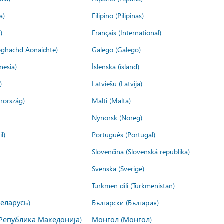
a)
Filipino (Pilipinas)
)
Français (International)
ìoghachd Aonaichte)
Galego (Galego)
nesia)
Íslenska (ísland)
)
Latviešu (Latvija)
rország)
Malti (Malta)
Nynorsk (Noreg)
l)
Português (Portugal)
Slovenčina (Slovenská republika)
Svenska (Sverige)
Türkmen dili (Türkmenistan)
Беларусь)
Български (България)
Република Македонија)
Монгол (Монгол)