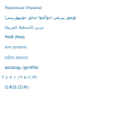
Українська (Україна)
ئۇيغۇر يېزىقى (جۇڭخۇا خەلق جۇمھۇرىيىتى)
عربي (المنطقة العربية)
नेपाली (नेपाल)
বাংলা (বাংলাদেশ)
ଓଡ଼ିଆ (ଭାରତ)
മലയാളം (ഇന്ത്യ)
ខ្មែរ (កម្ពុជា)
日本語 (日本)