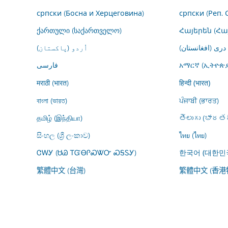
српски (Босна и Херцеговина)
српски (Реп. 
ქართული (საქართველო)
Հայերեն (Հ
درى (افغانستان)
اُردو (پاکستان)
فارسى
አማርኛ (ኢትዮጵያ
मराठी (भारत)
हिन्दी (भारत)
বাংলা (ভারত)
ਪੰਜਾਬੀ (ਭਾਰਤ)
தமிழ் (இந்தியா)
తెలుగు (భారతద
සිංහල (ශ්‍රී ලංකාව)
ไทย (ไทย)
ᏣᎳᎩ (ᏌᏊ ᎢᏳᎾᎵᏍᏔᏅ ᏍᎦᏚᎩ)
한국어 (대한민
繁體中文 (台灣)
繁體中文 (香港