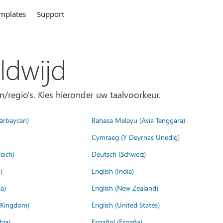
mplates
Support
ldwijd
n/regio's. Kies hieronder uw taalvoorkeur.
ərbaycan)
Bahasa Melayu (Asia Tenggara)
Cymraeg (Y Deyrnas Unedig)
eich)
Deutsch (Schweiz)
)
English (India)
a)
English (New Zealand)
d Kingdom)
English (United States)
bia)
Español (España)