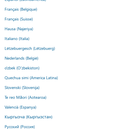
Français (Belgique)
Français (Suisse)
Hausa (Najeriya)
Italiano (Italia)
Lëtzebuergesch (Lëtzebuerg)
Nederlands (België)
o'zbek (O'zbekiston)
Quechua simi (America Latina)
Slovenski (Slovenija)
Te reo Māori (Aotearoa)
Valencià (Espanya)
Кыргызча (Кыргызстан)
Русский (Россия)