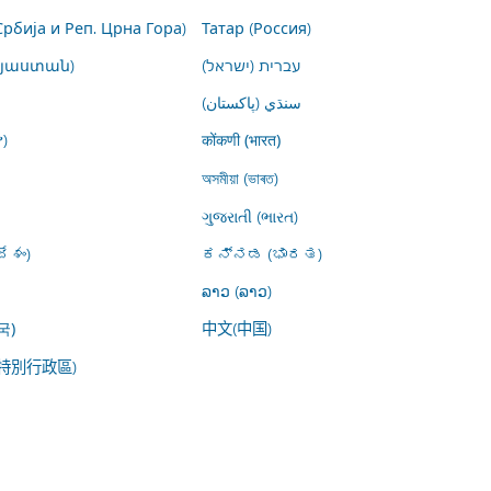
Србија и Реп. Црна Гора)
Татар (Россия)
այաստան)
עברית (ישראל)
سنڌي (پاکستان)
)
कोंकणी (भारत)
অসমীয়া (ভাৰত)
ગુજરાતી (ભારત)
ేశం)
ಕನ್ನಡ (ಭಾರತ)
ລາວ (ລາວ)
中文(中国)
국)
特別行政區)