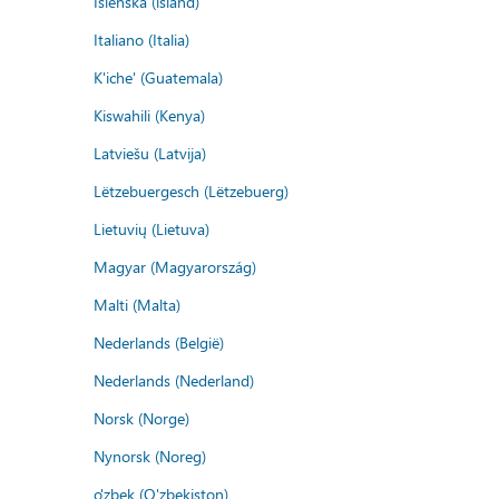
Íslenska (ísland)
Italiano (Italia)
K'iche' (Guatemala)
Kiswahili (Kenya)
Latviešu (Latvija)
Lëtzebuergesch (Lëtzebuerg)
Lietuvių (Lietuva)
Magyar (Magyarország)
Malti (Malta)
Nederlands (België)
Nederlands (Nederland)
Norsk (Norge)
Nynorsk (Noreg)
o'zbek (O'zbekiston)