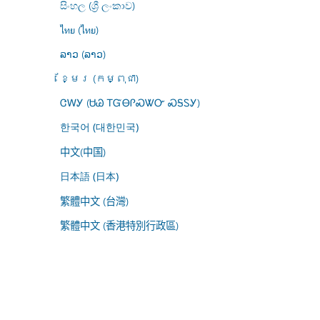
සිංහල (ශ්‍රී ලංකාව)
ไทย (ไทย)
ລາວ (ລາວ)
ខ្មែរ (កម្ពុជា)
ᏣᎳᎩ (ᏌᏊ ᎢᏳᎾᎵᏍᏔᏅ ᏍᎦᏚᎩ)
한국어 (대한민국)
中文(中国)
日本語 (日本)
繁體中文 (台灣)
繁體中文 (香港特別行政區)