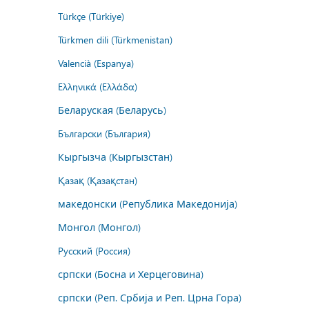
Türkçe (Türkiye)
Türkmen dili (Türkmenistan)
Valencià (Espanya)
Ελληνικά (Ελλάδα)
Беларуская (Беларусь)
Български (България)
Кыргызча (Кыргызстан)
Қазақ (Қазақстан)
македонски (Република Македонија)
Монгол (Монгол)
Русский (Россия)
српски (Босна и Херцеговина)
српски (Реп. Србија и Реп. Црна Гора)