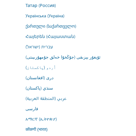
Татар (Россия)
Українська (Україна)
ქართული (საქართველო)
Հայերեն (Հայաստան)
עברית (ישראל)
ئۇيغۇر يېزىقى (جۇڭخۇا خەلق جۇمھۇرىيىتى)
اُردو (پاکستان)
درى (افغانستان)
سنڌي (پاکستان)
عربي (المنطقة العربية)
فارسى
አማርኛ (ኢትዮጵያ)
कोंकणी (भारत)