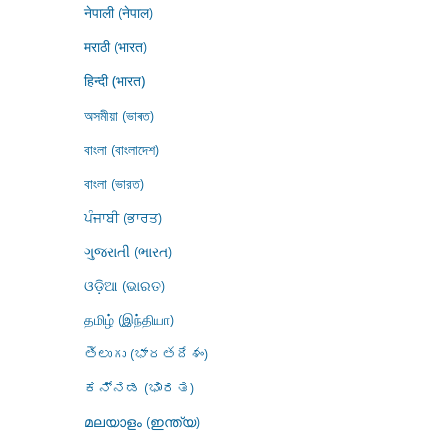
नेपाली (नेपाल)
मराठी (भारत)
हिन्दी (भारत)
অসমীয়া (ভাৰত)
বাংলা (বাংলাদেশ)
বাংলা (ভারত)
ਪੰਜਾਬੀ (ਭਾਰਤ)
ગુજરાતી (ભારત)
ଓଡ଼ିଆ (ଭାରତ)
தமிழ் (இந்தியா)
తెలుగు (భారతదేశం)
ಕನ್ನಡ (ಭಾರತ)
മലയാളം (ഇന്ത്യ)