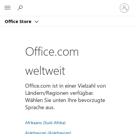
Bei
Microsoft
Ihrem
Konto
Office Store
anmeld
Office.com
weltweit
Office.com ist in einer Vielzahl von
Ländern/Regionen verfügbar.
Wählen Sie unten Ihre bevorzugte
Sprache aus.
Afrikaans (Suid-Afrika)
Azərbaycan (Azərbaycan)