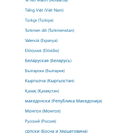
Tiếng Việt (Việt Nam)
Türkçe (Türkiye)
Türkmen dili (Türkmenistan)
Valencià (Espanya)
Ελληνικά (Ελλάδα)
Беларуская (Беларусь)
Български (България)
Кыргызча (Кыргызстан)
Қазақ (Қазақстан)
македонски (Република Македонија)
Монгол (Монгол)
Русский (Россия)
српски (Босна и Херцеговина)