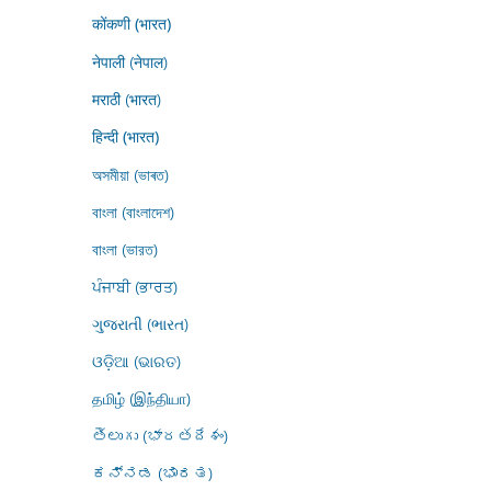
कोंकणी (भारत)
नेपाली (नेपाल)
मराठी (भारत)
हिन्दी (भारत)
অসমীয়া (ভাৰত)
বাংলা (বাংলাদেশ)
বাংলা (ভারত)
ਪੰਜਾਬੀ (ਭਾਰਤ)
ગુજરાતી (ભારત)
ଓଡ଼ିଆ (ଭାରତ)
தமிழ் (இந்தியா)
తెలుగు (భారతదేశం)
ಕನ್ನಡ (ಭಾರತ)