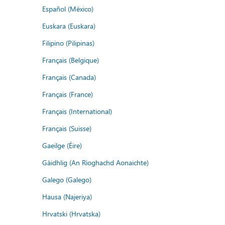
Español (México)
Euskara (Euskara)
Filipino (Pilipinas)
Français (Belgique)
Français (Canada)
Français (France)
Français (International)
Français (Suisse)
Gaeilge (Éire)
Gàidhlig (An Rìoghachd Aonaichte)
Galego (Galego)
Hausa (Najeriya)
Hrvatski (Hrvatska)