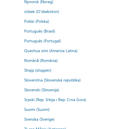
Nynorsk (Noreg)
o'zbek (O'zbekiston)
Polski (Polska)
Português (Brasil)
Português (Portugal)
Quechua simi (America Latina)
Română (România)
Shqip (shqipëri)
Slovenčina (Slovenská republika)
Slovenski (Slovenija)
Srpski (Rep. Srbija i Rep. Crna Gora)
Suomi (Suomi)
Svenska (Sverige)
Te reo Māori (Aotearoa)