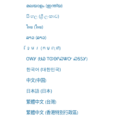
മലയാളം (ഇന്ത്യ)
සිංහල (ශ්‍රී ලංකාව)
ไทย (ไทย)
ລາວ (ລາວ)
ខ្មែរ (កម្ពុជា)
ᏣᎳᎩ (ᏌᏊ ᎢᏳᎾᎵᏍᏔᏅ ᏍᎦᏚᎩ)
한국어 (대한민국)
中文(中国)
日本語 (日本)
繁體中文 (台灣)
繁體中文 (香港特別行政區)