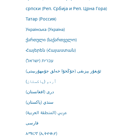
српски (Реп. Србија и Реп. Црна Гора)
Татар (Россия)
Українська (Україна)
ქართული (საქართველო)
Հայերեն (Հայաստան)
עברית (ישראל)
ئۇيغۇر يېزىقى (جۇڭخۇا خەلق جۇمھۇرىيىتى)
اُردو (پاکستان)
درى (افغانستان)
سنڌي (پاکستان)
عربي (المنطقة العربية)
فارسى
አማርኛ (ኢትዮጵያ)