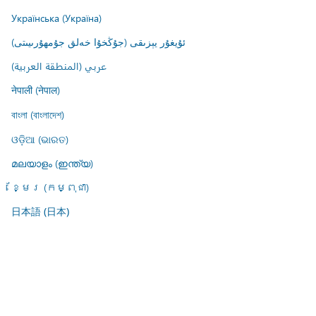
Українська (Україна)
ئۇيغۇر يېزىقى (جۇڭخۇا خەلق جۇمھۇرىيىتى)
عربي (المنطقة العربية)
नेपाली (नेपाल)
বাংলা (বাংলাদেশ)
ଓଡ଼ିଆ (ଭାରତ)
മലയാളം (ഇന്ത്യ)
ខ្មែរ (កម្ពុជា)
日本語 (日本)