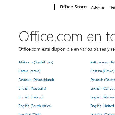
Microsoft
Office Store
Add-ins
Te
Office.com en 
Office.com está disponible en varios países y re
Afrikaans (Suid-Afrika)
Azərbaycan (Az
Català (català)
Čeština (Česko)
Deutsch (Deutschland)
Deutsch (Österr
English (Australia)
English (Canada
English (Ireland)
English (Malaysi
English (South Africa)
English (Unite
Español (Chile)
Español (Colom