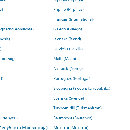
a)
Filipino (Pilipinas)
)
Français (International)
ìoghachd Aonaichte)
Galego (Galego)
nesia)
Íslenska (ísland)
)
Latviešu (Latvija)
rország)
Malti (Malta)
Nynorsk (Noreg)
l)
Português (Portugal)
Slovenčina (Slovenská republika)
Svenska (Sverige)
Türkmen dili (Türkmenistan)
Беларусь)
Български (България)
Република Македонија)
Монгол (Монгол)