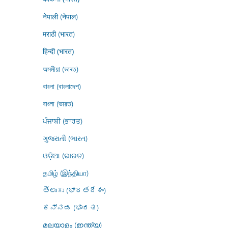
नेपाली (नेपाल)
मराठी (भारत)
हिन्दी (भारत)
অসমীয়া (ভাৰত)
বাংলা (বাংলাদেশ)
বাংলা (ভারত)
ਪੰਜਾਬੀ (ਭਾਰਤ)
ગુજરાતી (ભારત)
ଓଡ଼ିଆ (ଭାରତ)
தமிழ் (இந்தியா)
తెలుగు (భారతదేశం)
ಕನ್ನಡ (ಭಾರತ)
മലയാളം (ഇന്ത്യ)