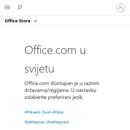
Prijavite
Microsoft
se
u
Office Store
svoj
račun
Office.com u
svijetu
Office.com dostupan je u raznim
državama/regijama. U nastavku
odaberite preferirani jezik.
Afrikaans (Suid-Afrika)
Azərbaycan (Azərbaycan)