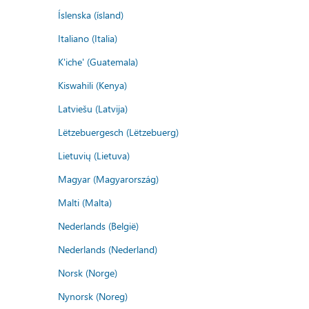
Íslenska (ísland)
Italiano (Italia)
K'iche' (Guatemala)
Kiswahili (Kenya)
Latviešu (Latvija)
Lëtzebuergesch (Lëtzebuerg)
Lietuvių (Lietuva)
Magyar (Magyarország)
Malti (Malta)
Nederlands (België)
Nederlands (Nederland)
Norsk (Norge)
Nynorsk (Noreg)