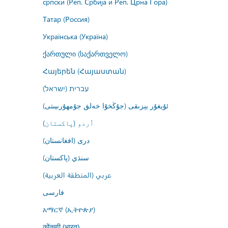
српски (Реп. Србија и Реп. Црна Гора)
Татар (Россия)
Українська (Україна)
ქართული (საქართველო)
Հայերեն (Հայաստան)
עברית (ישראל)
ئۇيغۇر يېزىقى (جۇڭخۇا خەلق جۇمھۇرىيىتى)
اُردو (پاکستان)
درى (افغانستان)
سنڌي (پاکستان)
عربي (المنطقة العربية)
فارسى
አማርኛ (ኢትዮጵያ)
कोंकणी (भारत)