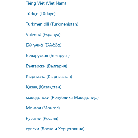
Tiếng Việt (Việt Nam)
Türkçe (Türkiye)
Türkmen dili (Türkmenistan)
Valencià (Espanya)
Ελληνικά (Ελλάδα)
Беларуская (Беларусь)
Български (България)
Кыргызча (Кыргызстан)
Қазақ (Қазақстан)
македонски (Република Македонија)
Монгол (Монгол)
Русский (Россия)
српски (Босна и Херцеговина)