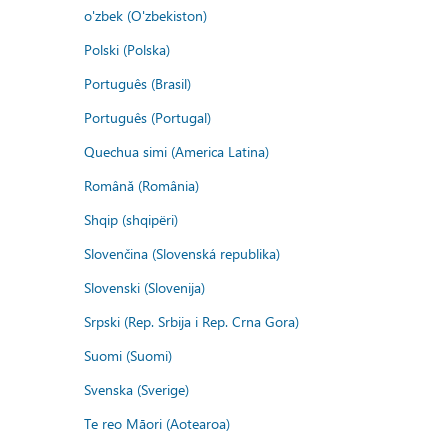
o'zbek (O'zbekiston)
Polski (Polska)
Português (Brasil)
Português (Portugal)
Quechua simi (America Latina)
Română (România)
Shqip (shqipëri)
Slovenčina (Slovenská republika)
Slovenski (Slovenija)
Srpski (Rep. Srbija i Rep. Crna Gora)
Suomi (Suomi)
Svenska (Sverige)
Te reo Māori (Aotearoa)