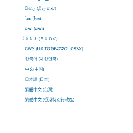
සිංහල (ශ්‍රී ලංකාව)
ไทย (ไทย)
ລາວ (ລາວ)
ខ្មែរ (កម្ពុជា)
ᏣᎳᎩ (ᏌᏊ ᎢᏳᎾᎵᏍᏔᏅ ᏍᎦᏚᎩ)
한국어 (대한민국)
中文(中国)
日本語 (日本)
繁體中文 (台灣)
繁體中文 (香港特別行政區)