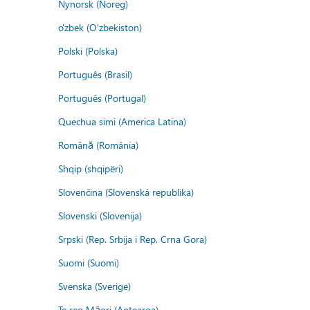
Nynorsk (Noreg)
o'zbek (O'zbekiston)
Polski (Polska)
Português (Brasil)
Português (Portugal)
Quechua simi (America Latina)
Română (România)
Shqip (shqipëri)
Slovenčina (Slovenská republika)
Slovenski (Slovenija)
Srpski (Rep. Srbija i Rep. Crna Gora)
Suomi (Suomi)
Svenska (Sverige)
Te reo Māori (Aotearoa)