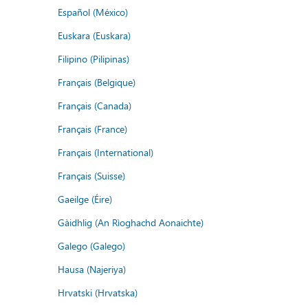
Español (México)
Euskara (Euskara)
Filipino (Pilipinas)
Français (Belgique)
Français (Canada)
Français (France)
Français (International)
Français (Suisse)
Gaeilge (Éire)
Gàidhlig (An Rìoghachd Aonaichte)
Galego (Galego)
Hausa (Najeriya)
Hrvatski (Hrvatska)