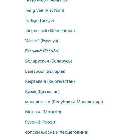
Tiếng Việt (Việt Nam)
Türkçe (Türkiye)
Türkmen dili (Türkmenistan)
Valencià (Espanya)
Ελληνικά (Ελλάδα)
Беларуская (Беларусь)
Български (България)
Кыргызча (Кыргызстан)
Қазақ (Қазақстан)
македонски (Република Македонија)
Монгол (Монгол)
Русский (Россия)
српски (Босна и Херцеговина)