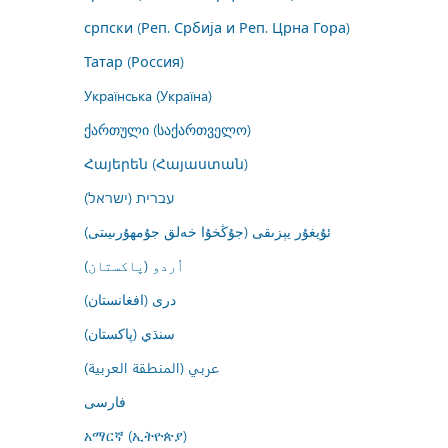
српски (Реп. Србија и Реп. Црна Гора)
Татар (Россия)
Українська (Україна)
ქართული (საქართველო)
Հայերեն (Հայաստան)
עברית (ישראל)
ئۇيغۇر يېزىقى (جۇڭخۇا خەلق جۇمھۇرىيىتى)
اُردو (پاکستان)
درى (افغانستان)
سنڌي (پاکستان)
عربي (المنطقة العربية)
فارسى
አማርኛ (ኢትዮጵያ)