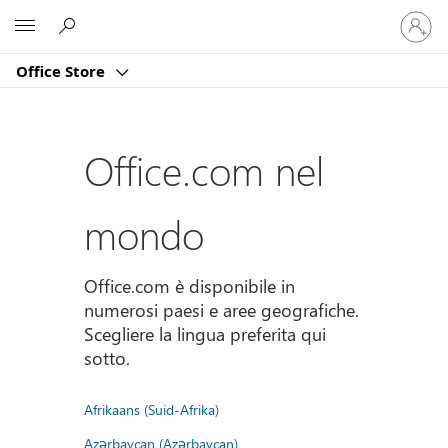
Accedi
Microsoft
con
il
Office Store
tuo
account
Office.com nel
mondo
Office.com è disponibile in
numerosi paesi e aree geografiche.
Scegliere la lingua preferita qui
sotto.
Afrikaans (Suid-Afrika)
Azərbaycan (Azərbaycan)