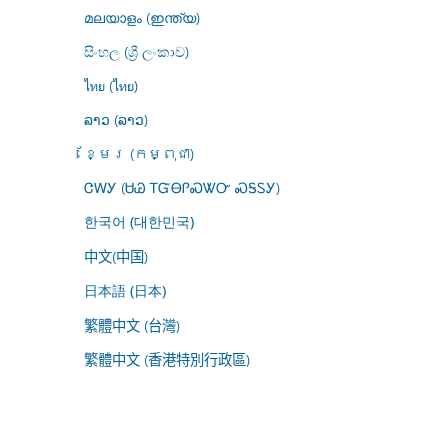
മലയാളം (ഇന്ത്യ)
සිංහල (ශ්‍රී ලංකාව)
ไทย (ไทย)
ລາວ (ລາວ)
ខ្មែរ (កម្ពុជា)
ᏣᎳᎩ (ᏌᏊ ᎢᏳᎾᎵᏍᏔᏅ ᏍᎦᏚᎩ)
한국어 (대한민국)
中文(中国)
日本語 (日本)
繁體中文 (台灣)
繁體中文 (香港特別行政區)