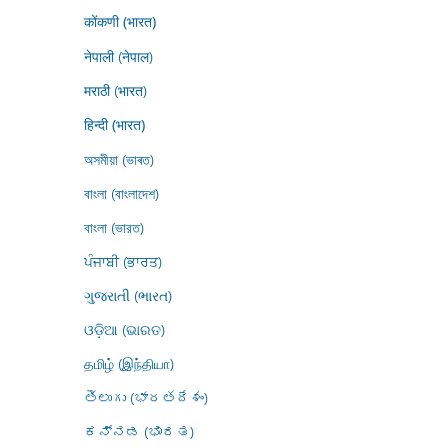
कोंकणी (भारत)
नेपाली (नेपाल)
मराठी (भारत)
हिन्दी (भारत)
অসমীয়া (ভাৰত)
বাংলা (বাংলাদেশ)
বাংলা (ভারত)
ਪੰਜਾਬੀ (ਭਾਰਤ)
ગુજરાતી (ભારત)
ଓଡ଼ିଆ (ଭାରତ)
தமிழ் (இந்தியா)
తెలుగు (భారతదేశం)
ಕನ್ನಡ (ಭಾರತ)