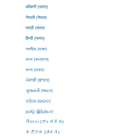
कोंकणी (भारत)
नेपाली (नेपाल)
मराठी (भारत)
हिन्दी (भारत)
অসমীয়া (ভাৰত)
বাংলা (বাংলাদেশ)
বাংলা (ভারত)
ਪੰਜਾਬੀ (ਭਾਰਤ)
ગુજરાતી (ભારત)
ଓଡ଼ିଆ (ଭାରତ)
தமிழ் (இந்தியா)
తెలుగు (భారతదేశం)
ಕನ್ನಡ (ಭಾರತ)