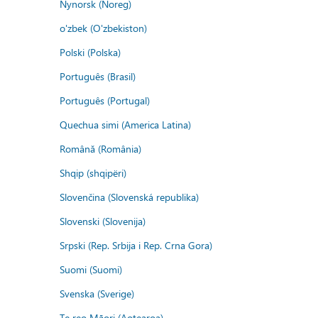
Nynorsk (Noreg)
o'zbek (O'zbekiston)
Polski (Polska)
Português (Brasil)
Português (Portugal)
Quechua simi (America Latina)
Română (România)
Shqip (shqipëri)
Slovenčina (Slovenská republika)
Slovenski (Slovenija)
Srpski (Rep. Srbija i Rep. Crna Gora)
Suomi (Suomi)
Svenska (Sverige)
Te reo Māori (Aotearoa)