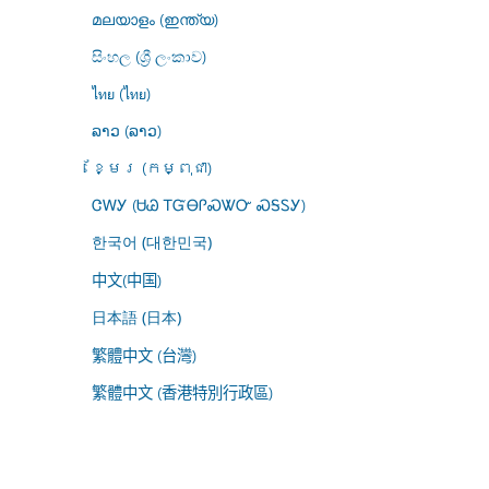
മലയാളം (ഇന്ത്യ)
සිංහල (ශ්‍රී ලංකාව)
ไทย (ไทย)
ລາວ (ລາວ)
ខ្មែរ (កម្ពុជា)
ᏣᎳᎩ (ᏌᏊ ᎢᏳᎾᎵᏍᏔᏅ ᏍᎦᏚᎩ)
한국어 (대한민국)
中文(中国)
日本語 (日本)
繁體中文 (台灣)
繁體中文 (香港特別行政區)