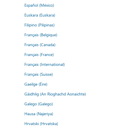
Español (México)
Euskara (Euskara)
Filipino (Pilipinas)
Français (Belgique)
Français (Canada)
Français (France)
Français (International)
Français (Suisse)
Gaeilge (Éire)
Gàidhlig (An Rìoghachd Aonaichte)
Galego (Galego)
Hausa (Najeriya)
Hrvatski (Hrvatska)