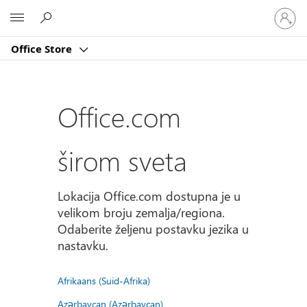
Prijavite
Microsoft
se
na
Office Store
nalog
Office.com
širom sveta
Lokacija Office.com dostupna je u
velikom broju zemalja/regiona.
Odaberite željenu postavku jezika u
nastavku.
Afrikaans (Suid-Afrika)
Azərbaycan (Azərbaycan)