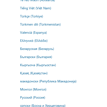
Tiếng Việt (Việt Nam)
Türkçe (Türkiye)
Türkmen dili (Türkmenistan)
Valencià (Espanya)
Ελληνικά (Ελλάδα)
Беларуская (Беларусь)
Български (България)
Кыргызча (Кыргызстан)
Қазақ (Қазақстан)
македонски (Република Македонија)
Монгол (Монгол)
Русский (Россия)
српски (Босна и Херцеговина)