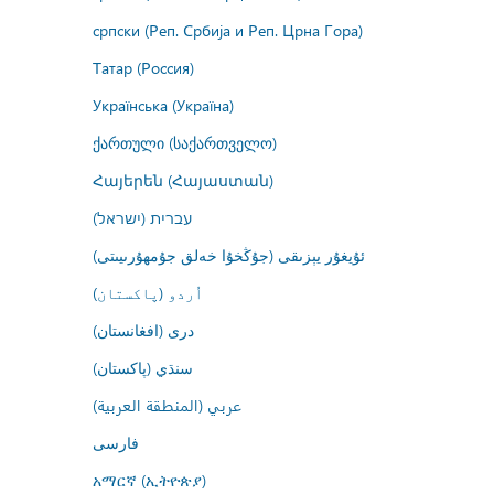
српски (Реп. Србија и Реп. Црна Гора)
Татар (Россия)
Українська (Україна)
ქართული (საქართველო)
Հայերեն (Հայաստան)
עברית (ישראל)
ئۇيغۇر يېزىقى (جۇڭخۇا خەلق جۇمھۇرىيىتى)
اُردو (پاکستان)
درى (افغانستان)
سنڌي (پاکستان)
عربي (المنطقة العربية)
فارسى
አማርኛ (ኢትዮጵያ)