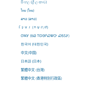
සිංහල (ශ්‍රී ලංකාව)
ไทย (ไทย)
ລາວ (ລາວ)
ខ្មែរ (កម្ពុជា)
ᏣᎳᎩ (ᏌᏊ ᎢᏳᎾᎵᏍᏔᏅ ᏍᎦᏚᎩ)
한국어 (대한민국)
中文(中国)
日本語 (日本)
繁體中文 (台灣)
繁體中文 (香港特別行政區)