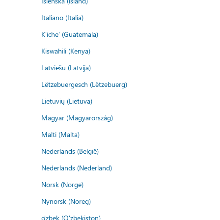
Íslenska (ísland)
Italiano (Italia)
K'iche' (Guatemala)
Kiswahili (Kenya)
Latviešu (Latvija)
Lëtzebuergesch (Lëtzebuerg)
Lietuvių (Lietuva)
Magyar (Magyarország)
Malti (Malta)
Nederlands (België)
Nederlands (Nederland)
Norsk (Norge)
Nynorsk (Noreg)
o'zbek (O'zbekiston)