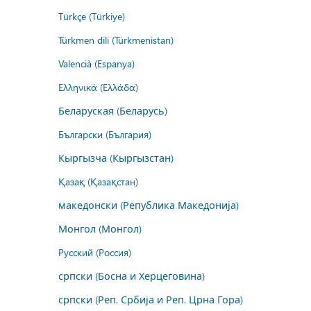
Türkçe (Türkiye)
Türkmen dili (Türkmenistan)
Valencià (Espanya)
Ελληνικά (Ελλάδα)
Беларуская (Беларусь)
Български (България)
Кыргызча (Кыргызстан)
Қазақ (Қазақстан)
македонски (Република Македонија)
Монгол (Монгол)
Русский (Россия)
српски (Босна и Херцеговина)
српски (Реп. Србија и Реп. Црна Гора)