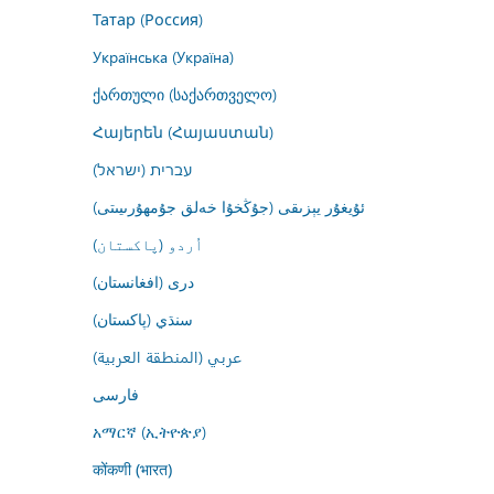
Татар (Россия)
Українська (Україна)
ქართული (საქართველო)
Հայերեն (Հայաստան)
עברית (ישראל)
ئۇيغۇر يېزىقى (جۇڭخۇا خەلق جۇمھۇرىيىتى)
اُردو (پاکستان)
درى (افغانستان)
سنڌي (پاکستان)
عربي (المنطقة العربية)
فارسى
አማርኛ (ኢትዮጵያ)
कोंकणी (भारत)