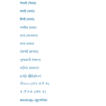
नेपाली (नेपाल)
मराठी (भारत)
हिन्दी (भारत)
অসমীয়া (ভাৰত)
বাংলা (বাংলাদেশ)
বাংলা (ভারত)
ਪੰਜਾਬੀ (ਭਾਰਤ)
ગુજરાતી (ભારત)
ଓଡ଼ିଆ (ଭାରତ)
தமிழ் (இந்தியா)
తెలుగు (భారతదేశం)
ಕನ್ನಡ (ಭಾರತ)
മലയാളം (ഇന്ത്യ)