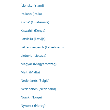
Íslenska (ísland)
Italiano (Italia)
K'iche' (Guatemala)
Kiswahili (Kenya)
Latviešu (Latvija)
Lëtzebuergesch (Lëtzebuerg)
Lietuvių (Lietuva)
Magyar (Magyarország)
Malti (Malta)
Nederlands (België)
Nederlands (Nederland)
Norsk (Norge)
Nynorsk (Noreg)