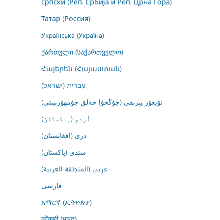
српски (Реп. Србија и Реп. Црна Гора)
Татар (Россия)
Українська (Україна)
ქართული (საქართველო)
Հայերեն (Հայաստան)
עברית (ישראל)
ئۇيغۇر يېزىقى (جۇڭخۇا خەلق جۇمھۇرىيىتى)
اُردو (پاکستان)
درى (افغانستان)
سنڌي (پاکستان)
عربي (المنطقة العربية)
فارسى
አማርኛ (ኢትዮጵያ)
कोंकणी (भारत)