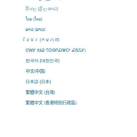
සිංහල (ශ්‍රී ලංකාව)
ไทย (ไทย)
ລາວ (ລາວ)
ខ្មែរ (កម្ពុជា)
ᏣᎳᎩ (ᏌᏊ ᎢᏳᎾᎵᏍᏔᏅ ᏍᎦᏚᎩ)
한국어 (대한민국)
中文(中国)
日本語 (日本)
繁體中文 (台灣)
繁體中文 (香港特別行政區)