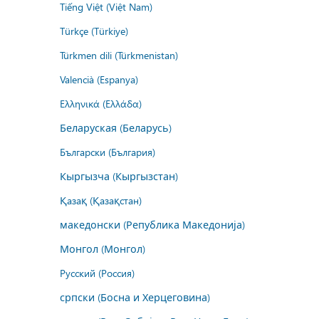
Tiếng Việt (Việt Nam)
Türkçe (Türkiye)
Türkmen dili (Türkmenistan)
Valencià (Espanya)
Ελληνικά (Ελλάδα)
Беларуская (Беларусь)
Български (България)
Кыргызча (Кыргызстан)
Қазақ (Қазақстан)
македонски (Република Македонија)
Монгол (Монгол)
Русский (Россия)
српски (Босна и Херцеговина)