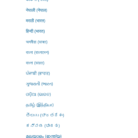
नेपाली (नेपाल)
मराठी (भारत)
हिन्दी (भारत)
অসমীয়া (ভাৰত)
বাংলা (বাংলাদেশ)
বাংলা (ভারত)
ਪੰਜਾਬੀ (ਭਾਰਤ)
ગુજરાતી (ભારત)
ଓଡ଼ିଆ (ଭାରତ)
தமிழ் (இந்தியா)
తెలుగు (భారతదేశం)
ಕನ್ನಡ (ಭಾರತ)
മലയാളം (ഇന്ത്യ)