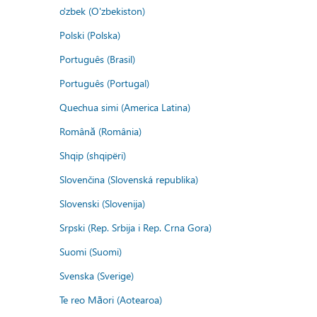
o'zbek (O'zbekiston)
Polski (Polska)
Português (Brasil)
Português (Portugal)
Quechua simi (America Latina)
Română (România)
Shqip (shqipëri)
Slovenčina (Slovenská republika)
Slovenski (Slovenija)
Srpski (Rep. Srbija i Rep. Crna Gora)
Suomi (Suomi)
Svenska (Sverige)
Te reo Māori (Aotearoa)