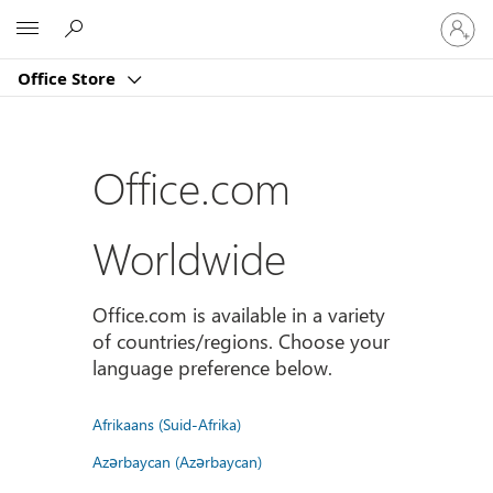
Sign
Microsoft
in
to
Office Store
your
account
Office.com
Worldwide
Office.com is available in a variety
of countries/regions. Choose your
language preference below.
Afrikaans (Suid-Afrika)
Azərbaycan (Azərbaycan)