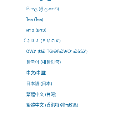
සිංහල (ශ්‍රී ලංකාව)
ไทย (ไทย)
ລາວ (ລາວ)
ខ្មែរ (កម្ពុជា)
ᏣᎳᎩ (ᏌᏊ ᎢᏳᎾᎵᏍᏔᏅ ᏍᎦᏚᎩ)
한국어 (대한민국)
中文(中国)
日本語 (日本)
繁體中文 (台灣)
繁體中文 (香港特別行政區)