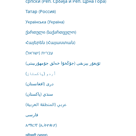
српски (Реп. Србија и Реп. Црна Гора)
Татар (Россия)
Українська (Україна)
ქართული (საქართველო)
Հայերեն (Հայաստան)
עברית (ישראל)
ئۇيغۇر يېزىقى (جۇڭخۇا خەلق جۇمھۇرىيىتى)
اُردو (پاکستان)
درى (افغانستان)
سنڌي (پاکستان)
عربي (المنطقة العربية)
فارسى
አማርኛ (ኢትዮጵያ)
कोंकणी (भारत)