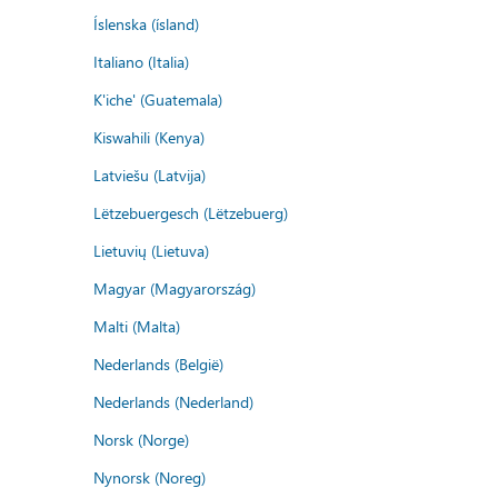
Íslenska (ísland)
Italiano (Italia)
K'iche' (Guatemala)
Kiswahili (Kenya)
Latviešu (Latvija)
Lëtzebuergesch (Lëtzebuerg)
Lietuvių (Lietuva)
Magyar (Magyarország)
Malti (Malta)
Nederlands (België)
Nederlands (Nederland)
Norsk (Norge)
Nynorsk (Noreg)