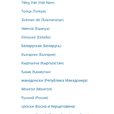
Tiếng Việt (Việt Nam)
Türkçe (Türkiye)
Türkmen dili (Türkmenistan)
Valencià (Espanya)
Ελληνικά (Ελλάδα)
Беларуская (Беларусь)
Български (България)
Кыргызча (Кыргызстан)
Қазақ (Қазақстан)
македонски (Република Македонија)
Монгол (Монгол)
Русский (Россия)
српски (Босна и Херцеговина)