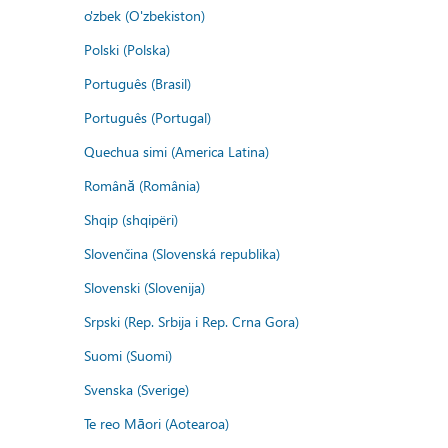
o'zbek (O'zbekiston)
Polski (Polska)
Português (Brasil)
Português (Portugal)
Quechua simi (America Latina)
Română (România)
Shqip (shqipëri)
Slovenčina (Slovenská republika)
Slovenski (Slovenija)
Srpski (Rep. Srbija i Rep. Crna Gora)
Suomi (Suomi)
Svenska (Sverige)
Te reo Māori (Aotearoa)