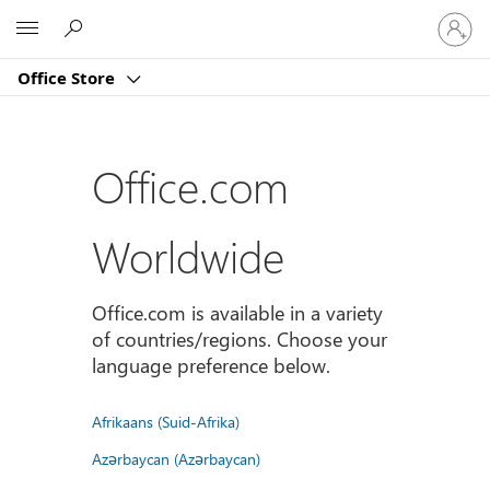
Sign
Microsoft
in
to
Office Store
your
account
Office.com
Worldwide
Office.com is available in a variety
of countries/regions. Choose your
language preference below.
Afrikaans (Suid-Afrika)
Azərbaycan (Azərbaycan)