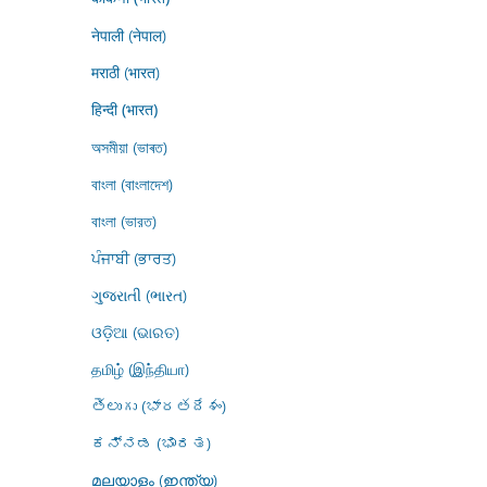
नेपाली (नेपाल)
मराठी (भारत)
हिन्दी (भारत)
অসমীয়া (ভাৰত)
বাংলা (বাংলাদেশ)
বাংলা (ভারত)
ਪੰਜਾਬੀ (ਭਾਰਤ)
ગુજરાતી (ભારત)
ଓଡ଼ିଆ (ଭାରତ)
தமிழ் (இந்தியா)
తెలుగు (భారతదేశం)
ಕನ್ನಡ (ಭಾರತ)
മലയാളം (ഇന്ത്യ)