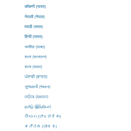
कोंकणी (भारत)
नेपाली (नेपाल)
मराठी (भारत)
हिन्दी (भारत)
অসমীয়া (ভাৰত)
বাংলা (বাংলাদেশ)
বাংলা (ভারত)
ਪੰਜਾਬੀ (ਭਾਰਤ)
ગુજરાતી (ભારત)
ଓଡ଼ିଆ (ଭାରତ)
தமிழ் (இந்தியா)
తెలుగు (భారతదేశం)
ಕನ್ನಡ (ಭಾರತ)