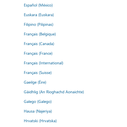
Español (México)
Euskara (Euskara)
Filipino (Pilipinas)
Français (Belgique)
Français (Canada)
Français (France)
Français (International)
Français (Suisse)
Gaeilge (Éire)
Gàidhlig (An Rìoghachd Aonaichte)
Galego (Galego)
Hausa (Najeriya)
Hrvatski (Hrvatska)