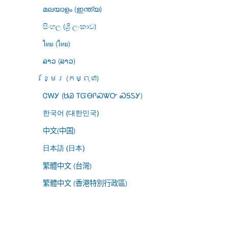
മലയാളം (ഇന്ത്യ)
සිංහල (ශ්‍රී ලංකාව)
ไทย (ไทย)
ລາວ (ລາວ)
ខ្មែរ (កម្ពុជា)
ᏣᎳᎩ (ᏌᏊ ᎢᏳᎾᎵᏍᏔᏅ ᏍᎦᏚᎩ)
한국어 (대한민국)
中文(中国)
日本語 (日本)
繁體中文 (台灣)
繁體中文 (香港特別行政區)