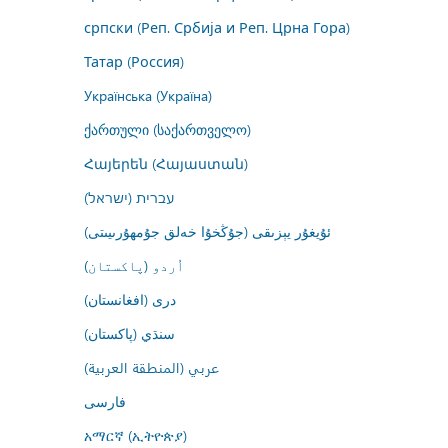
српски (Реп. Србија и Реп. Црна Гора)
Татар (Россия)
Українська (Україна)
ქართული (საქართველო)
Հայերեն (Հայաստան)
עברית (ישראל)
ئۇيغۇر يېزىقى (جۇڭخۇا خەلق جۇمھۇرىيىتى)
اُردو (پاکستان)
درى (افغانستان)
سنڌي (پاکستان)
عربي (المنطقة العربية)
فارسى
አማርኛ (ኢትዮጵያ)