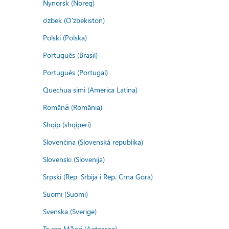
Nynorsk (Noreg)
o'zbek (O'zbekiston)
Polski (Polska)
Português (Brasil)
Português (Portugal)
Quechua simi (America Latina)
Română (România)
Shqip (shqipëri)
Slovenčina (Slovenská republika)
Slovenski (Slovenija)
Srpski (Rep. Srbija i Rep. Crna Gora)
Suomi (Suomi)
Svenska (Sverige)
Te reo Māori (Aotearoa)