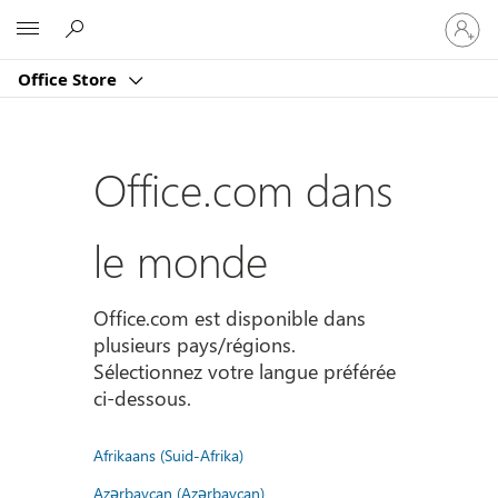
Connect
Microsoft
vous
à
Office Store
votre
compte
Office.com dans
le monde
Office.com est disponible dans
plusieurs pays/régions.
Sélectionnez votre langue préférée
ci-dessous.
Afrikaans (Suid-Afrika)
Azərbaycan (Azərbaycan)