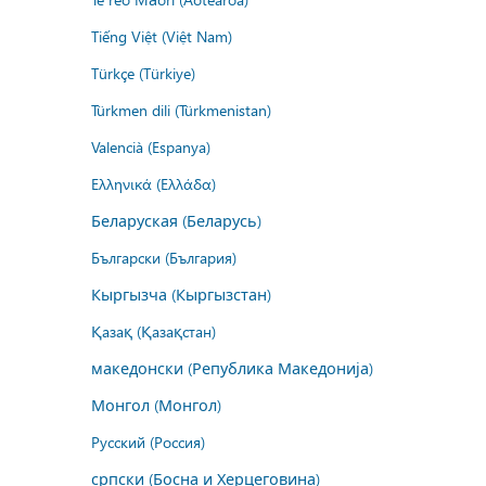
Tiếng Việt (Việt Nam)
Türkçe (Türkiye)
Türkmen dili (Türkmenistan)
Valencià (Espanya)
Ελληνικά (Ελλάδα)
Беларуская (Беларусь)
Български (България)
Кыргызча (Кыргызстан)
Қазақ (Қазақстан)
македонски (Република Македонија)
Монгол (Монгол)
Русский (Россия)
српски (Босна и Херцеговина)