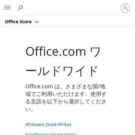
ア
Microsoft
カ
ウ
Office Store
ン
ト
に
サ
Office.com ワ
イ
ン
イ
ールドワイド
ン
す
る
Office.com は、さまざまな国/地
域でご利用いただけます。使用す
る言語を以下から選択してくださ
い。
Afrikaans (Suid-Afrika)
Azərbaycan (Azərbaycan)