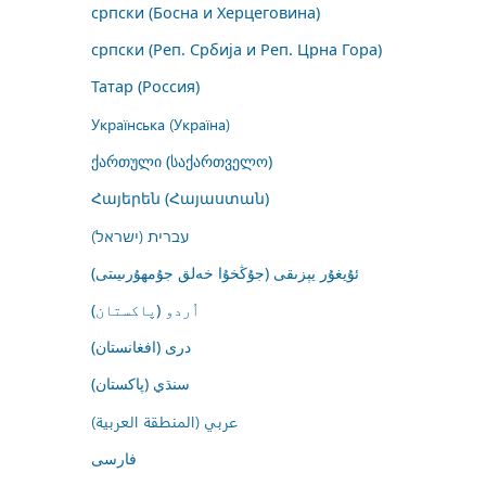
српски (Босна и Херцеговина)
српски (Реп. Србија и Реп. Црна Гора)
Татар (Россия)
Українська (Україна)
ქართული (საქართველო)
Հայերեն (Հայաստան)
עברית (ישראל)
ئۇيغۇر يېزىقى (جۇڭخۇا خەلق جۇمھۇرىيىتى)
اُردو (پاکستان)
درى (افغانستان)
سنڌي (پاکستان)
عربي (المنطقة العربية)
فارسى