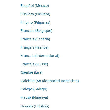
Español (México)
Euskara (Euskara)
Filipino (Pilipinas)
Français (Belgique)
Français (Canada)
Français (France)
Français (International)
Français (Suisse)
Gaeilge (Éire)
Gàidhlig (An Rìoghachd Aonaichte)
Galego (Galego)
Hausa (Najeriya)
Hrvatski (Hrvatska)