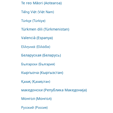
Te reo Māori (Aotearoa)
Tiếng Việt (Việt Nam)
Türkçe (Türkiye)
Türkmen dili (Türkmenistan)
Valencià (Espanya)
Ελληνικά (Ελλάδα)
Беларуская (Беларусь)
Български (България)
Кыргызча (Кыргызстан)
Қазақ (Қазақстан)
македонски (Република Македонија)
Монгол (Монгол)
Русский (Россия)