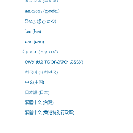
ಕನ್ನಡ (ಭಾರತ)
മലയാളം (ഇന്ത്യ)
සිංහල (ශ්‍රී ලංකාව)
ไทย (ไทย)
ລາວ (ລາວ)
ខ្មែរ (កម្ពុជា)
ᏣᎳᎩ (ᏌᏊ ᎢᏳᎾᎵᏍᏔᏅ ᏍᎦᏚᎩ)
한국어 (대한민국)
中文(中国)
日本語 (日本)
繁體中文 (台灣)
繁體中文 (香港特別行政區)