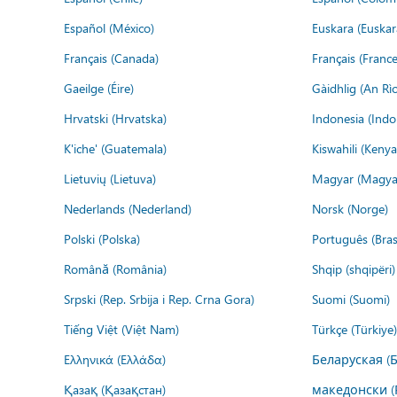
Español (México)
Euskara (Euskar
Français (Canada)
Français (France
Gaeilge (Éire)
Gàidhlig (An R
Hrvatski (Hrvatska)
Indonesia (Indo
K'iche' (Guatemala)
Kiswahili (Kenya
Lietuvių (Lietuva)
Magyar (Magya
Nederlands (Nederland)
Norsk (Norge)
Polski (Polska)
Português (Brasi
Română (România)
Shqip (shqipëri)
Srpski (Rep. Srbija i Rep. Crna Gora)
Suomi (Suomi)
Tiếng Việt (Việt Nam)
Türkçe (Türkiye)
Ελληνικά (Ελλάδα)
Беларуская (
Қазақ (Қазақстан)
македонски (