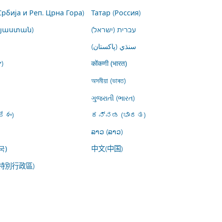
Србија и Реп. Црна Гора)
Татар (Россия)
այաստան)
עברית (ישראל)
سنڌي (پاکستان)
)
कोंकणी (भारत)
অসমীয়া (ভাৰত)
ગુજરાતી (ભારત)
ేశం)
ಕನ್ನಡ (ಭಾರತ)
ລາວ (ລາວ)
中文(中国)
국)
特別行政區)