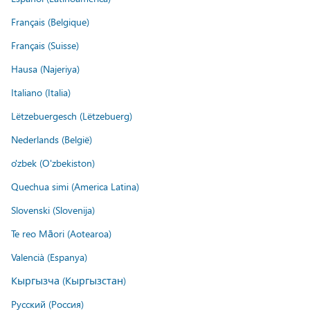
Français (Belgique)
Français (Suisse)
Hausa (Najeriya)
Italiano (Italia)
Lëtzebuergesch (Lëtzebuerg)
Nederlands (België)
o'zbek (O'zbekiston)
Quechua simi (America Latina)
Slovenski (Slovenija)
Te reo Māori (Aotearoa)
Valencià (Espanya)
Кыргызча (Кыргызстан)
Русский (Россия)