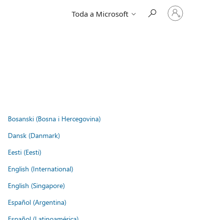
Entre
Toda a Microsoft
em
sua
conta
Bosanski (Bosna i Hercegovina)
Dansk (Danmark)
Eesti (Eesti)
English (International)
English (Singapore)
Español (Argentina)
Español (Latinoamérica)