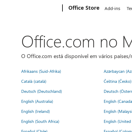
Microsoft
Office Store
Add-ins
Te
Office.com no
O Office.com está disponível em vários países/r
Afrikaans (Suid-Afrika)
Azərbaycan (Az
Català (català)
Čeština (Česko)
Deutsch (Deutschland)
Deutsch (Österr
English (Australia)
English (Canada
English (Ireland)
English (Malaysi
English (South Africa)
English (Unite
Español (Chile)
Español (Colom