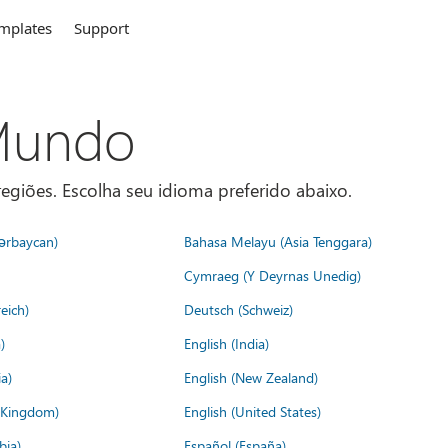
mplates
Support
 Mundo
egiões. Escolha seu idioma preferido abaixo.
ərbaycan)
Bahasa Melayu (Asia Tenggara)
Cymraeg (Y Deyrnas Unedig)
eich)
Deutsch (Schweiz)
)
English (India)
a)
English (New Zealand)
d Kingdom)
English (United States)
bia)
Español (España)