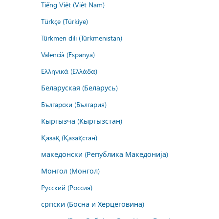
Tiếng Việt (Việt Nam)
Türkçe (Türkiye)
Türkmen dili (Türkmenistan)
Valencià (Espanya)
Ελληνικά (Ελλάδα)
Беларуская (Беларусь)
Български (България)
Кыргызча (Кыргызстан)
Қазақ (Қазақстан)
македонски (Република Македонија)
Монгол (Монгол)
Русский (Россия)
српски (Босна и Херцеговина)