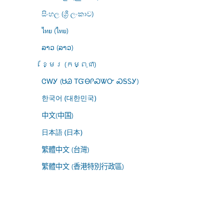
සිංහල (ශ්‍රී ලංකාව)
ไทย (ไทย)
ລາວ (ລາວ)
ខ្មែរ (កម្ពុជា)
ᏣᎳᎩ (ᏌᏊ ᎢᏳᎾᎵᏍᏔᏅ ᏍᎦᏚᎩ)
한국어 (대한민국)
中文(中国)
日本語 (日本)
繁體中文 (台灣)
繁體中文 (香港特別行政區)