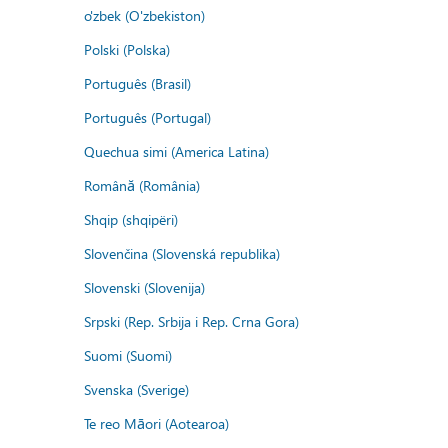
o'zbek (O'zbekiston)
Polski (Polska)
Português (Brasil)
Português (Portugal)
Quechua simi (America Latina)
Română (România)
Shqip (shqipëri)
Slovenčina (Slovenská republika)
Slovenski (Slovenija)
Srpski (Rep. Srbija i Rep. Crna Gora)
Suomi (Suomi)
Svenska (Sverige)
Te reo Māori (Aotearoa)