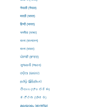
नेपाली (नेपाल)
मराठी (भारत)
हिन्दी (भारत)
অসমীয়া (ভাৰত)
বাংলা (বাংলাদেশ)
বাংলা (ভারত)
ਪੰਜਾਬੀ (ਭਾਰਤ)
ગુજરાતી (ભારત)
ଓଡ଼ିଆ (ଭାରତ)
தமிழ் (இந்தியா)
తెలుగు (భారతదేశం)
ಕನ್ನಡ (ಭಾರತ)
മലയാളം (ഇന്ത്യ)