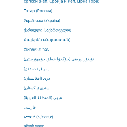
српски (Реп. Србија и Реп. Црна Гора)
Татар (Россия)
Українська (Україна)
ქართული (საქართველო)
Հայերեն (Հայաստան)
עברית (ישראל)
ئۇيغۇر يېزىقى (جۇڭخۇا خەلق جۇمھۇرىيىتى)
اُردو (پاکستان)
درى (افغانستان)
سنڌي (پاکستان)
عربي (المنطقة العربية)
فارسى
አማርኛ (ኢትዮጵያ)
कोंकणी (भारत)