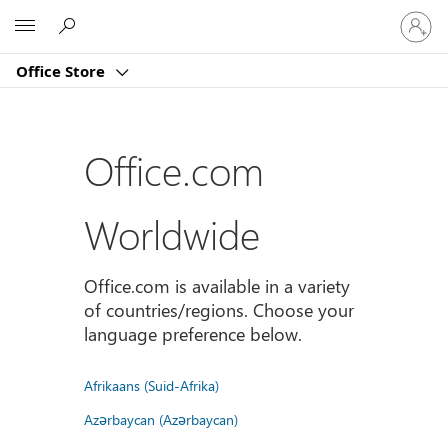
Sign
Microsoft
in
to
Office Store
your
account
Office.com
Worldwide
Office.com is available in a variety
of countries/regions. Choose your
language preference below.
Afrikaans (Suid-Afrika)
Azərbaycan (Azərbaycan)