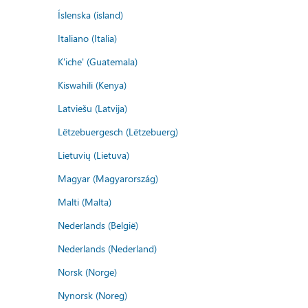
Íslenska (ísland)
Italiano (Italia)
K'iche' (Guatemala)
Kiswahili (Kenya)
Latviešu (Latvija)
Lëtzebuergesch (Lëtzebuerg)
Lietuvių (Lietuva)
Magyar (Magyarország)
Malti (Malta)
Nederlands (België)
Nederlands (Nederland)
Norsk (Norge)
Nynorsk (Noreg)