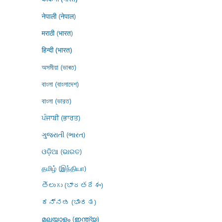
नेपाली (नेपाल)
मराठी (भारत)
हिन्दी (भारत)
অসমীয়া (ভাৰত)
বাংলা (বাংলাদেশ)
বাংলা (ভারত)
ਪੰਜਾਬੀ (ਭਾਰਤ)
ગુજરાતી (ભારત)
ଓଡ଼ିଆ (ଭାରତ)
தமிழ் (இந்தியா)
తెలుగు (భారతదేశం)
ಕನ್ನಡ (ಭಾರತ)
മലയാളം (ഇന്ത്യ)