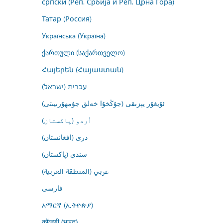
српски (Реп. Србија и Реп. Црна Гора)
Татар (Россия)
Українська (Україна)
ქართული (საქართველო)
Հայերեն (Հայաստան)
עברית (ישראל)
ئۇيغۇر يېزىقى (جۇڭخۇا خەلق جۇمھۇرىيىتى)
اُردو (پاکستان)
درى (افغانستان)
سنڌي (پاکستان)
عربي (المنطقة العربية)
فارسى
አማርኛ (ኢትዮጵያ)
कोंकणी (भारत)