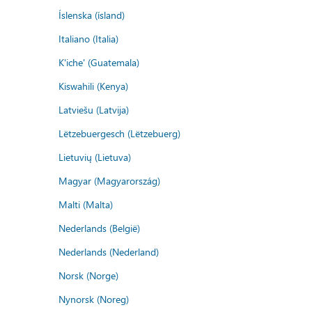
Íslenska (ísland)
Italiano (Italia)
K'iche' (Guatemala)
Kiswahili (Kenya)
Latviešu (Latvija)
Lëtzebuergesch (Lëtzebuerg)
Lietuvių (Lietuva)
Magyar (Magyarország)
Malti (Malta)
Nederlands (België)
Nederlands (Nederland)
Norsk (Norge)
Nynorsk (Noreg)