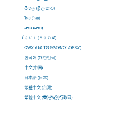
සිංහල (ශ්‍රී ලංකාව)
ไทย (ไทย)
ລາວ (ລາວ)
ខ្មែរ (កម្ពុជា)
ᏣᎳᎩ (ᏌᏊ ᎢᏳᎾᎵᏍᏔᏅ ᏍᎦᏚᎩ)
한국어 (대한민국)
中文(中国)
日本語 (日本)
繁體中文 (台灣)
繁體中文 (香港特別行政區)