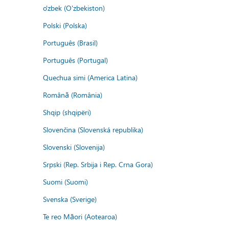
o'zbek (O'zbekiston)
Polski (Polska)
Português (Brasil)
Português (Portugal)
Quechua simi (America Latina)
Română (România)
Shqip (shqipëri)
Slovenčina (Slovenská republika)
Slovenski (Slovenija)
Srpski (Rep. Srbija i Rep. Crna Gora)
Suomi (Suomi)
Svenska (Sverige)
Te reo Māori (Aotearoa)