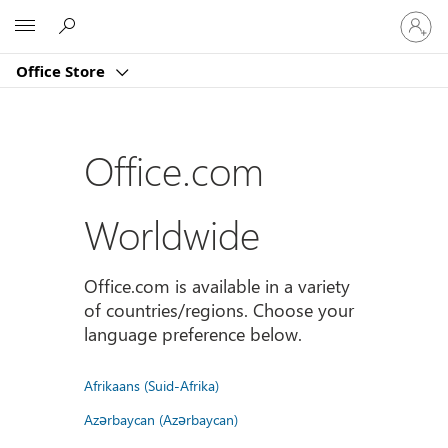
Sign
Microsoft
in
to
Office Store
your
account
Office.com
Worldwide
Office.com is available in a variety
of countries/regions. Choose your
language preference below.
Afrikaans (Suid-Afrika)
Azərbaycan (Azərbaycan)