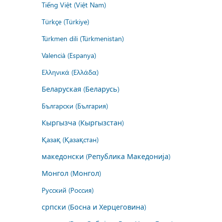
Tiếng Việt (Việt Nam)
Türkçe (Türkiye)
Türkmen dili (Türkmenistan)
Valencià (Espanya)
Ελληνικά (Ελλάδα)
Беларуская (Беларусь)
Български (България)
Кыргызча (Кыргызстан)
Қазақ (Қазақстан)
македонски (Република Македонија)
Монгол (Монгол)
Русский (Россия)
српски (Босна и Херцеговина)