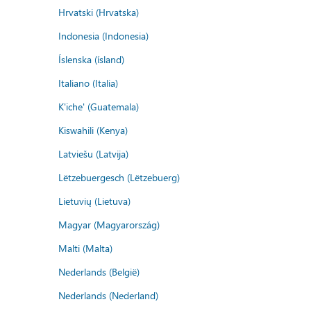
Hrvatski (Hrvatska)
Indonesia (Indonesia)
Íslenska (ísland)
Italiano (Italia)
K'iche' (Guatemala)
Kiswahili (Kenya)
Latviešu (Latvija)
Lëtzebuergesch (Lëtzebuerg)
Lietuvių (Lietuva)
Magyar (Magyarország)
Malti (Malta)
Nederlands (België)
Nederlands (Nederland)