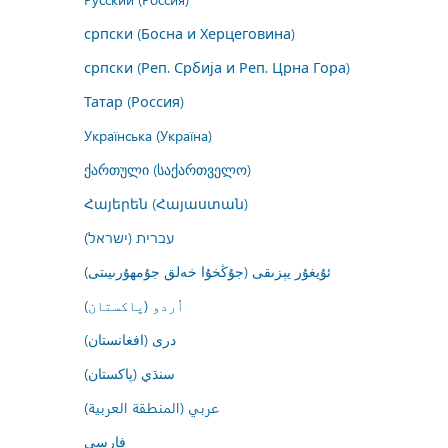
српски (Босна и Херцеговина)
српски (Реп. Србија и Реп. Црна Гора)
Татар (Россия)
Українська (Україна)
ქართული (საქართველო)
Հայերեն (Հայաստան)
עברית (ישראל)
ئۇيغۇر يېزىقى (جۇڭخۇا خەلق جۇمھۇرىيىتى)
اُردو (پاکستان)
درى (افغانستان)
سنڌي (پاکستان)
عربي (المنطقة العربية)
فارسى