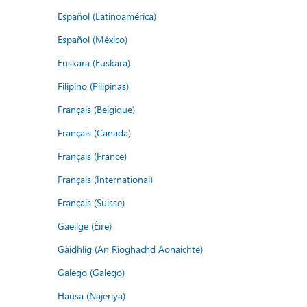
Español (Latinoamérica)
Español (México)
Euskara (Euskara)
Filipino (Pilipinas)
Français (Belgique)
Français (Canada)
Français (France)
Français (International)
Français (Suisse)
Gaeilge (Éire)
Gàidhlig (An Rìoghachd Aonaichte)
Galego (Galego)
Hausa (Najeriya)