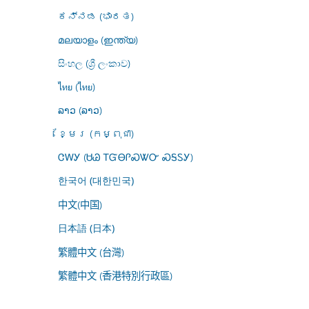
ಕನ್ನಡ (ಭಾರತ)
മലയാളം (ഇന്ത്യ)
සිංහල (ශ්‍රී ලංකාව)
ไทย (ไทย)
ລາວ (ລາວ)
ខ្មែរ (កម្ពុជា)
ᏣᎳᎩ (ᏌᏊ ᎢᏳᎾᎵᏍᏔᏅ ᏍᎦᏚᎩ)
한국어 (대한민국)
中文(中国)
日本語 (日本)
繁體中文 (台灣)
繁體中文 (香港特別行政區)