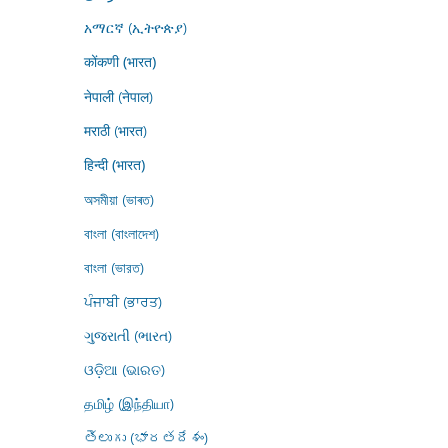
አማርኛ (ኢትዮጵያ)
कोंकणी (भारत)
नेपाली (नेपाल)
मराठी (भारत)
हिन्दी (भारत)
অসমীয়া (ভাৰত)
বাংলা (বাংলাদেশ)
বাংলা (ভারত)
ਪੰਜਾਬੀ (ਭਾਰਤ)
ગુજરાતી (ભારત)
ଓଡ଼ିଆ (ଭାରତ)
தமிழ் (இந்தியா)
తెలుగు (భారతదేశం)