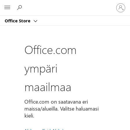
Kirjaud
Microsoft
sisään
tilille
Office Store
Office.com
ympäri
maailmaa
Office.com on saatavana eri
maissa/alueilla. Valitse haluamasi
kieli.