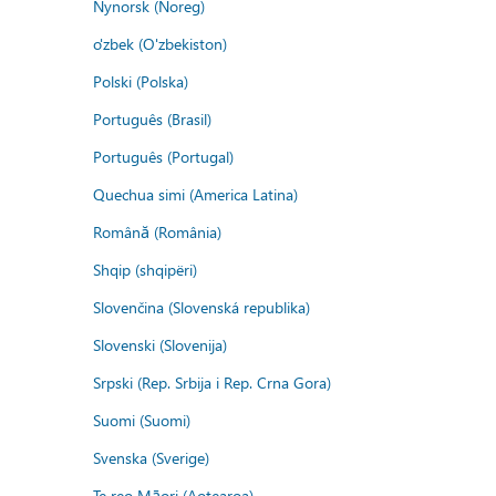
Nynorsk (Noreg)
o'zbek (O'zbekiston)
Polski (Polska)
Português (Brasil)
Português (Portugal)
Quechua simi (America Latina)
Română (România)
Shqip (shqipëri)
Slovenčina (Slovenská republika)
Slovenski (Slovenija)
Srpski (Rep. Srbija i Rep. Crna Gora)
Suomi (Suomi)
Svenska (Sverige)
Te reo Māori (Aotearoa)