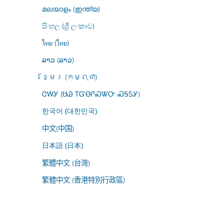
മലയാളം (ഇന്ത്യ)
සිංහල (ශ්‍රී ලංකාව)
ไทย (ไทย)
ລາວ (ລາວ)
ខ្មែរ (កម្ពុជា)
ᏣᎳᎩ (ᏌᏊ ᎢᏳᎾᎵᏍᏔᏅ ᏍᎦᏚᎩ)
한국어 (대한민국)
中文(中国)
日本語 (日本)
繁體中文 (台灣)
繁體中文 (香港特別行政區)