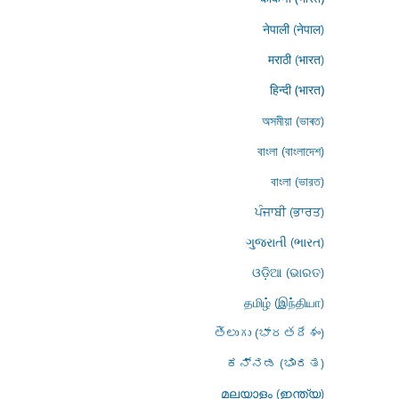
नेपाली (नेपाल)
मराठी (भारत)
हिन्दी (भारत)
অসমীয়া (ভাৰত)
বাংলা (বাংলাদেশ)
বাংলা (ভারত)
ਪੰਜਾਬੀ (ਭਾਰਤ)
ગુજરાતી (ભારત)
ଓଡ଼ିଆ (ଭାରତ)
தமிழ் (இந்தியா)
తెలుగు (భారతదేశం)
ಕನ್ನಡ (ಭಾರತ)
മലയാളം (ഇന്ത്യ)