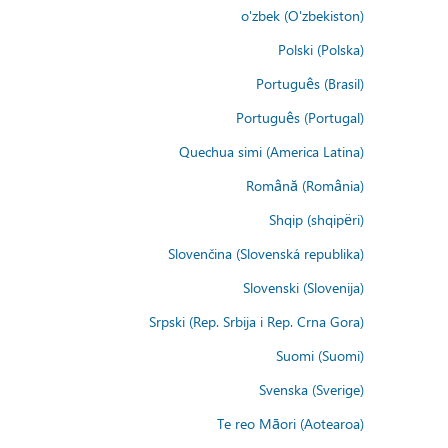
o'zbek (O'zbekiston)
Polski (Polska)
Português (Brasil)
Português (Portugal)
Quechua simi (America Latina)
Română (România)
Shqip (shqipëri)
Slovenčina (Slovenská republika)
Slovenski (Slovenija)
Srpski (Rep. Srbija i Rep. Crna Gora)
Suomi (Suomi)
Svenska (Sverige)
Te reo Māori (Aotearoa)