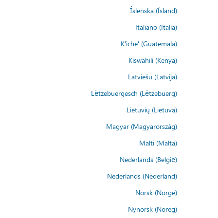
Íslenska (ísland)
Italiano (Italia)
K'iche' (Guatemala)
Kiswahili (Kenya)
Latviešu (Latvija)
Lëtzebuergesch (Lëtzebuerg)
Lietuvių (Lietuva)
Magyar (Magyarország)
Malti (Malta)
Nederlands (België)
Nederlands (Nederland)
Norsk (Norge)
Nynorsk (Noreg)