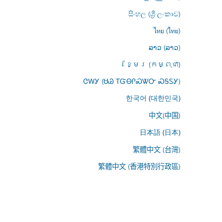
සිංහල (ශ්‍රී ලංකාව)
ไทย (ไทย)
ລາວ (ລາວ)
ខ្មែរ (កម្ពុជា)
ᏣᎳᎩ (ᏌᏊ ᎢᏳᎾᎵᏍᏔᏅ ᏍᎦᏚᎩ)
한국어 (대한민국)
中文(中国)
日本語 (日本)
繁體中文 (台灣)
繁體中文 (香港特別行政區)