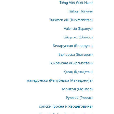
Tiếng Việt (Việt Nam)
Türkçe (Türkiye)
Türkmen dili (Türkmenistan)
Valencià (Espanya)
Ελληνικά (Ελλάδα)
Беларуская (Беларусь)
Български (България)
Кыргызча (Кыргызстан)
Қазақ (Қазақстан)
македонски (Република Македонија)
Монгол (Монгол)
Русский (Россия)
српски (Босна и Херцеговина)