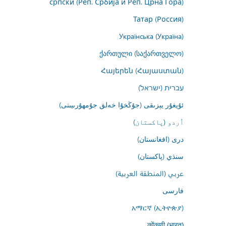
српски (Реп. Србија и Реп. Црна Гора)
Татар (Россия)
Українська (Україна)
ქართული (საქართველო)
Հայերեն (Հայաստան)
עברית (ישראל)
ئۇيغۇر يېزىقى (جۇڭخۇا خەلق جۇمھۇرىيىتى)
اُردو (پاکستان)
درى (افغانستان)
سنڌي (پاکستان)
عربي (المنطقة العربية)
فارسى
አማርኛ (ኢትዮጵያ)
कोंकणी (भारत)