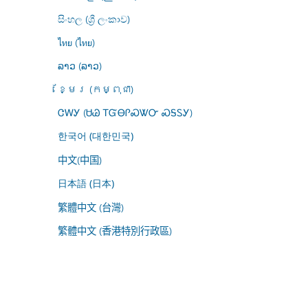
සිංහල (ශ්‍රී ලංකාව)
ไทย (ไทย)
ລາວ (ລາວ)
ខ្មែរ (កម្ពុជា)
ᏣᎳᎩ (ᏌᏊ ᎢᏳᎾᎵᏍᏔᏅ ᏍᎦᏚᎩ)
한국어 (대한민국)
中文(中国)
日本語 (日本)
繁體中文 (台灣)
繁體中文 (香港特別行政區)