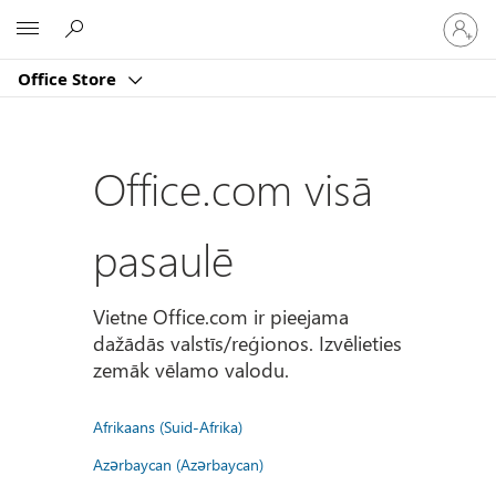
Pierakst
Microsoft
savā
kontā
Office Store
Office.com visā
pasaulē
Vietne Office.com ir pieejama
dažādās valstīs/reģionos. Izvēlieties
zemāk vēlamo valodu.
Afrikaans (Suid-Afrika)
Azərbaycan (Azərbaycan)