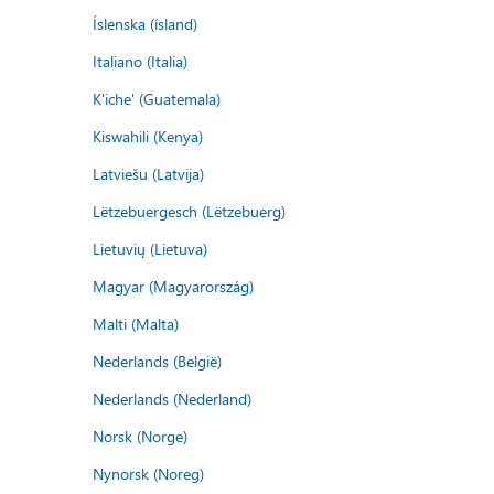
Íslenska (ísland)
Italiano (Italia)
K'iche' (Guatemala)
Kiswahili (Kenya)
Latviešu (Latvija)
Lëtzebuergesch (Lëtzebuerg)
Lietuvių (Lietuva)
Magyar (Magyarország)
Malti (Malta)
Nederlands (België)
Nederlands (Nederland)
Norsk (Norge)
Nynorsk (Noreg)