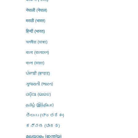
नेपाली (नेपाल)
मराठी (भारत)
हिन्दी (भारत)
অসমীয়া (ভাৰত)
বাংলা (বাংলাদেশ)
বাংলা (ভারত)
ਪੰਜਾਬੀ (ਭਾਰਤ)
ગુજરાતી (ભારત)
ଓଡ଼ିଆ (ଭାରତ)
தமிழ் (இந்தியா)
తెలుగు (భారతదేశం)
ಕನ್ನಡ (ಭಾರತ)
മലയാളം (ഇന്ത്യ)