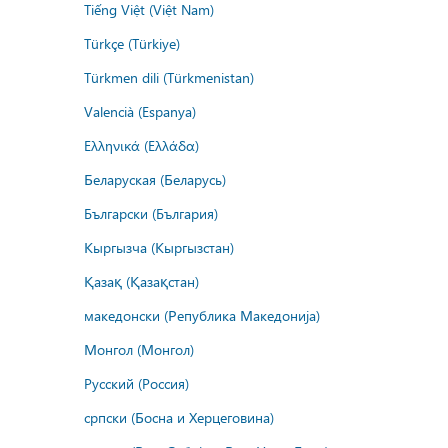
Tiếng Việt (Việt Nam)
Türkçe (Türkiye)
Türkmen dili (Türkmenistan)
Valencià (Espanya)
Ελληνικά (Ελλάδα)
Беларуская (Беларусь)
Български (България)
Кыргызча (Кыргызстан)
Қазақ (Қазақстан)
македонски (Република Македонија)
Монгол (Монгол)
Русский (Россия)
српски (Босна и Херцеговина)