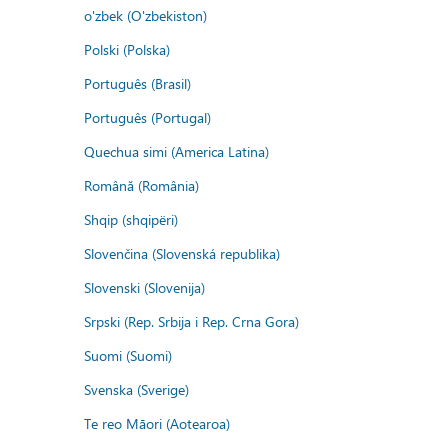
o'zbek (O'zbekiston)
Polski (Polska)
Português (Brasil)
Português (Portugal)
Quechua simi (America Latina)
Română (România)
Shqip (shqipëri)
Slovenčina (Slovenská republika)
Slovenski (Slovenija)
Srpski (Rep. Srbija i Rep. Crna Gora)
Suomi (Suomi)
Svenska (Sverige)
Te reo Māori (Aotearoa)