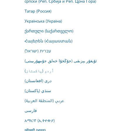
српски (Реп. Србија и Реп. Црна Гора)
Татар (Россия)
Українська (Україна)
ქართული (საქართველო)
Հայերեն (Հայաստան)
עברית (ישראל)
ئۇيغۇر يېزىقى (جۇڭخۇا خەلق جۇمھۇرىيىتى)
اُردو (پاکستان)
درى (افغانستان)
سنڌي (پاکستان)
عربي (المنطقة العربية)
فارسى
አማርኛ (ኢትዮጵያ)
कोंकणी (भारत)