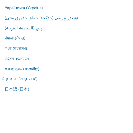
Українська (Україна)
ئۇيغۇر يېزىقى (جۇڭخۇا خەلق جۇمھۇرىيىتى)
عربي (المنطقة العربية)
नेपाली (नेपाल)
বাংলা (বাংলাদেশ)
ଓଡ଼ିଆ (ଭାରତ)
മലയാളം (ഇന്ത്യ)
ខ្មែរ (កម្ពុជា)
日本語 (日本)