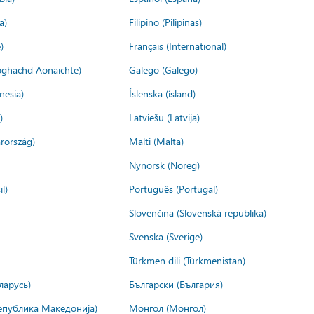
a)
Filipino (Pilipinas)
)
Français (International)
ìoghachd Aonaichte)
Galego (Galego)
nesia)
Íslenska (ísland)
)
Latviešu (Latvija)
rország)
Malti (Malta)
Nynorsk (Noreg)
l)
Português (Portugal)
Slovenčina (Slovenská republika)
Svenska (Sverige)
Türkmen dili (Türkmenistan)
ларусь)
Български (България)
епублика Македонија)
Монгол (Монгол)