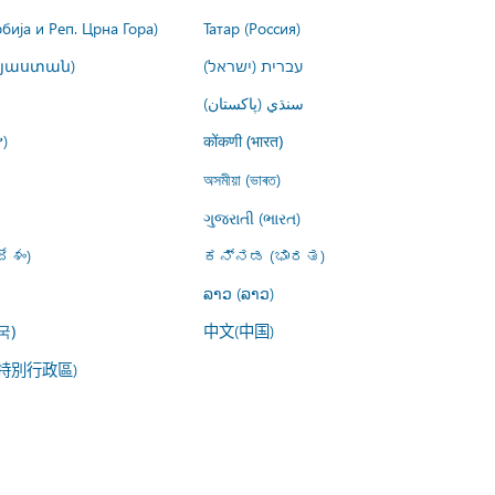
рбија и Реп. Црна Гора)
Татар (Россия)
այաստան)
עברית (ישראל)
سنڌي (پاکستان)
)
कोंकणी (भारत)
অসমীয়া (ভাৰত)
ગુજરાતી (ભારત)
ేశం)
ಕನ್ನಡ (ಭಾರತ)
ລາວ (ລາວ)
中文(中国)
국)
特別行政區)