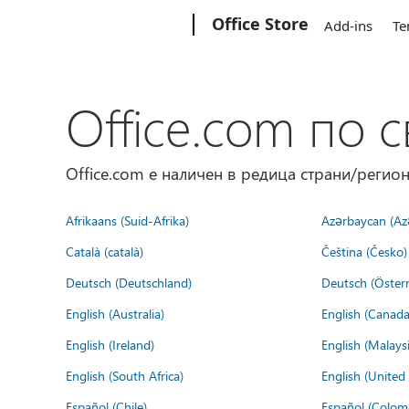
Microsoft
Office Store
Add-ins
Te
Office.com по с
Office.com е наличен в редица страни/регион
Afrikaans (Suid-Afrika)
Azərbaycan (Az
Català (català)
Čeština (Česko)
Deutsch (Deutschland)
Deutsch (Österr
English (Australia)
English (Canada
English (Ireland)
English (Malaysi
English (South Africa)
English (Unite
Español (Chile)
Español (Colom