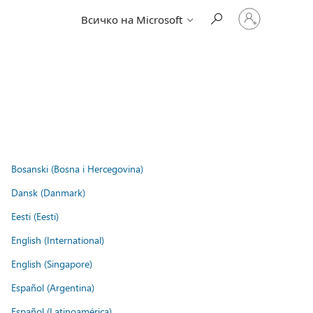
Влезте
Всичко на Microsoft
във
вашия
акаунт
Bosanski (Bosna i Hercegovina)
Dansk (Danmark)
Eesti (Eesti)
English (International)
English (Singapore)
Español (Argentina)
Español (Latinoamérica)