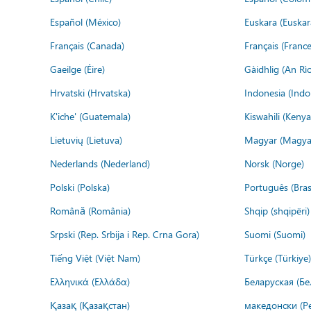
Español (México)
Euskara (Euskar
Français (Canada)
Français (France
Gaeilge (Éire)
Gàidhlig (An R
Hrvatski (Hrvatska)
Indonesia (Indo
K'iche' (Guatemala)
Kiswahili (Kenya
Lietuvių (Lietuva)
Magyar (Magya
Nederlands (Nederland)
Norsk (Norge)
Polski (Polska)
Português (Brasi
Română (România)
Shqip (shqipëri)
Srpski (Rep. Srbija i Rep. Crna Gora)
Suomi (Suomi)
Tiếng Việt (Việt Nam)
Türkçe (Türkiye)
Ελληνικά (Ελλάδα)
Беларуская (Бе
Қазақ (Қазақстан)
македонски (Р