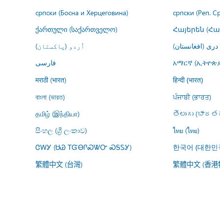
српски (Босна и Херцеговина)
српски (Реп. С
ქართული (საქართველო)
Հայերեն (Հ
درى (افغانستان)
اُردو (پاکستان)
فارسى
አማርኛ (ኢትዮጵያ
मराठी (भारत)
हिन्दी (भारत)
বাংলা (ভারত)
ਪੰਜਾਬੀ (ਭਾਰਤ)
தமிழ் (இந்தியா)
తెలుగు (భారతద
සිංහල (ශ්‍රී ලංකාව)
ไทย (ไทย)
ᏣᎳᎩ (ᏌᏊ ᎢᏳᎾᎵᏍᏔᏅ ᏍᎦᏚᎩ)
한국어 (대한민
繁體中文 (台灣)
繁體中文 (香港