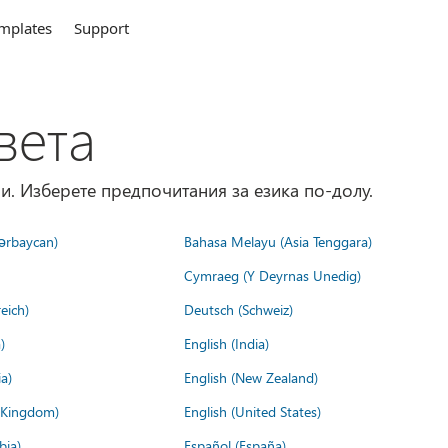
mplates
Support
вета
и. Изберете предпочитания за езика по-долу.
ərbaycan)
Bahasa Melayu (Asia Tenggara)
Cymraeg (Y Deyrnas Unedig)
eich)
Deutsch (Schweiz)
)
English (India)
a)
English (New Zealand)
d Kingdom)
English (United States)
bia)
Español (España)