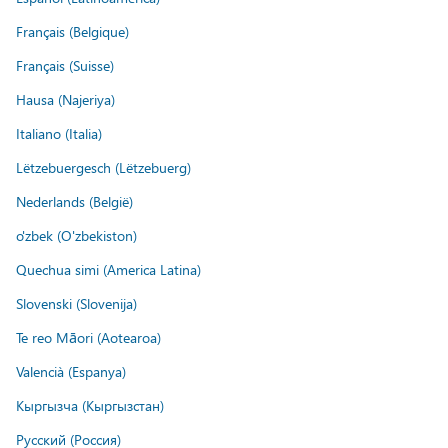
Français (Belgique)
Français (Suisse)
Hausa (Najeriya)
Italiano (Italia)
Lëtzebuergesch (Lëtzebuerg)
Nederlands (België)
o'zbek (O'zbekiston)
Quechua simi (America Latina)
Slovenski (Slovenija)
Te reo Māori (Aotearoa)
Valencià (Espanya)
Кыргызча (Кыргызстан)
Русский (Россия)