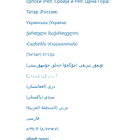
српски (Реп. Србија и Реп. Црна Гора)
Татар (Россия)
Українська (Україна)
ქართული (საქართველო)
Հայերեն (Հայաստան)
עברית (ישראל)
ئۇيغۇر يېزىقى (جۇڭخۇا خەلق جۇمھۇرىيىتى)
اُردو (پاکستان)
درى (افغانستان)
سنڌي (پاکستان)
عربي (المنطقة العربية)
فارسى
አማርኛ (ኢትዮጵያ)
कोंकणी (भारत)