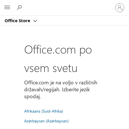
Vpišite
Microsoft
se
v
Office Store
svoj
račun
Office.com po
vsem svetu
Office.com je na voljo v različnih
državah/regijah. Izberite jezik
spodaj.
Afrikaans (Suid-Afrika)
Azərbaycan (Azərbaycan)