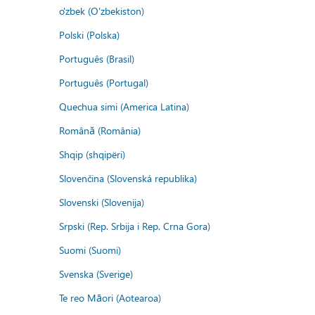
o'zbek (O'zbekiston)
Polski (Polska)
Português (Brasil)
Português (Portugal)
Quechua simi (America Latina)
Română (România)
Shqip (shqipëri)
Slovenčina (Slovenská republika)
Slovenski (Slovenija)
Srpski (Rep. Srbija i Rep. Crna Gora)
Suomi (Suomi)
Svenska (Sverige)
Te reo Māori (Aotearoa)