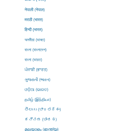
नेपाली (नेपाल)
मराठी (भारत)
हिन्दी (भारत)
অসমীয়া (ভাৰত)
বাংলা (বাংলাদেশ)
বাংলা (ভারত)
ਪੰਜਾਬੀ (ਭਾਰਤ)
ગુજરાતી (ભારત)
ଓଡ଼ିଆ (ଭାରତ)
தமிழ் (இந்தியா)
తెలుగు (భారతదేశం)
ಕನ್ನಡ (ಭಾರತ)
മലയാളം (ഇന്ത്യ)