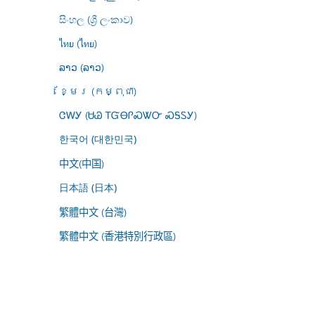
සිංහල (ශ්‍රී ලංකාව)
ไทย (ไทย)
ລາວ (ລາວ)
ខ្មែរ (កម្ពុជា)
ᏣᎳᎩ (ᏌᏊ ᎢᏳᎾᎵᏍᏔᏅ ᏍᎦᏚᎩ)
한국어 (대한민국)
中文(中国)
日本語 (日本)
繁體中文 (台灣)
繁體中文 (香港特別行政區)