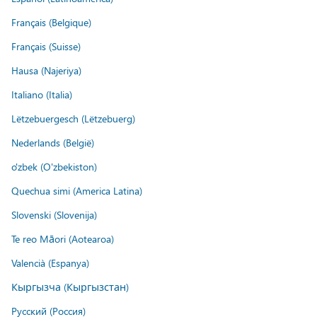
Français (Belgique)
Français (Suisse)
Hausa (Najeriya)
Italiano (Italia)
Lëtzebuergesch (Lëtzebuerg)
Nederlands (België)
o'zbek (O'zbekiston)
Quechua simi (America Latina)
Slovenski (Slovenija)
Te reo Māori (Aotearoa)
Valencià (Espanya)
Кыргызча (Кыргызстан)
Русский (Россия)