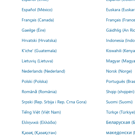
Español (México)
Euskara (Euskar
Français (Canada)
Français (France
Gaeilge (Éire)
Gàidhlig (An R
Hrvatski (Hrvatska)
Indonesia (Indo
K'iche' (Guatemala)
Kiswahili (Kenya
Lietuvių (Lietuva)
Magyar (Magya
Nederlands (Nederland)
Norsk (Norge)
Polski (Polska)
Português (Brasi
Română (România)
Shqip (shqipëri)
Srpski (Rep. Srbija i Rep. Crna Gora)
Suomi (Suomi)
Tiếng Việt (Việt Nam)
Türkçe (Türkiye)
Ελληνικά (Ελλάδα)
Беларуская (
Қазақ (Қазақстан)
македонски (