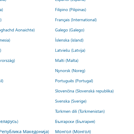
a)
Filipino (Pilipinas)
)
Français (International)
ìoghachd Aonaichte)
Galego (Galego)
nesia)
Íslenska (ísland)
)
Latviešu (Latvija)
rország)
Malti (Malta)
Nynorsk (Noreg)
l)
Português (Portugal)
Slovenčina (Slovenská republika)
Svenska (Sverige)
Türkmen dili (Türkmenistan)
Беларусь)
Български (България)
Република Македонија)
Монгол (Монгол)