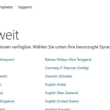
mplates
Support
weit
gionen verfügbar. Wählen Sie unten Ihre bevorzugte Sprac
ərbaycan)
Bahasa Melayu (Asia Tenggara)
Cymraeg (Y Deyrnas Unedig)
eich)
Deutsch (Schweiz)
)
English (India)
a)
English (New Zealand)
d Kingdom)
English (United States)
bia)
Español (España)