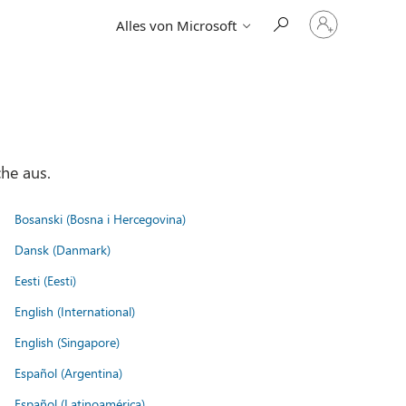
Bei
Alles von Microsoft
Ihrem
Konto
anmelden
he aus.
Bosanski (Bosna i Hercegovina)
Dansk (Danmark)
Eesti (Eesti)
English (International)
English (Singapore)
Español (Argentina)
Español (Latinoamérica)