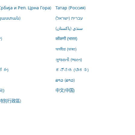
Србија и Реп. Црна Гора)
Татар (Россия)
այաստան)
עברית (ישראל)
سنڌي (پاکستان)
)
कोंकणी (भारत)
অসমীয়া (ভাৰত)
ગુજરાતી (ભારત)
ేశం)
ಕನ್ನಡ (ಭಾರತ)
ລາວ (ລາວ)
中文(中国)
국)
特別行政區)