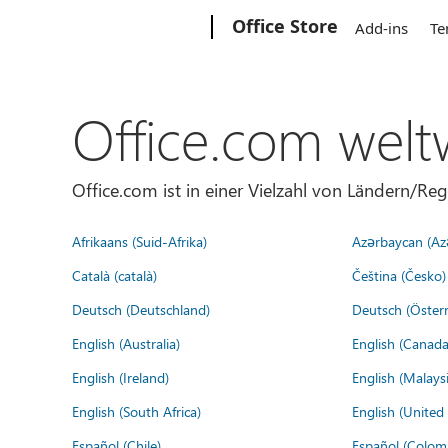
Microsoft
Office Store
Add-ins
Te
Office.com welt
Office.com ist in einer Vielzahl von Ländern/Re
Afrikaans (Suid-Afrika)
Azərbaycan (Az
Català (català)
Čeština (Česko)
Deutsch (Deutschland)
Deutsch (Österr
English (Australia)
English (Canada
English (Ireland)
English (Malaysi
English (South Africa)
English (Unite
Español (Chile)
Español (Colom