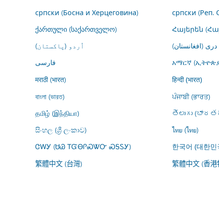
српски (Босна и Херцеговина)
српски (Реп. 
ქართული (საქართველო)
Հայերեն (Հ
درى (افغانستان)
اُردو (پاکستان)
فارسى
አማርኛ (ኢትዮጵያ
मराठी (भारत)
हिन्दी (भारत)
বাংলা (ভারত)
ਪੰਜਾਬੀ (ਭਾਰਤ)
தமிழ் (இந்தியா)
తెలుగు (భారతద
සිංහල (ශ්‍රී ලංකාව)
ไทย (ไทย)
ᏣᎳᎩ (ᏌᏊ ᎢᏳᎾᎵᏍᏔᏅ ᏍᎦᏚᎩ)
한국어 (대한민
繁體中文 (台灣)
繁體中文 (香港