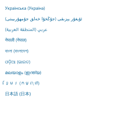
Українська (Україна)
ئۇيغۇر يېزىقى (جۇڭخۇا خەلق جۇمھۇرىيىتى)
عربي (المنطقة العربية)
नेपाली (नेपाल)
বাংলা (বাংলাদেশ)
ଓଡ଼ିଆ (ଭାରତ)
മലയാളം (ഇന്ത്യ)
ខ្មែរ (កម្ពុជា)
日本語 (日本)