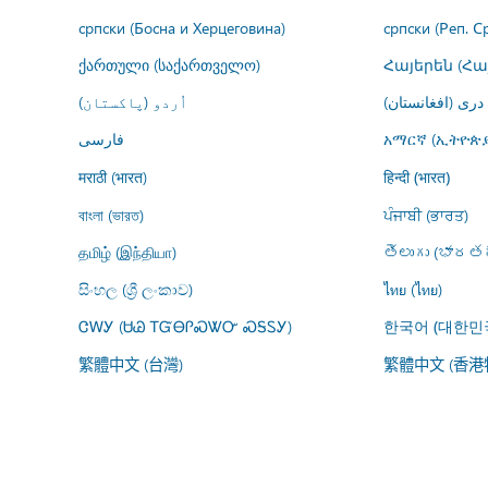
српски (Босна и Херцеговина)
српски (Реп. С
ქართული (საქართველო)
Հայերեն (Հ
اُردو (پاکستان)
درى (افغانستان)
فارسى
አማርኛ (ኢትዮጵያ
मराठी (भारत)
हिन्दी (भारत)
বাংলা (ভারত)
ਪੰਜਾਬੀ (ਭਾਰਤ)
தமிழ் (இந்தியா)
తెలుగు (భారతద
සිංහල (ශ්‍රී ලංකාව)
ไทย (ไทย)
ᏣᎳᎩ (ᏌᏊ ᎢᏳᎾᎵᏍᏔᏅ ᏍᎦᏚᎩ)
한국어 (대한민
繁體中文 (台灣)
繁體中文 (香港