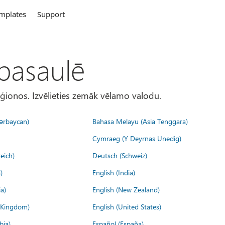
mplates
Support
 pasaulē
eģionos. Izvēlieties zemāk vēlamo valodu.
ərbaycan)
Bahasa Melayu (Asia Tenggara)
Cymraeg (Y Deyrnas Unedig)
eich)
Deutsch (Schweiz)
)
English (India)
a)
English (New Zealand)
d Kingdom)
English (United States)
bia)
Español (España)