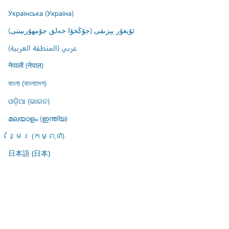
Українська (Україна)
ئۇيغۇر يېزىقى (جۇڭخۇا خەلق جۇمھۇرىيىتى)
عربي (المنطقة العربية)
नेपाली (नेपाल)
বাংলা (বাংলাদেশ)
ଓଡ଼ିଆ (ଭାରତ)
മലയാളം (ഇന്ത്യ)
ខ្មែរ (កម្ពុជា)
日本語 (日本)