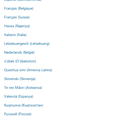
Français (Belgique)
Français (Suisse)
Hausa (Najeriya)
Italiano (Italia)
Lëtzebuergesch (Lëtzebuerg)
Nederlands (België)
o'zbek (O'zbekiston)
Quechua simi (America Latina)
Slovenski (Slovenija)
Te reo Māori (Aotearoa)
Valencià (Espanya)
Кыргызча (Кыргызстан)
Русский (Россия)