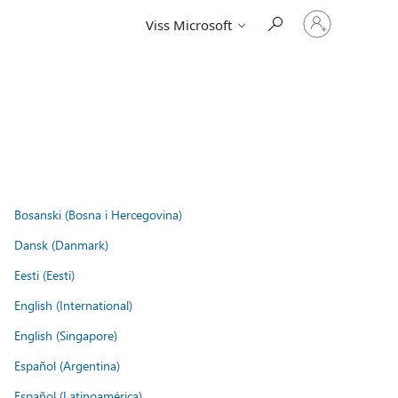
Pierakstieties
Viss Microsoft
savā
kontā
Bosanski (Bosna i Hercegovina)
Dansk (Danmark)
Eesti (Eesti)
English (International)
English (Singapore)
Español (Argentina)
Español (Latinoamérica)