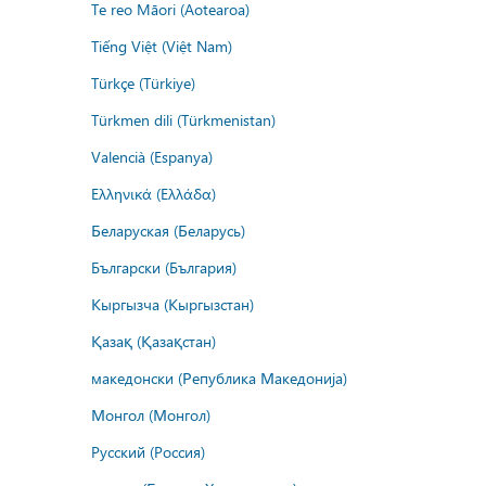
Te reo Māori (Aotearoa)
Tiếng Việt (Việt Nam)
Türkçe (Türkiye)
Türkmen dili (Türkmenistan)
Valencià (Espanya)
Ελληνικά (Ελλάδα)
Беларуская (Беларусь)
Български (България)
Кыргызча (Кыргызстан)
Қазақ (Қазақстан)
македонски (Република Македонија)
Монгол (Монгол)
Русский (Россия)