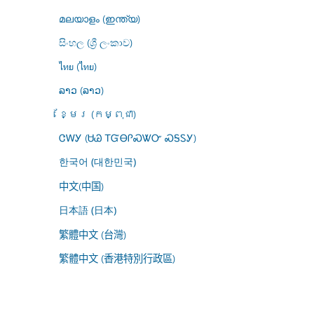
മലയാളം (ഇന്ത്യ)
සිංහල (ශ්‍රී ලංකාව)
ไทย (ไทย)
ລາວ (ລາວ)
ខ្មែរ (កម្ពុជា)
ᏣᎳᎩ (ᏌᏊ ᎢᏳᎾᎵᏍᏔᏅ ᏍᎦᏚᎩ)
한국어 (대한민국)
中文(中国)
日本語 (日本)
繁體中文 (台灣)
繁體中文 (香港特別行政區)