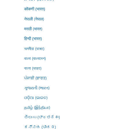
कोंकणी (भारत)
नेपाली (नेपाल)
मराठी (भारत)
हिन्दी (भारत)
অসমীয়া (ভাৰত)
বাংলা (বাংলাদেশ)
বাংলা (ভারত)
ਪੰਜਾਬੀ (ਭਾਰਤ)
ગુજરાતી (ભારત)
ଓଡ଼ିଆ (ଭାରତ)
தமிழ் (இந்தியா)
తెలుగు (భారతదేశం)
ಕನ್ನಡ (ಭಾರತ)