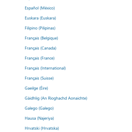
Español (México)
Euskara (Euskara)
Filipino (Pilipinas)
Français (Belgique)
Français (Canada)
Français (France)
Français (International)
Français (Suisse)
Gaeilge (Éire)
Gàidhlig (An Rìoghachd Aonaichte)
Galego (Galego)
Hausa (Najeriya)
Hrvatski (Hrvatska)