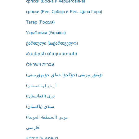
српски (Босна и Херцеговина)
српски (Реп. Србија и Реп. Црна Гора)
Татар (Россия)
Українська (Україна)
ქართული (საქართველო)
Հայերեն (Հայաստան)
עברית (ישראל)
ئۇيغۇر يېزىقى (جۇڭخۇا خەلق جۇمھۇرىيىتى)
اُردو (پاکستان)
درى (افغانستان)
سنڌي (پاکستان)
عربي (المنطقة العربية)
فارسى
አማርኛ (ኢትዮጵያ)