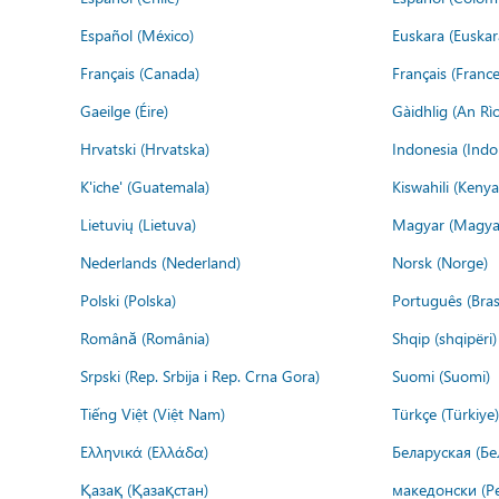
Español (México)
Euskara (Euskar
Français (Canada)
Français (France
Gaeilge (Éire)
Gàidhlig (An R
Hrvatski (Hrvatska)
Indonesia (Indo
K'iche' (Guatemala)
Kiswahili (Kenya
Lietuvių (Lietuva)
Magyar (Magya
Nederlands (Nederland)
Norsk (Norge)
Polski (Polska)
Português (Brasi
Română (România)
Shqip (shqipëri)
Srpski (Rep. Srbija i Rep. Crna Gora)
Suomi (Suomi)
Tiếng Việt (Việt Nam)
Türkçe (Türkiye)
Ελληνικά (Ελλάδα)
Беларуская (Бе
Қазақ (Қазақстан)
македонски (Р