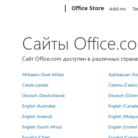
Microsoft
Office Store
Add-ins
Te
Сайты Office.c
Сайт Office.com доступен в различных страна
Afrikaans (Suid-Afrika)
Azərbaycan (Az
Català (català)
Čeština (Česko)
Deutsch (Deutschland)
Deutsch (Österr
English (Australia)
English (Canada
English (Ireland)
English (Malaysi
English (South Africa)
English (Unite
Español (Chile)
Español (Colom