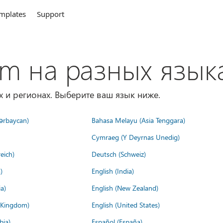
mplates
Support
om на разных язык
х и регионах. Выберите ваш язык ниже.
ərbaycan)
Bahasa Melayu (Asia Tenggara)
Cymraeg (Y Deyrnas Unedig)
eich)
Deutsch (Schweiz)
)
English (India)
a)
English (New Zealand)
d Kingdom)
English (United States)
bia)
Español (España)