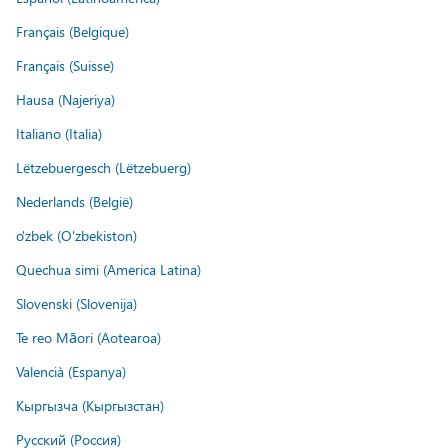
Français (Belgique)
Français (Suisse)
Hausa (Najeriya)
Italiano (Italia)
Lëtzebuergesch (Lëtzebuerg)
Nederlands (België)
o'zbek (O'zbekiston)
Quechua simi (America Latina)
Slovenski (Slovenija)
Te reo Māori (Aotearoa)
Valencià (Espanya)
Кыргызча (Кыргызстан)
Русский (Россия)