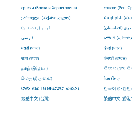
српски (Босна и Херцеговина)
српски (Реп. С
ქართული (საქართველო)
Հայերեն (Հ
درى (افغانستان)
اُردو (پاکستان)
فارسى
አማርኛ (ኢትዮጵያ
मराठी (भारत)
हिन्दी (भारत)
বাংলা (ভারত)
ਪੰਜਾਬੀ (ਭਾਰਤ)
தமிழ் (இந்தியா)
తెలుగు (భారతద
සිංහල (ශ්‍රී ලංකාව)
ไทย (ไทย)
ᏣᎳᎩ (ᏌᏊ ᎢᏳᎾᎵᏍᏔᏅ ᏍᎦᏚᎩ)
한국어 (대한민
繁體中文 (台灣)
繁體中文 (香港