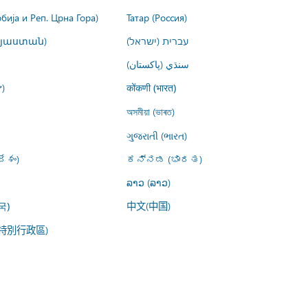
рбија и Реп. Црна Гора)
Татар (Россия)
այաստան)
עברית (ישראל)
سنڌي (پاکستان)
)
कोंकणी (भारत)
অসমীয়া (ভাৰত)
ગુજરાતી (ભારત)
ేశం)
ಕನ್ನಡ (ಭಾರತ)
ລາວ (ລາວ)
中文(中国)
국)
特別行政區)