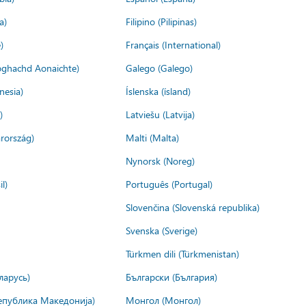
a)
Filipino (Pilipinas)
)
Français (International)
ìoghachd Aonaichte)
Galego (Galego)
nesia)
Íslenska (ísland)
)
Latviešu (Latvija)
rország)
Malti (Malta)
Nynorsk (Noreg)
l)
Português (Portugal)
Slovenčina (Slovenská republika)
Svenska (Sverige)
Türkmen dili (Türkmenistan)
ларусь)
Български (България)
епублика Македонија)
Монгол (Монгол)