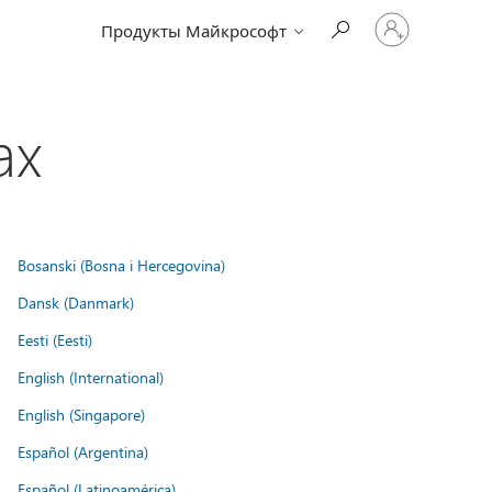
Войдите
Продукты Майкрософт
в
учетную
запись
ах
Bosanski (Bosna i Hercegovina)
Dansk (Danmark)
Eesti (Eesti)
English (International)
English (Singapore)
Español (Argentina)
Español (Latinoamérica)