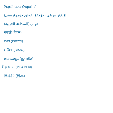
Українська (Україна)
ئۇيغۇر يېزىقى (جۇڭخۇا خەلق جۇمھۇرىيىتى)
عربي (المنطقة العربية)
नेपाली (नेपाल)
বাংলা (বাংলাদেশ)
ଓଡ଼ିଆ (ଭାରତ)
മലയാളം (ഇന്ത്യ)
ខ្មែរ (កម្ពុជា)
日本語 (日本)