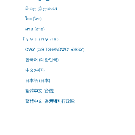
සිංහල (ශ්‍රී ලංකාව)
ไทย (ไทย)
ລາວ (ລາວ)
ខ្មែរ (កម្ពុជា)
ᏣᎳᎩ (ᏌᏊ ᎢᏳᎾᎵᏍᏔᏅ ᏍᎦᏚᎩ)
한국어 (대한민국)
中文(中国)
日本語 (日本)
繁體中文 (台灣)
繁體中文 (香港特別行政區)