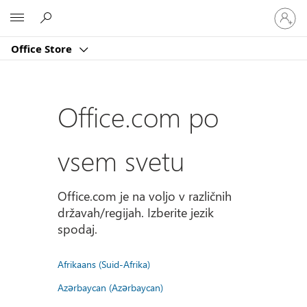
Vpišite
Microsoft
se
v
Office Store
svoj
račun
Office.com po
vsem svetu
Office.com je na voljo v različnih
državah/regijah. Izberite jezik
spodaj.
Afrikaans (Suid-Afrika)
Azərbaycan (Azərbaycan)