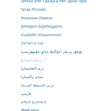
српски (Реп. Србија и Реп. Црна Гора)
Татар (Россия)
Українська (Україна)
ქართული (საქართველო)
Հայերեն (Հայաստան)
עברית (ישראל)
ئۇيغۇر يېزىقى (جۇڭخۇا خەلق جۇمھۇرىيىتى)
اُردو (پاکستان)
درى (افغانستان)
سنڌي (پاکستان)
عربي (المنطقة العربية)
فارسى
አማርኛ (ኢትዮጵያ)
कोंकणी (भारत)