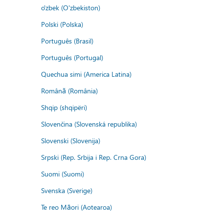
o'zbek (O'zbekiston)
Polski (Polska)
Português (Brasil)
Português (Portugal)
Quechua simi (America Latina)
Română (România)
Shqip (shqipëri)
Slovenčina (Slovenská republika)
Slovenski (Slovenija)
Srpski (Rep. Srbija i Rep. Crna Gora)
Suomi (Suomi)
Svenska (Sverige)
Te reo Māori (Aotearoa)