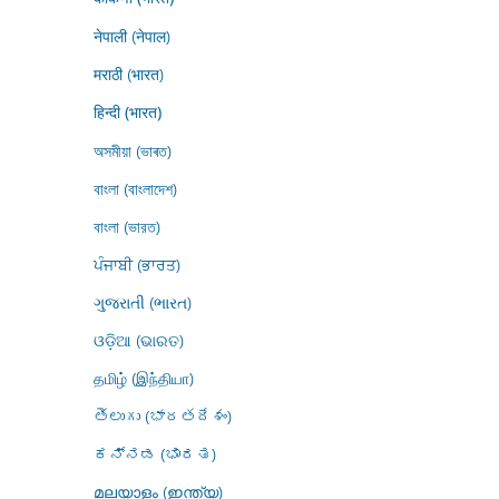
नेपाली (नेपाल)
मराठी (भारत)
हिन्दी (भारत)
অসমীয়া (ভাৰত)
বাংলা (বাংলাদেশ)
বাংলা (ভারত)
ਪੰਜਾਬੀ (ਭਾਰਤ)
ગુજરાતી (ભારત)
ଓଡ଼ିଆ (ଭାରତ)
தமிழ் (இந்தியா)
తెలుగు (భారతదేశం)
ಕನ್ನಡ (ಭಾರತ)
മലയാളം (ഇന്ത്യ)