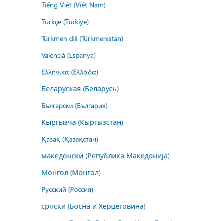
Tiếng Việt (Việt Nam)
Türkçe (Türkiye)
Türkmen dili (Türkmenistan)
Valencià (Espanya)
Ελληνικά (Ελλάδα)
Беларуская (Беларусь)
Български (България)
Кыргызча (Кыргызстан)
Қазақ (Қазақстан)
македонски (Република Македонија)
Монгол (Монгол)
Русский (Россия)
српски (Босна и Херцеговина)