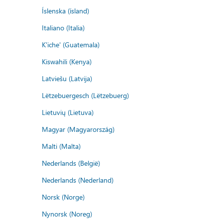
Íslenska (ísland)
Italiano (Italia)
K'iche' (Guatemala)
Kiswahili (Kenya)
Latviešu (Latvija)
Lëtzebuergesch (Lëtzebuerg)
Lietuvių (Lietuva)
Magyar (Magyarország)
Malti (Malta)
Nederlands (België)
Nederlands (Nederland)
Norsk (Norge)
Nynorsk (Noreg)