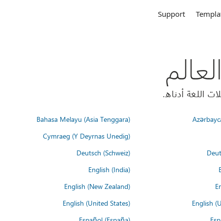
Support
Templa
Bahasa Melayu (Asia Tenggara)
Azərbayc
Cymraeg (Y Deyrnas Unedig)
Deutsch (Schweiz)
Deut
English (India)
English (New Zealand)
En
English (United States)
English (
Español (España)
Esp