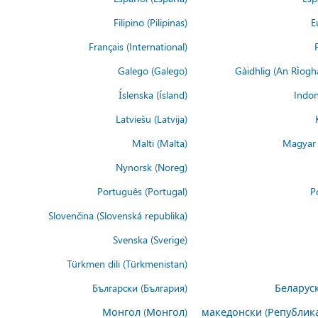
Filipino (Pilipinas)
E
Français (International)
Galego (Galego)
Gàidhlig (An Rìogh
Íslenska (ísland)
Indon
Latviešu (Latvija)
Malti (Malta)
Magyar 
Nynorsk (Noreg)
Português (Portugal)
P
Slovenčina (Slovenská republika)
Svenska (Sverige)
Türkmen dili (Türkmenistan)
Български (България)
Беларуск
Монгол (Монгол)
македонски (Републик