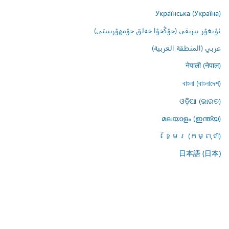
Українська (Україна)
ئۇيغۇر يېزىقى (جۇڭخۇا خەلق جۇمھۇرىيىتى)
عربي (المنطقة العربية)
नेपाली (नेपाल)
বাংলা (বাংলাদেশ)
ଓଡ଼ିଆ (ଭାରତ)
മലയാളം (ഇന്ത്യ)
ខ្មែរ (កម្ពុជា)
日本語 (日本)