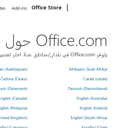
Office Store
Microsoft
tes
Add-ins
Office.com حول العالم
يتوفر Office.com في بلدان/مناطق عدة. اختر تفضيلات اللغة أدناه.
an (Azərbaycan)
Afrikaans (Suid-Afrika)
Čeština (Česko)
Català (català)
sch (Österreich)
Deutsch (Deutschland)
English (Canada)
English (Australia)
glish (Malaysia)
English (Ireland)
United Kingdom)
English (South Africa)
añol (Colombia)
Español (Chile)