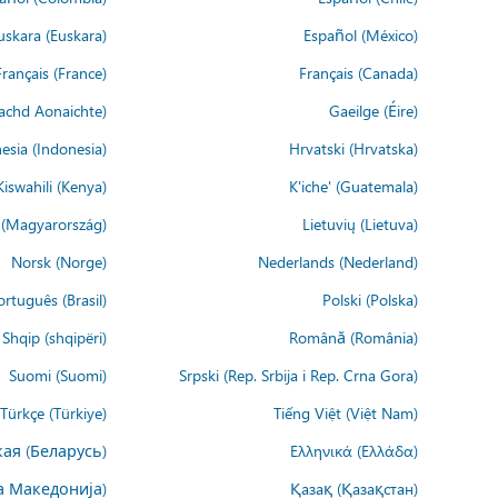
uskara (Euskara)
Español (México)
Français (France)
Français (Canada)
achd Aonaichte)
Gaeilge (Éire)
esia (Indonesia)
Hrvatski (Hrvatska)
Kiswahili (Kenya)
K'iche' (Guatemala)
(Magyarország)
Lietuvių (Lietuva)
Norsk (Norge)
Nederlands (Nederland)
ortuguês (Brasil)
Polski (Polska)
Shqip (shqipëri)
Română (România)
Suomi (Suomi)
Srpski (Rep. Srbija i Rep. Crna Gora)
Türkçe (Türkiye)
Tiếng Việt (Việt Nam)
ая (Беларусь)
Ελληνικά (Ελλάδα)
а Македонија)
Қазақ (Қазақстан)