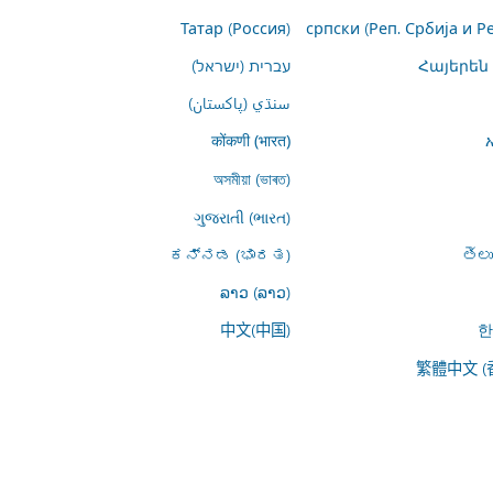
Татар (Россия)
српски (Реп. Србија и Р
Հայերեն
עברית (ישראל)
سنڌي (پاکستان)
कोंकणी (भारत)
অসমীয়া (ভাৰত)
ગુજરાતી (ભારત)
ಕನ್ನಡ (ಭಾರತ)
తెల
ລາວ (ລາວ)
中文(中国)
한
繁體中文 