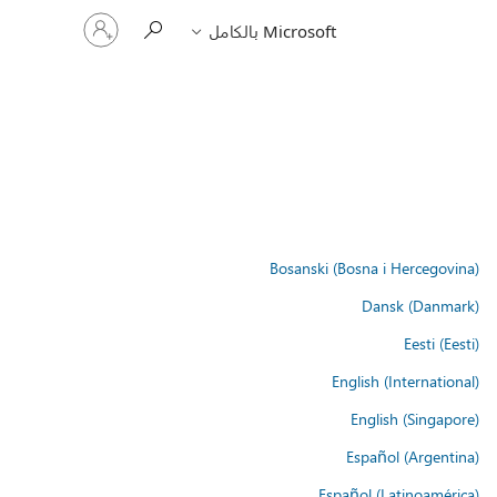
تسجيل
Microsoft بالكامل
الدخول
إلى
حسابك
Bosanski (Bosna i Hercegovina)
Dansk (Danmark)
Eesti (Eesti)
English (International)
English (Singapore)
Español (Argentina)
Español (Latinoamérica)