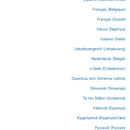
Français (Belgique)
Français (Suisse)
Hausa (Najeriya)
Italiano (Italia)
Lëtzebuergesch (Lëtzebuerg)
Nederlands (België)
o'zbek (O'zbekiston)
Quechua simi (America Latina)
Slovenski (Slovenija)
Te reo Māori (Aotearoa)
Valencià (Espanya)
Кыргызча (Кыргызстан)
Русский (Россия)