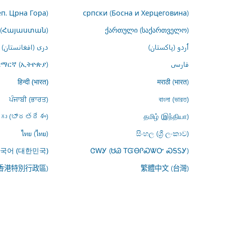
еп. Црна Гора)
српски (Босна и Херцеговина)
 (Հայաստան)
ქართული (საქართველო)
اُردو (پاکستان)
درى (افغانستان)
فارسى
አማርኛ (ኢትዮጵያ)
मराठी (भारत)
हिन्दी (भारत)
ਪੰਜਾਬੀ (ਭਾਰਤ)
বাংলা (ভারত)
ుగు (భారతదేశం)
தமிழ் (இந்தியா)
ไทย (ไทย)
සිංහල (ශ්‍රී ලංකාව)
ᏣᎳᎩ (ᏌᏊ ᎢᏳᎾᎵᏍᏔᏅ ᏍᎦᏚᎩ)
국어 (대한민국)
(香港特別行政區)
繁體中文 (台灣)