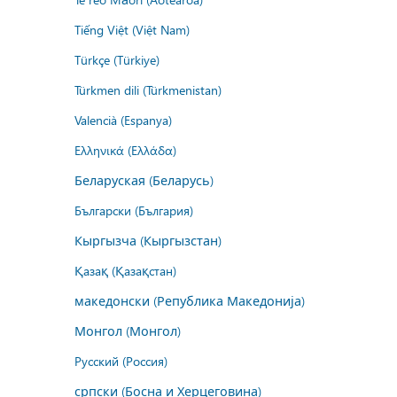
Tiếng Việt (Việt Nam)
Türkçe (Türkiye)
Türkmen dili (Türkmenistan)
Valencià (Espanya)
Ελληνικά (Ελλάδα)
Беларуская (Беларусь)
Български (България)
Кыргызча (Кыргызстан)
Қазақ (Қазақстан)
македонски (Република Македонија)
Монгол (Монгол)
Русский (Россия)
српски (Босна и Херцеговина)