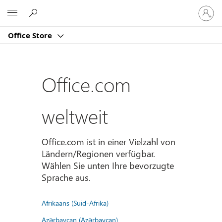
Bei
Microsoft
Ihrem
Konto
Office Store
anmeld
Office.com
weltweit
Office.com ist in einer Vielzahl von
Ländern/Regionen verfügbar.
Wählen Sie unten Ihre bevorzugte
Sprache aus.
Afrikaans (Suid-Afrika)
Azərbaycan (Azərbaycan)