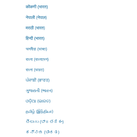
कोंकणी (भारत)
नेपाली (नेपाल)
मराठी (भारत)
हिन्दी (भारत)
অসমীয়া (ভাৰত)
বাংলা (বাংলাদেশ)
বাংলা (ভারত)
ਪੰਜਾਬੀ (ਭਾਰਤ)
ગુજરાતી (ભારત)
ଓଡ଼ିଆ (ଭାରତ)
தமிழ் (இந்தியா)
తెలుగు (భారతదేశం)
ಕನ್ನಡ (ಭಾರತ)