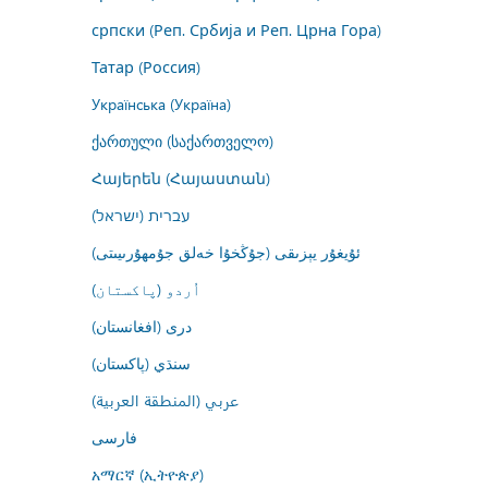
српски (Реп. Србија и Реп. Црна Гора)
Татар (Россия)
Українська (Україна)
ქართული (საქართველო)
Հայերեն (Հայաստան)
עברית (ישראל)
ئۇيغۇر يېزىقى (جۇڭخۇا خەلق جۇمھۇرىيىتى)
اُردو (پاکستان)
درى (افغانستان)
سنڌي (پاکستان)
عربي (المنطقة العربية)
فارسى
አማርኛ (ኢትዮጵያ)