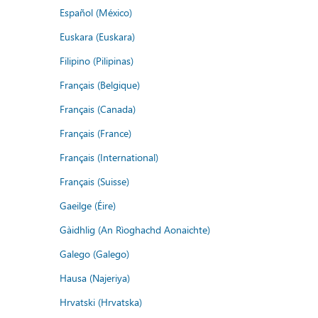
Español (México)
Euskara (Euskara)
Filipino (Pilipinas)
Français (Belgique)
Français (Canada)
Français (France)
Français (International)
Français (Suisse)
Gaeilge (Éire)
Gàidhlig (An Rìoghachd Aonaichte)
Galego (Galego)
Hausa (Najeriya)
Hrvatski (Hrvatska)