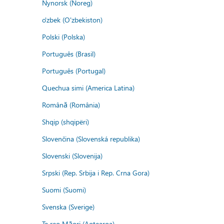
Nynorsk (Noreg)
o'zbek (O'zbekiston)
Polski (Polska)
Português (Brasil)
Português (Portugal)
Quechua simi (America Latina)
Română (România)
Shqip (shqipëri)
Slovenčina (Slovenská republika)
Slovenski (Slovenija)
Srpski (Rep. Srbija i Rep. Crna Gora)
Suomi (Suomi)
Svenska (Sverige)
Te reo Māori (Aotearoa)