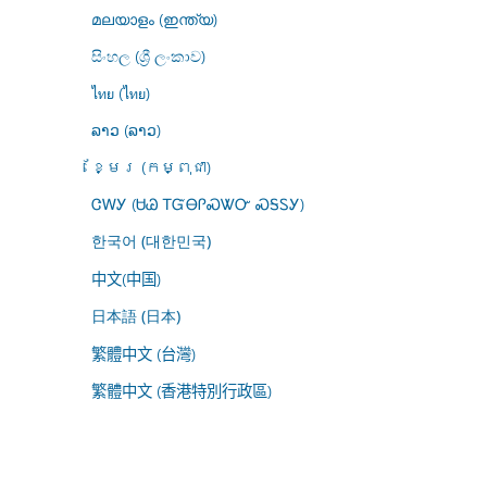
മലയാളം (ഇന്ത്യ)
සිංහල (ශ්‍රී ලංකාව)
ไทย (ไทย)
ລາວ (ລາວ)
ខ្មែរ (កម្ពុជា)
ᏣᎳᎩ (ᏌᏊ ᎢᏳᎾᎵᏍᏔᏅ ᏍᎦᏚᎩ)
한국어 (대한민국)
中文(中国)
日本語 (日本)
繁體中文 (台灣)
繁體中文 (香港特別行政區)