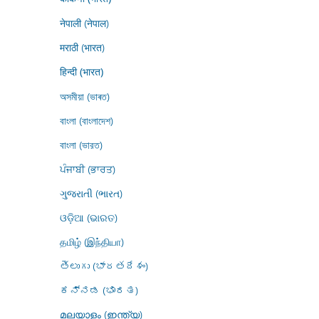
नेपाली (नेपाल)
मराठी (भारत)
हिन्दी (भारत)
অসমীয়া (ভাৰত)
বাংলা (বাংলাদেশ)
বাংলা (ভারত)
ਪੰਜਾਬੀ (ਭਾਰਤ)
ગુજરાતી (ભારત)
ଓଡ଼ିଆ (ଭାରତ)
தமிழ் (இந்தியா)
తెలుగు (భారతదేశం)
ಕನ್ನಡ (ಭಾರತ)
മലയാളം (ഇന്ത്യ)