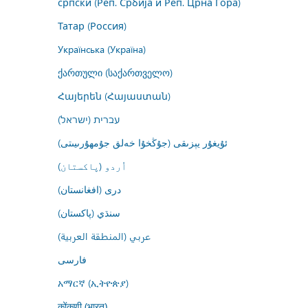
српски (Реп. Србија и Реп. Црна Гора)
Татар (Россия)
Українська (Україна)
ქართული (საქართველო)
Հայերեն (Հայաստան)
עברית (ישראל)
ئۇيغۇر يېزىقى (جۇڭخۇا خەلق جۇمھۇرىيىتى)
اُردو (پاکستان)
درى (افغانستان)
سنڌي (پاکستان)
عربي (المنطقة العربية)
فارسى
አማርኛ (ኢትዮጵያ)
कोंकणी (भारत)