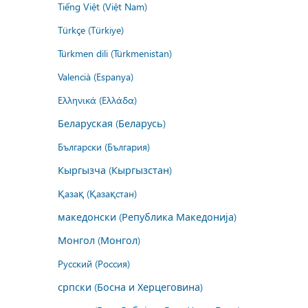
Tiếng Việt (Việt Nam)
Türkçe (Türkiye)
Türkmen dili (Türkmenistan)
Valencià (Espanya)
Ελληνικά (Ελλάδα)
Беларуская (Беларусь)
Български (България)
Кыргызча (Кыргызстан)
Қазақ (Қазақстан)
македонски (Република Македонија)
Монгол (Монгол)
Русский (Россия)
српски (Босна и Херцеговина)