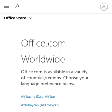
Sign
Microsoft
in
to
Office Store
your
account
Office.com
Worldwide
Office.com is available in a variety
of countries/regions. Choose your
language preference below.
Afrikaans (Suid-Afrika)
Azərbaycan (Azərbaycan)