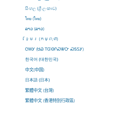
සිංහල (ශ්‍රී ලංකාව)
ไทย (ไทย)
ລາວ (ລາວ)
ខ្មែរ (កម្ពុជា)
ᏣᎳᎩ (ᏌᏊ ᎢᏳᎾᎵᏍᏔᏅ ᏍᎦᏚᎩ)
한국어 (대한민국)
中文(中国)
日本語 (日本)
繁體中文 (台灣)
繁體中文 (香港特別行政區)