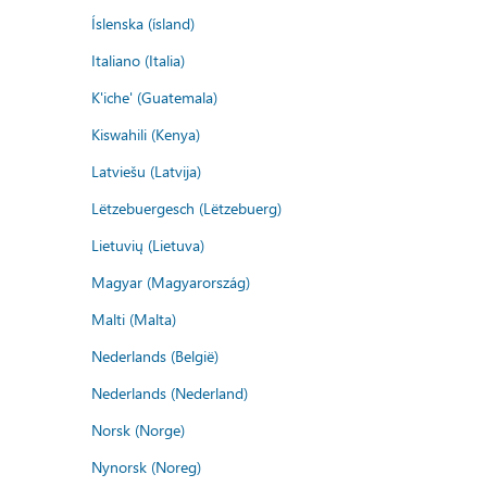
Íslenska (ísland)
Italiano (Italia)
K'iche' (Guatemala)
Kiswahili (Kenya)
Latviešu (Latvija)
Lëtzebuergesch (Lëtzebuerg)
Lietuvių (Lietuva)
Magyar (Magyarország)
Malti (Malta)
Nederlands (België)
Nederlands (Nederland)
Norsk (Norge)
Nynorsk (Noreg)