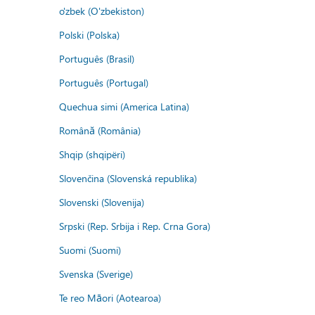
o'zbek (O'zbekiston)
Polski (Polska)
Português (Brasil)
Português (Portugal)
Quechua simi (America Latina)
Română (România)
Shqip (shqipëri)
Slovenčina (Slovenská republika)
Slovenski (Slovenija)
Srpski (Rep. Srbija i Rep. Crna Gora)
Suomi (Suomi)
Svenska (Sverige)
Te reo Māori (Aotearoa)