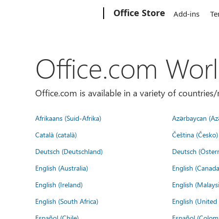
Microsoft
Office Store
Add-ins
Te
Office.com Wor
Office.com is available in a variety of countri
Afrikaans (Suid-Afrika)
Azərbaycan (Az
Català (català)
Čeština (Česko)
Deutsch (Deutschland)
Deutsch (Österr
English (Australia)
English (Canada
English (Ireland)
English (Malaysi
English (South Africa)
English (Unite
Español (Chile)
Español (Colom