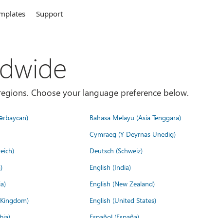
mplates
Support
ldwide
es/regions. Choose your language preference below.
ərbaycan)
Bahasa Melayu (Asia Tenggara)
Cymraeg (Y Deyrnas Unedig)
eich)
Deutsch (Schweiz)
)
English (India)
a)
English (New Zealand)
d Kingdom)
English (United States)
bia)
Español (España)