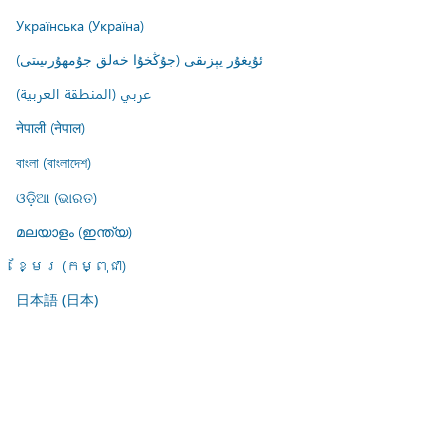
Українська (Україна)
ئۇيغۇر يېزىقى (جۇڭخۇا خەلق جۇمھۇرىيىتى)
عربي (المنطقة العربية)
नेपाली (नेपाल)
বাংলা (বাংলাদেশ)
ଓଡ଼ିଆ (ଭାରତ)
മലയാളം (ഇന്ത്യ)
ខ្មែរ (កម្ពុជា)
日本語 (日本)