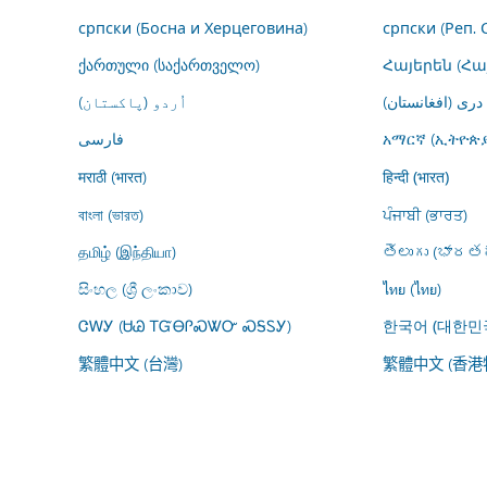
српски (Босна и Херцеговина)
српски (Реп. 
ქართული (საქართველო)
Հայերեն (Հ
درى (افغانستان)
اُردو (پاکستان)
فارسى
አማርኛ (ኢትዮጵያ
मराठी (भारत)
हिन्दी (भारत)
বাংলা (ভারত)
ਪੰਜਾਬੀ (ਭਾਰਤ)
தமிழ் (இந்தியா)
తెలుగు (భారతద
සිංහල (ශ්‍රී ලංකාව)
ไทย (ไทย)
ᏣᎳᎩ (ᏌᏊ ᎢᏳᎾᎵᏍᏔᏅ ᏍᎦᏚᎩ)
한국어 (대한민
繁體中文 (台灣)
繁體中文 (香港