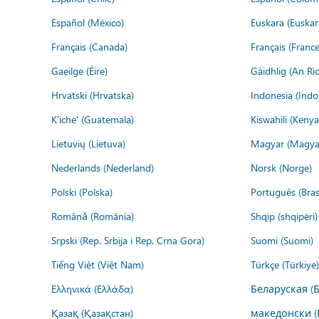
Español (México)
Euskara (Euskar
Français (Canada)
Français (France
Gaeilge (Éire)
Gàidhlig (An R
Hrvatski (Hrvatska)
Indonesia (Indo
K'iche' (Guatemala)
Kiswahili (Kenya
Lietuvių (Lietuva)
Magyar (Magya
Nederlands (Nederland)
Norsk (Norge)
Polski (Polska)
Português (Brasi
Română (România)
Shqip (shqipëri)
Srpski (Rep. Srbija i Rep. Crna Gora)
Suomi (Suomi)
Tiếng Việt (Việt Nam)
Türkçe (Türkiye)
Ελληνικά (Ελλάδα)
Беларуская (
Қазақ (Қазақстан)
македонски (