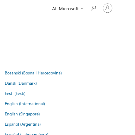
Sign
All Microsoft
in
to
your
account
Bosanski (Bosna i Hercegovina)
Dansk (Danmark)
Eesti (Eesti)
English (International)
English (Singapore)
Español (Argentina)
Español (Latinoamérica)