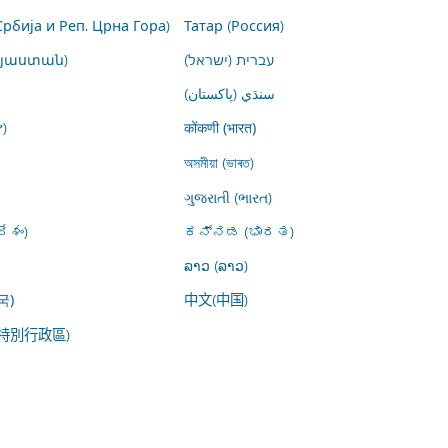
Србија и Реп. Црна Гора)
Татар (Россия)
այաստան)
עברית (ישראל)
سنڌي (پاکستان)
)
कोंकणी (भारत)
অসমীয়া (ভাৰত)
ગુજરાતી (ભારત)
ేశం)
ಕನ್ನಡ (ಭಾರತ)
ລາວ (ລາວ)
中文(中国)
국)
特別行政區)