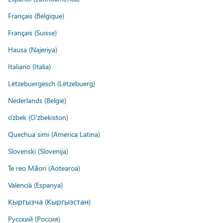
Français (Belgique)
Français (Suisse)
Hausa (Najeriya)
Italiano (Italia)
Lëtzebuergesch (Lëtzebuerg)
Nederlands (België)
o'zbek (O'zbekiston)
Quechua simi (America Latina)
Slovenski (Slovenija)
Te reo Māori (Aotearoa)
Valencià (Espanya)
Кыргызча (Кыргызстан)
Русский (Россия)