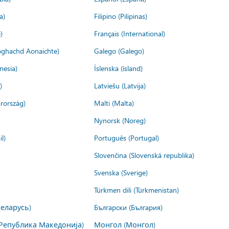
a)
Filipino (Pilipinas)
)
Français (International)
ìoghachd Aonaichte)
Galego (Galego)
nesia)
Íslenska (ísland)
)
Latviešu (Latvija)
rország)
Malti (Malta)
Nynorsk (Noreg)
l)
Português (Portugal)
Slovenčina (Slovenská republika)
Svenska (Sverige)
Türkmen dili (Türkmenistan)
Беларусь)
Български (България)
Република Македонија)
Монгол (Монгол)