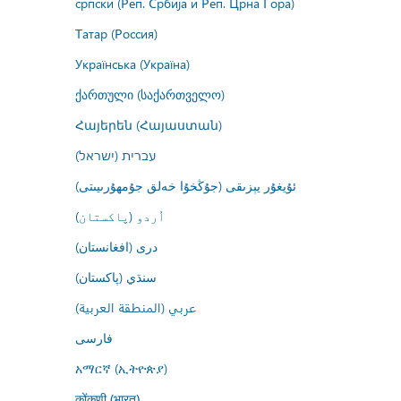
српски (Реп. Србија и Реп. Црна Гора)
Татар (Россия)
Українська (Україна)
ქართული (საქართველო)
Հայերեն (Հայաստան)
עברית (ישראל)
ئۇيغۇر يېزىقى (جۇڭخۇا خەلق جۇمھۇرىيىتى)
اُردو (پاکستان)
درى (افغانستان)
سنڌي (پاکستان)
عربي (المنطقة العربية)
فارسى
አማርኛ (ኢትዮጵያ)
कोंकणी (भारत)