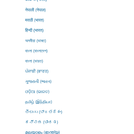
नेपाली (नेपाल)
मराठी (भारत)
हिन्दी (भारत)
অসমীয়া (ভাৰত)
বাংলা (বাংলাদেশ)
বাংলা (ভারত)
ਪੰਜਾਬੀ (ਭਾਰਤ)
ગુજરાતી (ભારત)
ଓଡ଼ିଆ (ଭାରତ)
தமிழ் (இந்தியா)
తెలుగు (భారతదేశం)
ಕನ್ನಡ (ಭಾರತ)
മലയാളം (ഇന്ത്യ)