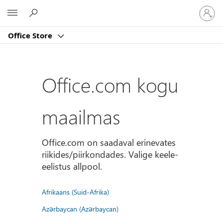
Logige
Microsoft
sisse
oma
Office Store
kontole
Office.com kogu
maailmas
Office.com on saadaval erinevates
riikides/piirkondades. Valige keele-
eelistus allpool.
Afrikaans (Suid-Afrika)
Azərbaycan (Azərbaycan)