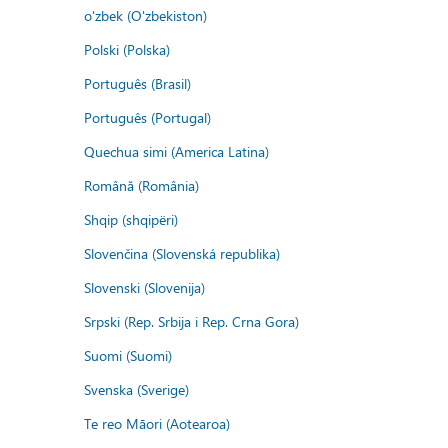
o'zbek (O'zbekiston)
Polski (Polska)
Português (Brasil)
Português (Portugal)
Quechua simi (America Latina)
Română (România)
Shqip (shqipëri)
Slovenčina (Slovenská republika)
Slovenski (Slovenija)
Srpski (Rep. Srbija i Rep. Crna Gora)
Suomi (Suomi)
Svenska (Sverige)
Te reo Māori (Aotearoa)