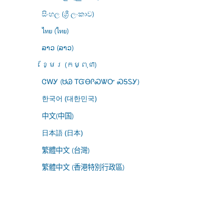
සිංහල (ශ්‍රී ලංකාව)
ไทย (ไทย)
ລາວ (ລາວ)
ខ្មែរ (កម្ពុជា)
ᏣᎳᎩ (ᏌᏊ ᎢᏳᎾᎵᏍᏔᏅ ᏍᎦᏚᎩ)
한국어 (대한민국)
中文(中国)
日本語 (日本)
繁體中文 (台灣)
繁體中文 (香港特別行政區)