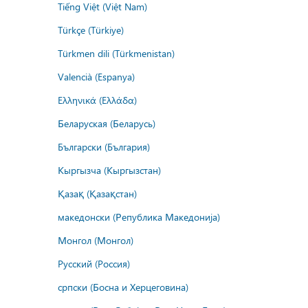
Tiếng Việt (Việt Nam)
Türkçe (Türkiye)
Türkmen dili (Türkmenistan)
Valencià (Espanya)
Ελληνικά (Ελλάδα)
Беларуская (Беларусь)
Български (България)
Кыргызча (Кыргызстан)
Қазақ (Қазақстан)
македонски (Република Македонија)
Монгол (Монгол)
Русский (Россия)
српски (Босна и Херцеговина)