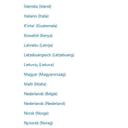
Íslenska (ísland)
Italiano (Italia)
K'iche' (Guatemala)
Kiswahili (Kenya)
Latviešu (Latvija)
Lëtzebuergesch (Lëtzebuerg)
Lietuvių (Lietuva)
Magyar (Magyarország)
Malti (Malta)
Nederlands (België)
Nederlands (Nederland)
Norsk (Norge)
Nynorsk (Noreg)