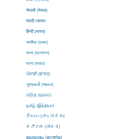
नेपाली (नेपाल)
मराठी (भारत)
हिन्दी (भारत)
অসমীয়া (ভাৰত)
বাংলা (বাংলাদেশ)
বাংলা (ভারত)
ਪੰਜਾਬੀ (ਭਾਰਤ)
ગુજરાતી (ભારત)
ଓଡ଼ିଆ (ଭାରତ)
தமிழ் (இந்தியா)
తెలుగు (భారతదేశం)
ಕನ್ನಡ (ಭಾರತ)
മലയാളം (ഇന്ത്യ)