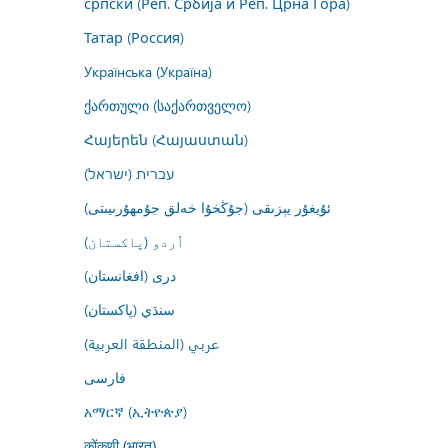
српски (Реп. Србија и Реп. Црна Гора)
Татар (Россия)
Українська (Україна)
ქართული (საქართველო)
Հայերեն (Հայաստան)
עברית (ישראל)
ئۇيغۇر يېزىقى (جۇڭخۇا خەلق جۇمھۇرىيىتى)
اُردو (پاکستان)
درى (افغانستان)
سنڌي (پاکستان)
عربي (المنطقة العربية)
فارسى
አማርኛ (ኢትዮጵያ)
कोंकणी (भारत)