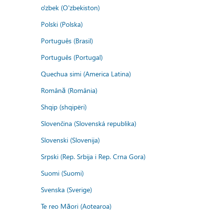
o'zbek (O'zbekiston)
Polski (Polska)
Português (Brasil)
Português (Portugal)
Quechua simi (America Latina)
Română (România)
Shqip (shqipëri)
Slovenčina (Slovenská republika)
Slovenski (Slovenija)
Srpski (Rep. Srbija i Rep. Crna Gora)
Suomi (Suomi)
Svenska (Sverige)
Te reo Māori (Aotearoa)