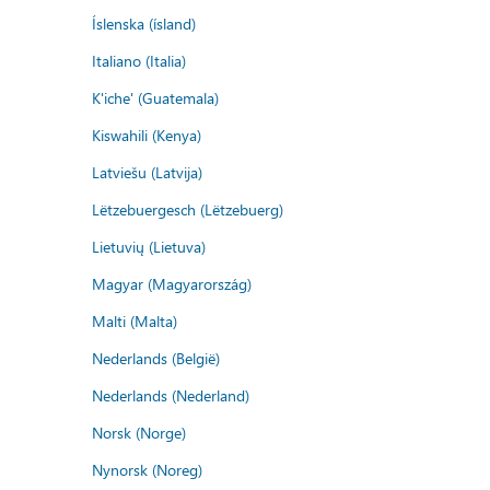
Íslenska (ísland)
Italiano (Italia)
K'iche' (Guatemala)
Kiswahili (Kenya)
Latviešu (Latvija)
Lëtzebuergesch (Lëtzebuerg)
Lietuvių (Lietuva)
Magyar (Magyarország)
Malti (Malta)
Nederlands (België)
Nederlands (Nederland)
Norsk (Norge)
Nynorsk (Noreg)