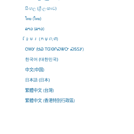
සිංහල (ශ්‍රී ලංකාව)
ไทย (ไทย)
ລາວ (ລາວ)
ខ្មែរ (កម្ពុជា)
ᏣᎳᎩ (ᏌᏊ ᎢᏳᎾᎵᏍᏔᏅ ᏍᎦᏚᎩ)
한국어 (대한민국)
中文(中国)
日本語 (日本)
繁體中文 (台灣)
繁體中文 (香港特別行政區)