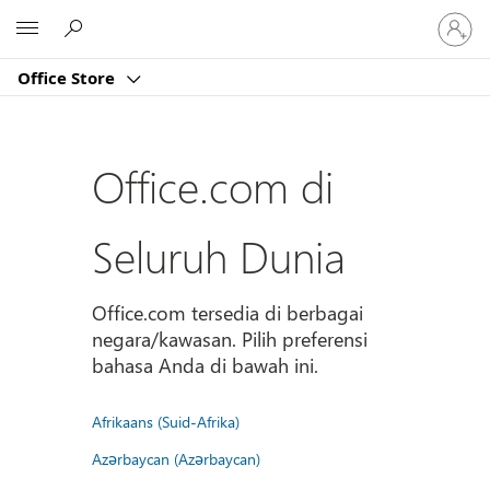
Masuk
Microsoft
ke
akun
Office Store
Anda
Office.com di
Seluruh Dunia
Office.com tersedia di berbagai
negara/kawasan. Pilih preferensi
bahasa Anda di bawah ini.
Afrikaans (Suid-Afrika)
Azərbaycan (Azərbaycan)