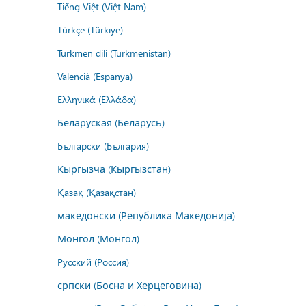
Tiếng Việt (Việt Nam)
Türkçe (Türkiye)
Türkmen dili (Türkmenistan)
Valencià (Espanya)
Ελληνικά (Ελλάδα)
Беларуская (Беларусь)
Български (България)
Кыргызча (Кыргызстан)
Қазақ (Қазақстан)
македонски (Република Македонија)
Монгол (Монгол)
Русский (Россия)
српски (Босна и Херцеговина)