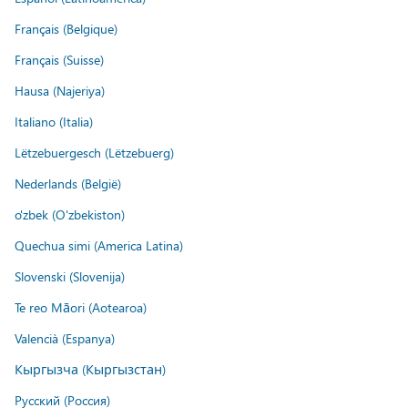
Français (Belgique)
Français (Suisse)
Hausa (Najeriya)
Italiano (Italia)
Lëtzebuergesch (Lëtzebuerg)
Nederlands (België)
o'zbek (O'zbekiston)
Quechua simi (America Latina)
Slovenski (Slovenija)
Te reo Māori (Aotearoa)
Valencià (Espanya)
Кыргызча (Кыргызстан)
Русский (Россия)