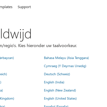
mplates
Support
ldwijd
n/regio's. Kies hieronder uw taalvoorkeur.
ərbaycan)
Bahasa Melayu (Asia Tenggara)
Cymraeg (Y Deyrnas Unedig)
eich)
Deutsch (Schweiz)
)
English (India)
a)
English (New Zealand)
d Kingdom)
English (United States)
bia)
Español (España)