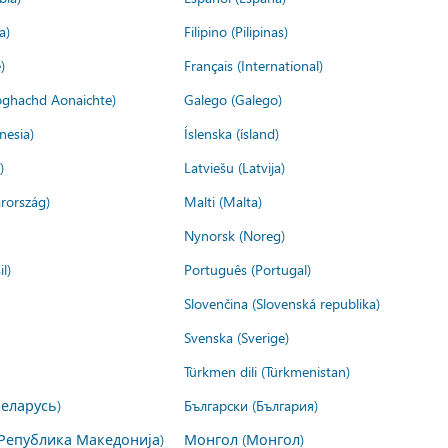
a)
Filipino (Pilipinas)
)
Français (International)
ìoghachd Aonaichte)
Galego (Galego)
nesia)
Íslenska (ísland)
)
Latviešu (Latvija)
rország)
Malti (Malta)
Nynorsk (Noreg)
l)
Português (Portugal)
Slovenčina (Slovenská republika)
Svenska (Sverige)
Türkmen dili (Türkmenistan)
Беларусь)
Български (България)
Република Македонија)
Монгол (Монгол)