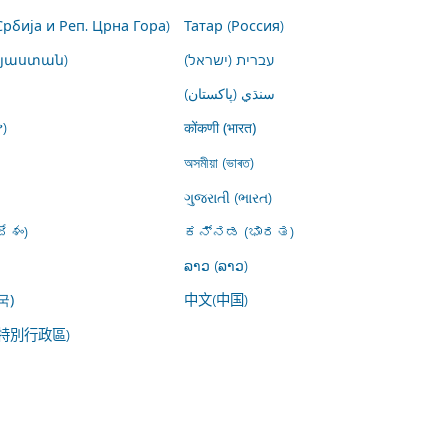
Србија и Реп. Црна Гора)
Татар (Россия)
այաստան)
עברית (ישראל)
سنڌي (پاکستان)
)
कोंकणी (भारत)
অসমীয়া (ভাৰত)
ગુજરાતી (ભારત)
ేశం)
ಕನ್ನಡ (ಭಾರತ)
ລາວ (ລາວ)
中文(中国)
국)
特別行政區)