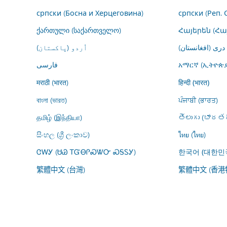
српски (Босна и Херцеговина)
српски (Реп. 
ქართული (საქართველო)
Հայերեն (Հ
درى (افغانستان)
اُردو (پاکستان)
فارسى
አማርኛ (ኢትዮጵያ
मराठी (भारत)
हिन्दी (भारत)
বাংলা (ভারত)
ਪੰਜਾਬੀ (ਭਾਰਤ)
தமிழ் (இந்தியா)
తెలుగు (భారతద
සිංහල (ශ්‍රී ලංකාව)
ไทย (ไทย)
ᏣᎳᎩ (ᏌᏊ ᎢᏳᎾᎵᏍᏔᏅ ᏍᎦᏚᎩ)
한국어 (대한민
繁體中文 (台灣)
繁體中文 (香港