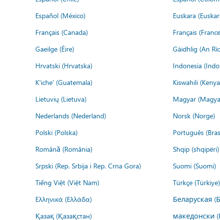
Español (México)
Euskara (Euskar
Français (Canada)
Français (France
Gaeilge (Éire)
Gàidhlig (An R
Hrvatski (Hrvatska)
Indonesia (Indo
K'iche' (Guatemala)
Kiswahili (Kenya
Lietuvių (Lietuva)
Magyar (Magya
Nederlands (Nederland)
Norsk (Norge)
Polski (Polska)
Português (Brasi
Română (România)
Shqip (shqipëri)
Srpski (Rep. Srbija i Rep. Crna Gora)
Suomi (Suomi)
Tiếng Việt (Việt Nam)
Türkçe (Türkiye)
Ελληνικά (Ελλάδα)
Беларуская (
Қазақ (Қазақстан)
македонски (