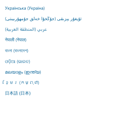
Українська (Україна)
ئۇيغۇر يېزىقى (جۇڭخۇا خەلق جۇمھۇرىيىتى)
عربي (المنطقة العربية)
नेपाली (नेपाल)
বাংলা (বাংলাদেশ)
ଓଡ଼ିଆ (ଭାରତ)
മലയാളം (ഇന്ത്യ)
ខ្មែរ (កម្ពុជា)
日本語 (日本)