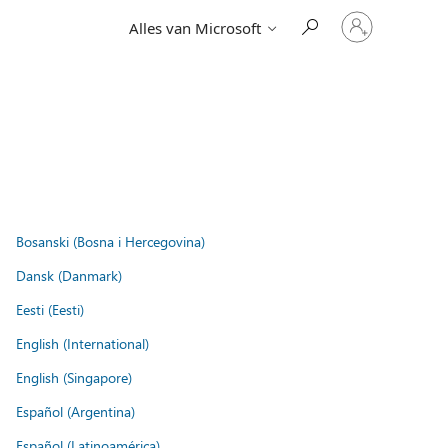
Meld
Alles van Microsoft
je
aan
bij
je
account
Bosanski (Bosna i Hercegovina)
Dansk (Danmark)
Eesti (Eesti)
English (International)
English (Singapore)
Español (Argentina)
Español (Latinoamérica)