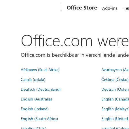
Microsoft
Office Store
Add-ins
Te
Office.com were
Office.com is beschikbaar in verschillende lande
Afrikaans (Suid-Afrika)
Azərbaycan (Az
Català (català)
Čeština (Česko)
Deutsch (Deutschland)
Deutsch (Österr
English (Australia)
English (Canada
English (Ireland)
English (Malaysi
English (South Africa)
English (Unite
Español (Chile)
Español (Colom