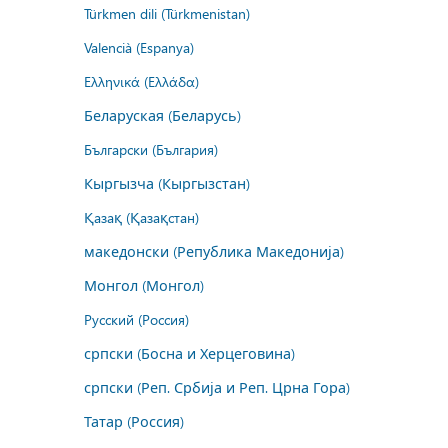
Türkmen dili (Türkmenistan)
Valencià (Espanya)
Ελληνικά (Ελλάδα)
Беларуская (Беларусь)
Български (България)
Кыргызча (Кыргызстан)
Қазақ (Қазақстан)
македонски (Република Македонија)
Монгол (Монгол)
Русский (Россия)
српски (Босна и Херцеговина)
српски (Реп. Србија и Реп. Црна Гора)
Татар (Россия)