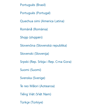
Português (Brasil)
Português (Portugal)
Quechua simi (America Latina)
Română (România)
Shqip (shqipëri)
Slovenčina (Slovenská republika)
Slovenski (Slovenija)
Srpski (Rep. Srbija i Rep. Crna Gora)
Suomi (Suomi)
Svenska (Sverige)
Te reo Māori (Aotearoa)
Tiếng Việt (Việt Nam)
Türkçe (Türkiye)