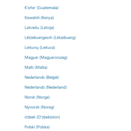
K'iche' (Guatemala)
Kiswahili (Kenya)
Latviešu (Latvija)
Lëtzebuergesch (Lëtzebuerg)
Lietuvių (Lietuva)
Magyar (Magyarország)
Malti (Malta)
Nederlands (België)
Nederlands (Nederland)
Norsk (Norge)
Nynorsk (Noreg)
o'zbek (O'zbekiston)
Polski (Polska)