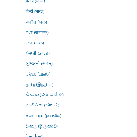
मराठी (भारत)
हिन्दी (भारत)
অসমীয়া (ভাৰত)
বাংলা (বাংলাদেশ)
বাংলা (ভারত)
ਪੰਜਾਬੀ (ਭਾਰਤ)
ગુજરાતી (ભારત)
ଓଡ଼ିଆ (ଭାରତ)
தமிழ் (இந்தியா)
తెలుగు (భారతదేశం)
ಕನ್ನಡ (ಭಾರತ)
മലയാളം (ഇന്ത്യ)
සිංහල (ශ්‍රී ලංකාව)
ไทย (ไทย)