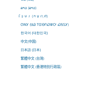
ລາວ (ລາວ)
ខ្មែរ (កម្ពុជា)
ᏣᎳᎩ (ᏌᏊ ᎢᏳᎾᎵᏍᏔᏅ ᏍᎦᏚᎩ)
한국어 (대한민국)
中文(中国)
日本語 (日本)
繁體中文 (台灣)
繁體中文 (香港特別行政區)