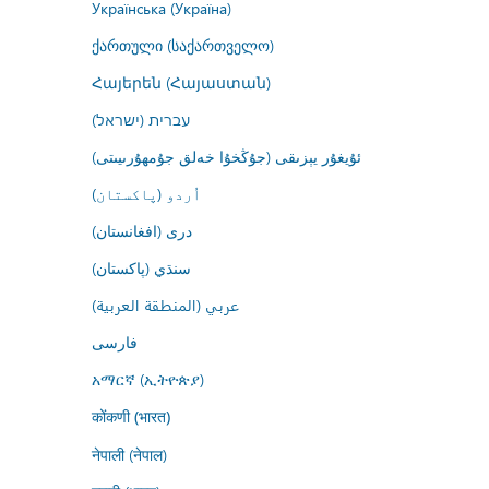
Українська (Україна)
ქართული (საქართველო)
Հայերեն (Հայաստան)
עברית (ישראל)
ئۇيغۇر يېزىقى (جۇڭخۇا خەلق جۇمھۇرىيىتى)
اُردو (پاکستان)
درى (افغانستان)
سنڌي (پاکستان)
عربي (المنطقة العربية)
فارسى
አማርኛ (ኢትዮጵያ)
कोंकणी (भारत)
नेपाली (नेपाल)