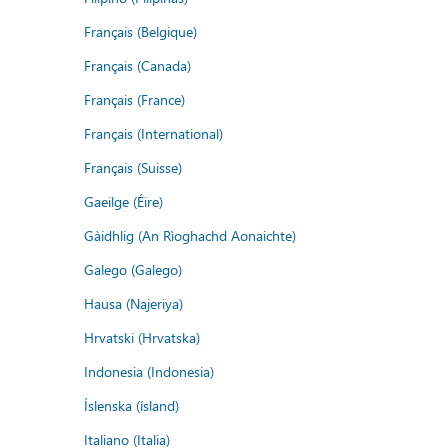
Français (Belgique)
Français (Canada)
Français (France)
Français (International)
Français (Suisse)
Gaeilge (Éire)
Gàidhlig (An Rìoghachd Aonaichte)
Galego (Galego)
Hausa (Najeriya)
Hrvatski (Hrvatska)
Indonesia (Indonesia)
Íslenska (ísland)
Italiano (Italia)