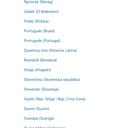
Nynorsk (Noreg)
o'zbek (O'zbekiston)
Polski (Polska)
Português (Brasil)
Português (Portugal)
Quechua simi (America Latina)
Română (România)
Shqip (shqipëri)
Slovenčina (Slovenská republika)
Slovenski (Slovenija)
Srpski (Rep. Srbija i Rep. Crna Gora)
Suomi (Suomi)
Svenska (Sverige)
Te reo Māori (Aotearoa)