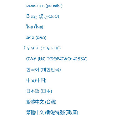
മലയാളം (ഇന്ത്യ)
සිංහල (ශ්‍රී ලංකාව)
ไทย (ไทย)
ລາວ (ລາວ)
ខ្មែរ (កម្ពុជា)
ᏣᎳᎩ (ᏌᏊ ᎢᏳᎾᎵᏍᏔᏅ ᏍᎦᏚᎩ)
한국어 (대한민국)
中文(中国)
日本語 (日本)
繁體中文 (台灣)
繁體中文 (香港特別行政區)