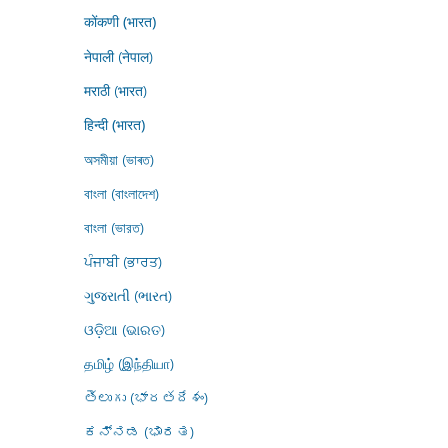
कोंकणी (भारत)
नेपाली (नेपाल)
मराठी (भारत)
हिन्दी (भारत)
অসমীয়া (ভাৰত)
বাংলা (বাংলাদেশ)
বাংলা (ভারত)
ਪੰਜਾਬੀ (ਭਾਰਤ)
ગુજરાતી (ભારત)
ଓଡ଼ିଆ (ଭାରତ)
தமிழ் (இந்தியா)
తెలుగు (భారతదేశం)
ಕನ್ನಡ (ಭಾರತ)