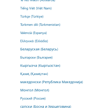
Tiếng Việt (Việt Nam)
Türkçe (Türkiye)
Türkmen dili (Türkmenistan)
Valencià (Espanya)
Ελληνικά (Ελλάδα)
Беларуская (Беларусь)
Български (България)
Кыргызча (Кыргызстан)
Қазақ (Қазақстан)
македонски (Република Македонија)
Монгол (Монгол)
Русский (Россия)
српски (Босна и Херцеговина)