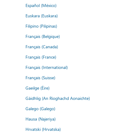
Español (México)
Euskara (Euskara)
Filipino (Pilipinas)
Français (Belgique)
Français (Canada)
Français (France)
Français (International)
Français (Suisse)
Gaeilge (Éire)
Gàidhlig (An Rìoghachd Aonaichte)
Galego (Galego)
Hausa (Najeriya)
Hrvatski (Hrvatska)