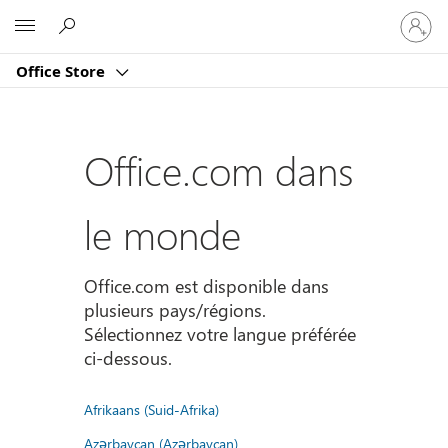
Connect
Microsoft
vous
à
Office Store
votre
compte
Office.com dans
le monde
Office.com est disponible dans
plusieurs pays/régions.
Sélectionnez votre langue préférée
ci-dessous.
Afrikaans (Suid-Afrika)
Azərbaycan (Azərbaycan)