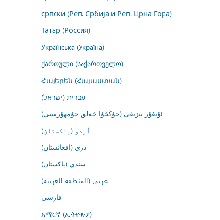
српски (Реп. Србија и Реп. Црна Гора)
Татар (Россия)
Українська (Україна)
ქართული (საქართველო)
Հայերեն (Հայաստան)
עברית (ישראל)
ئۇيغۇر يېزىقى (جۇڭخۇا خەلق جۇمھۇرىيىتى)
اُردو (پاکستان)
درى (افغانستان)
سنڌي (پاکستان)
عربي (المنطقة العربية)
فارسى
አማርኛ (ኢትዮጵያ)