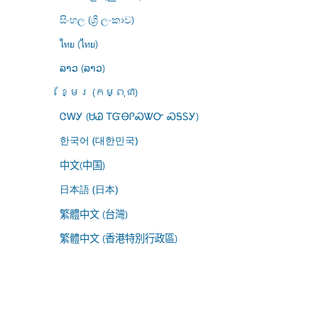
සිංහල (ශ්‍රී ලංකාව)
ไทย (ไทย)
ລາວ (ລາວ)
ខ្មែរ (កម្ពុជា)
ᏣᎳᎩ (ᏌᏊ ᎢᏳᎾᎵᏍᏔᏅ ᏍᎦᏚᎩ)
한국어 (대한민국)
中文(中国)
日本語 (日本)
繁體中文 (台灣)
繁體中文 (香港特別行政區)