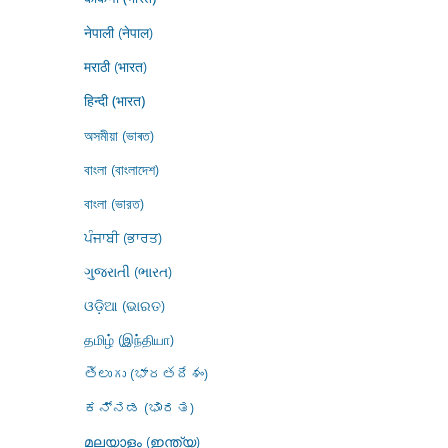
नेपाली (नेपाल)
मराठी (भारत)
हिन्दी (भारत)
অসমীয়া (ভাৰত)
বাংলা (বাংলাদেশ)
বাংলা (ভারত)
ਪੰਜਾਬੀ (ਭਾਰਤ)
ગુજરાતી (ભારત)
ଓଡ଼ିଆ (ଭାରତ)
தமிழ் (இந்தியா)
తెలుగు (భారతదేశం)
ಕನ್ನಡ (ಭಾರತ)
മലയാളം (ഇന്ത്യ)