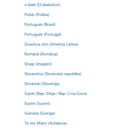
o'zbek (O'zbekiston)
Polski (Polska)
Português (Brasil)
Português (Portugal)
Quechua simi (America Latina)
Română (România)
Shqip (shqipëri)
Slovenčina (Slovenská republika)
Slovenski (Slovenija)
Srpski (Rep. Srbija i Rep. Crna Gora)
Suomi (Suomi)
Svenska (Sverige)
Te reo Māori (Aotearoa)