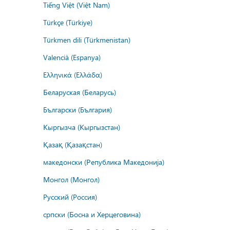
Tiếng Việt (Việt Nam)
Türkçe (Türkiye)
Türkmen dili (Türkmenistan)
Valencià (Espanya)
Ελληνικά (Ελλάδα)
Беларуская (Беларусь)
Български (България)
Кыргызча (Кыргызстан)
Қазақ (Қазақстан)
македонски (Република Македонија)
Монгол (Монгол)
Русский (Россия)
српски (Босна и Херцеговина)