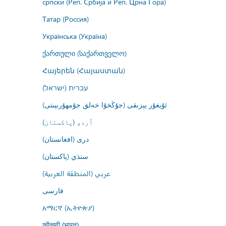
српски (Реп. Србија и Реп. Црна Гора)
Татар (Россия)
Українська (Україна)
ქართული (საქართველო)
Հայերեն (Հայաստան)
עברית (ישראל)
ئۇيغۇر يېزىقى (جۇڭخۇا خەلق جۇمھۇرىيىتى)
اُردو (پاکستان)
درى (افغانستان)
سنڌي (پاکستان)
عربي (المنطقة العربية)
فارسى
አማርኛ (ኢትዮጵያ)
कोंकणी (भारत)