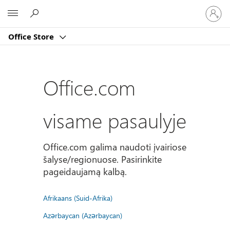
Prisijun
Microsoft
prie
paskyro
Office Store
Office.com
visame pasaulyje
Office.com galima naudoti įvairiose
šalyse/regionuose. Pasirinkite
pageidaujamą kalbą.
Afrikaans (Suid-Afrika)
Azərbaycan (Azərbaycan)