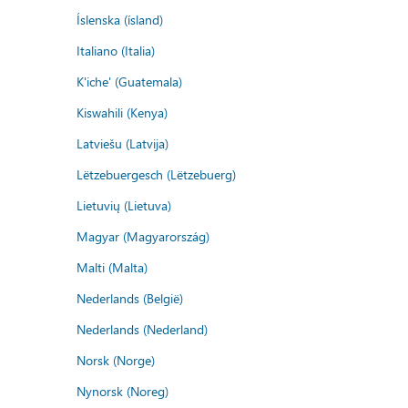
Íslenska (ísland)
Italiano (Italia)
K'iche' (Guatemala)
Kiswahili (Kenya)
Latviešu (Latvija)
Lëtzebuergesch (Lëtzebuerg)
Lietuvių (Lietuva)
Magyar (Magyarország)
Malti (Malta)
Nederlands (België)
Nederlands (Nederland)
Norsk (Norge)
Nynorsk (Noreg)