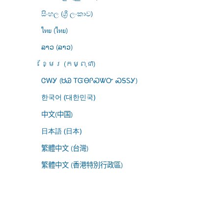
සිංහල (ශ්‍රී ලංකාව)
ไทย (ไทย)
ລາວ (ລາວ)
ខ្មែរ (កម្ពុជា)
ᏣᎳᎩ (ᏌᏊ ᎢᏳᎾᎵᏍᏔᏅ ᏍᎦᏚᎩ)
한국어 (대한민국)
中文(中国)
日本語 (日本)
繁體中文 (台灣)
繁體中文 (香港特別行政區)