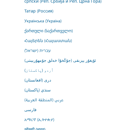
српски (Реп. Србија и Реп. Црна Гора)
Татар (Россия)
Українська (Україна)
ქართული (საქართველო)
Հայերեն (Հայաստան)
עברית (ישראל)
ئۇيغۇر يېزىقى (جۇڭخۇا خەلق جۇمھۇرىيىتى)
اُردو (پاکستان)
درى (افغانستان)
سنڌي (پاکستان)
عربي (المنطقة العربية)
فارسى
አማርኛ (ኢትዮጵያ)
कोंकणी (भारत)