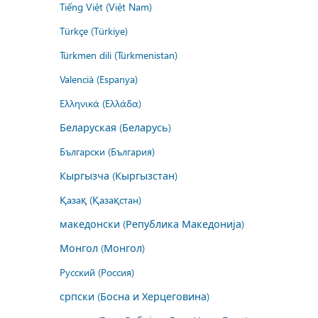
Tiếng Việt (Việt Nam)
Türkçe (Türkiye)
Türkmen dili (Türkmenistan)
Valencià (Espanya)
Ελληνικά (Ελλάδα)
Беларуская (Беларусь)
Български (България)
Кыргызча (Кыргызстан)
Қазақ (Қазақстан)
македонски (Република Македонија)
Монгол (Монгол)
Русский (Россия)
српски (Босна и Херцеговина)