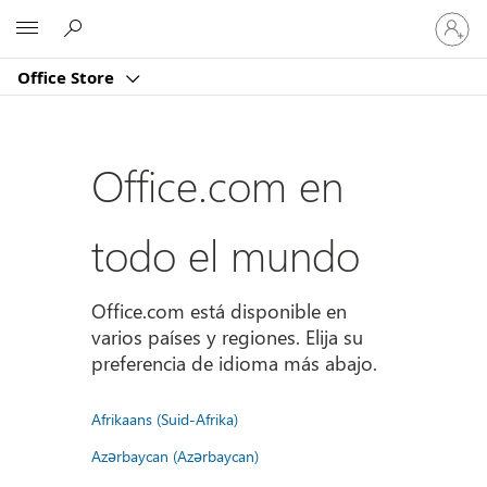
Iniciar
Microsoft
sesión
en
Office Store
tu
cuenta
Office.com en
todo el mundo
Office.com está disponible en
varios países y regiones. Elija su
preferencia de idioma más abajo.
Afrikaans (Suid-Afrika)
Azərbaycan (Azərbaycan)