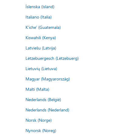
Íslenska (ísland)
Italiano (Italia)
K'iche' (Guatemala)
Kiswahili (Kenya)
Latviešu (Latvija)
Lëtzebuergesch (Lëtzebuerg)
Lietuvių (Lietuva)
Magyar (Magyarország)
Malti (Malta)
Nederlands (België)
Nederlands (Nederland)
Norsk (Norge)
Nynorsk (Noreg)