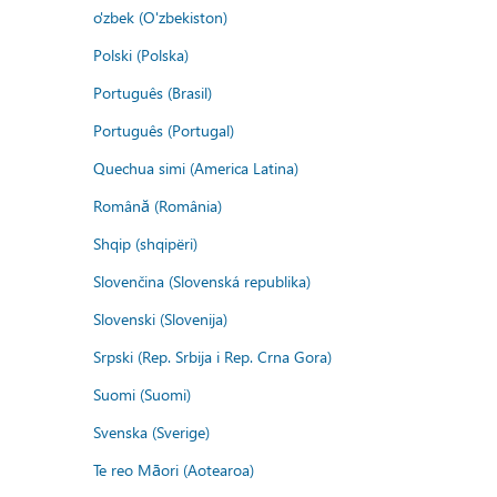
o'zbek (O'zbekiston)
Polski (Polska)
Português (Brasil)
Português (Portugal)
Quechua simi (America Latina)
Română (România)
Shqip (shqipëri)
Slovenčina (Slovenská republika)
Slovenski (Slovenija)
Srpski (Rep. Srbija i Rep. Crna Gora)
Suomi (Suomi)
Svenska (Sverige)
Te reo Māori (Aotearoa)