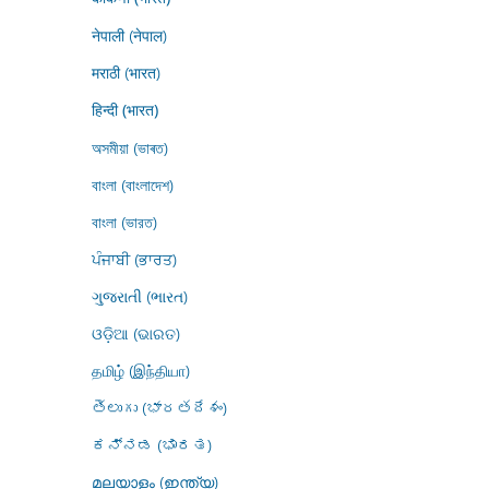
नेपाली (नेपाल)
मराठी (भारत)
हिन्दी (भारत)
অসমীয়া (ভাৰত)
বাংলা (বাংলাদেশ)
বাংলা (ভারত)
ਪੰਜਾਬੀ (ਭਾਰਤ)
ગુજરાતી (ભારત)
ଓଡ଼ିଆ (ଭାରତ)
தமிழ் (இந்தியா)
తెలుగు (భారతదేశం)
ಕನ್ನಡ (ಭಾರತ)
മലയാളം (ഇന്ത്യ)