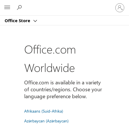
Sign
Microsoft
in
to
Office Store
your
account
Office.com
Worldwide
Office.com is available in a variety
of countries/regions. Choose your
language preference below.
Afrikaans (Suid-Afrika)
Azərbaycan (Azərbaycan)