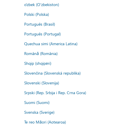
o'zbek (O'zbekiston)
Polski (Polska)
Português (Brasil)
Português (Portugal)
Quechua simi (America Latina)
Română (România)
Shqip (shqipëri)
Slovenčina (Slovenská republika)
Slovenski (Slovenija)
Srpski (Rep. Srbija i Rep. Crna Gora)
Suomi (Suomi)
Svenska (Sverige)
Te reo Māori (Aotearoa)