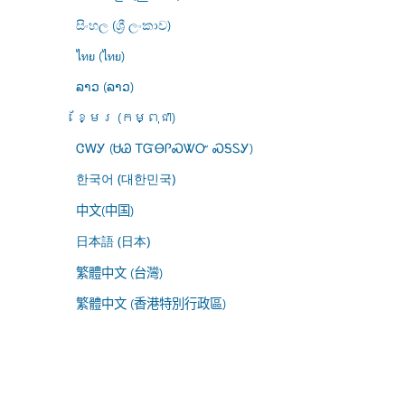
සිංහල (ශ්‍රී ලංකාව)
ไทย (ไทย)
ລາວ (ລາວ)
ខ្មែរ (កម្ពុជា)
ᏣᎳᎩ (ᏌᏊ ᎢᏳᎾᎵᏍᏔᏅ ᏍᎦᏚᎩ)
한국어 (대한민국)
中文(中国)
日本語 (日本)
繁體中文 (台灣)
繁體中文 (香港特別行政區)