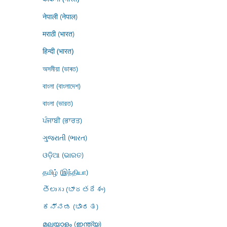
नेपाली (नेपाल)
मराठी (भारत)
हिन्दी (भारत)
অসমীয়া (ভাৰত)
বাংলা (বাংলাদেশ)
বাংলা (ভারত)
ਪੰਜਾਬੀ (ਭਾਰਤ)
ગુજરાતી (ભારત)
ଓଡ଼ିଆ (ଭାରତ)
தமிழ் (இந்தியா)
తెలుగు (భారతదేశం)
ಕನ್ನಡ (ಭಾರತ)
മലയാളം (ഇന്ത്യ)