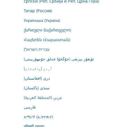
српски (Реп. Србија и Реп. Црна Гора)
Татар (Россия)
Українська (Україна)
ქართული (საქართველო)
Հայերեն (Հայաստան)
עברית (ישראל)
ئۇيغۇر يېزىقى (جۇڭخۇا خەلق جۇمھۇرىيىتى)
اُردو (پاکستان)
درى (افغانستان)
سنڌي (پاکستان)
عربي (المنطقة العربية)
فارسى
አማርኛ (ኢትዮጵያ)
कोंकणी (भारत)