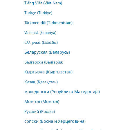
Tiếng Việt (Việt Nam)
Türkçe (Türkiye)
Türkmen dili (Türkmenistan)
Valencià (Espanya)
Ελληνικά (Ελλάδα)
Беларуская (Беларусь)
Български (България)
Кыргызча (Кыргызстан)
Қазақ (Қазақстан)
македонски (Република Македонија)
Монгол (Монгол)
Русский (Россия)
српски (Босна и Херцеговина)