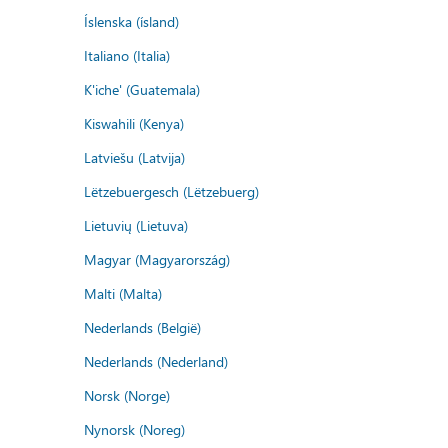
Íslenska (ísland)
Italiano (Italia)
K'iche' (Guatemala)
Kiswahili (Kenya)
Latviešu (Latvija)
Lëtzebuergesch (Lëtzebuerg)
Lietuvių (Lietuva)
Magyar (Magyarország)
Malti (Malta)
Nederlands (België)
Nederlands (Nederland)
Norsk (Norge)
Nynorsk (Noreg)