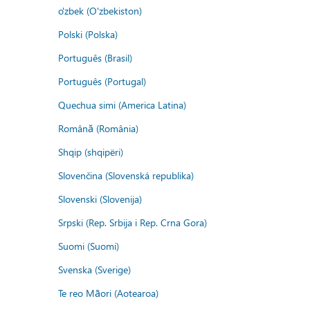
o'zbek (O'zbekiston)
Polski (Polska)
Português (Brasil)
Português (Portugal)
Quechua simi (America Latina)
Română (România)
Shqip (shqipëri)
Slovenčina (Slovenská republika)
Slovenski (Slovenija)
Srpski (Rep. Srbija i Rep. Crna Gora)
Suomi (Suomi)
Svenska (Sverige)
Te reo Māori (Aotearoa)