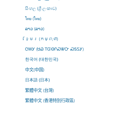
සිංහල (ශ්‍රී ලංකාව)
ไทย (ไทย)
ລາວ (ລາວ)
ខ្មែរ (កម្ពុជា)
ᏣᎳᎩ (ᏌᏊ ᎢᏳᎾᎵᏍᏔᏅ ᏍᎦᏚᎩ)
한국어 (대한민국)
中文(中国)
日本語 (日本)
繁體中文 (台灣)
繁體中文 (香港特別行政區)