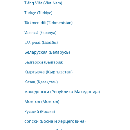
Tiếng Việt (Việt Nam)
Türkçe (Türkiye)
Türkmen dili (Türkmenistan)
Valencià (Espanya)
Ελληνικά (Ελλάδα)
Беларуская (Беларусь)
Български (България)
Кыргызча (Кыргызстан)
Қазақ (Қазақстан)
македонски (Република Македонија)
Монгол (Монгол)
Русский (Россия)
српски (Босна и Херцеговина)