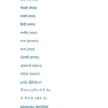
नेपाली (नेपाल)
मराठी (भारत)
हिन्दी (भारत)
অসমীয়া (ভাৰত)
বাংলা (বাংলাদেশ)
বাংলা (ভারত)
ਪੰਜਾਬੀ (ਭਾਰਤ)
ગુજરાતી (ભારત)
ଓଡ଼ିଆ (ଭାରତ)
தமிழ் (இந்தியா)
తెలుగు (భారతదేశం)
ಕನ್ನಡ (ಭಾರತ)
മലയാളം (ഇന്ത്യ)