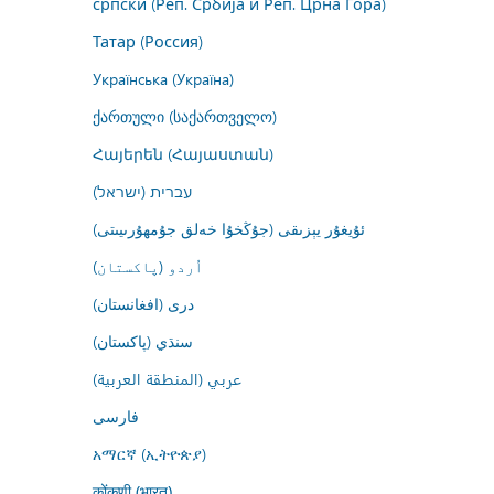
српски (Реп. Србија и Реп. Црна Гора)
Татар (Россия)
Українська (Україна)
ქართული (საქართველო)
Հայերեն (Հայաստան)
עברית (ישראל)
ئۇيغۇر يېزىقى (جۇڭخۇا خەلق جۇمھۇرىيىتى)
اُردو (پاکستان)
درى (افغانستان)
سنڌي (پاکستان)
عربي (المنطقة العربية)
فارسى
አማርኛ (ኢትዮጵያ)
कोंकणी (भारत)