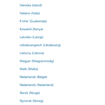
Íslenska (ísland)
Italiano (Italia)
K'iche' (Guatemala)
Kiswahili (Kenya)
Latviešu (Latvija)
Lëtzebuergesch (Lëtzebuerg)
Lietuvių (Lietuva)
Magyar (Magyarország)
Malti (Malta)
Nederlands (België)
Nederlands (Nederland)
Norsk (Norge)
Nynorsk (Noreg)