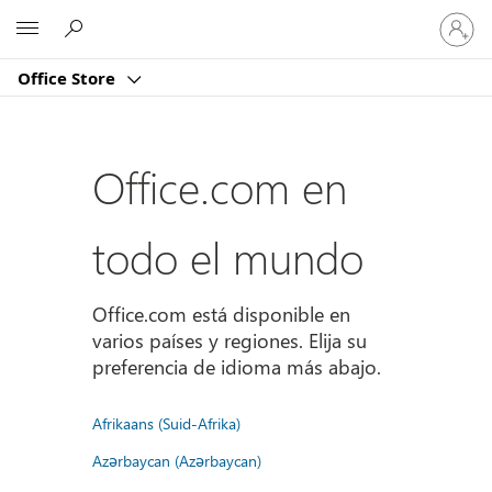
Iniciar
Microsoft
sesión
en
Office Store
tu
cuenta
Office.com en
todo el mundo
Office.com está disponible en
varios países y regiones. Elija su
preferencia de idioma más abajo.
Afrikaans (Suid-Afrika)
Azərbaycan (Azərbaycan)