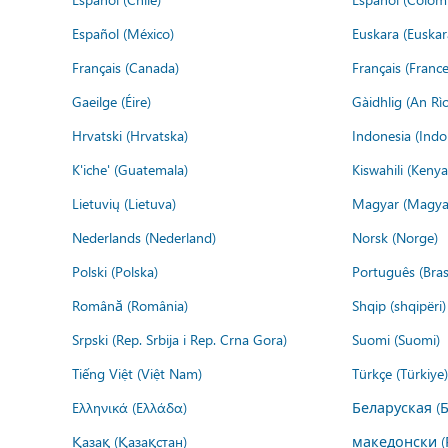
Español (México)
Euskara (Euskar
Français (Canada)
Français (France
Gaeilge (Éire)
Gàidhlig (An R
Hrvatski (Hrvatska)
Indonesia (Indo
K'iche' (Guatemala)
Kiswahili (Kenya
Lietuvių (Lietuva)
Magyar (Magya
Nederlands (Nederland)
Norsk (Norge)
Polski (Polska)
Português (Brasi
Română (România)
Shqip (shqipëri)
Srpski (Rep. Srbija i Rep. Crna Gora)
Suomi (Suomi)
Tiếng Việt (Việt Nam)
Türkçe (Türkiye)
Ελληνικά (Ελλάδα)
Беларуская (
Қазақ (Қазақстан)
македонски (