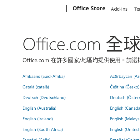
Microsoft
Office Store
Add-ins
Te
Office.com 
Office.com 在許多國家/地區均提供使用。
Afrikaans (Suid-Afrika)
Azərbaycan (Az
Català (català)
Čeština (Česko)
Deutsch (Deutschland)
Deutsch (Österr
English (Australia)
English (Canada
English (Ireland)
English (Malaysi
English (South Africa)
English (Unite
Español (Chile)
Español (Colom