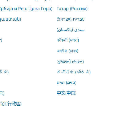
Србија и Реп. Црна Гора)
Татар (Россия)
այաստան)
עברית (ישראל)
سنڌي (پاکستان)
)
कोंकणी (भारत)
অসমীয়া (ভাৰত)
ગુજરાતી (ભારત)
ేశం)
ಕನ್ನಡ (ಭಾರತ)
ລາວ (ລາວ)
中文(中国)
국)
特別行政區)