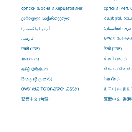
српски (Босна и Херцеговина)
српски (Реп. 
ქართული (საქართველო)
Հայերեն (Հ
درى (افغانستان)
اُردو (پاکستان)
فارسى
አማርኛ (ኢትዮጵያ
मराठी (भारत)
हिन्दी (भारत)
বাংলা (ভারত)
ਪੰਜਾਬੀ (ਭਾਰਤ)
தமிழ் (இந்தியா)
తెలుగు (భారతద
සිංහල (ශ්‍රී ලංකාව)
ไทย (ไทย)
ᏣᎳᎩ (ᏌᏊ ᎢᏳᎾᎵᏍᏔᏅ ᏍᎦᏚᎩ)
한국어 (대한민
繁體中文 (台灣)
繁體中文 (香港