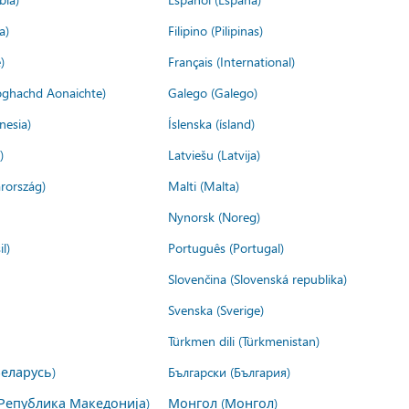
a)
Filipino (Pilipinas)
)
Français (International)
ìoghachd Aonaichte)
Galego (Galego)
nesia)
Íslenska (ísland)
)
Latviešu (Latvija)
rország)
Malti (Malta)
Nynorsk (Noreg)
l)
Português (Portugal)
Slovenčina (Slovenská republika)
Svenska (Sverige)
Türkmen dili (Türkmenistan)
Беларусь)
Български (България)
Република Македонија)
Монгол (Монгол)