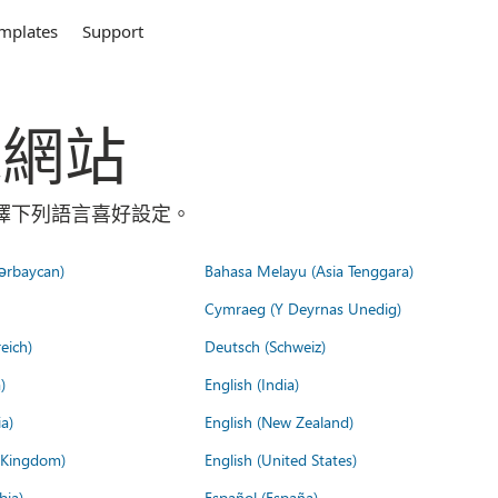
mplates
Support
全球網站
請選擇下列語言喜好設定。
ərbaycan)
Bahasa Melayu (Asia Tenggara)
Cymraeg (Y Deyrnas Unedig)
eich)
Deutsch (Schweiz)
)
English (India)
a)
English (New Zealand)
d Kingdom)
English (United States)
bia)
Español (España)