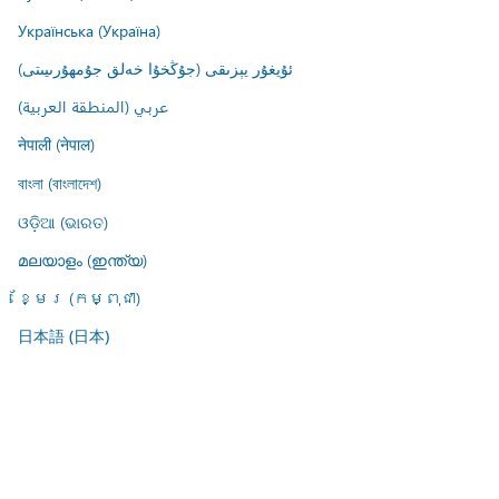
Українська (Україна)
ئۇيغۇر يېزىقى (جۇڭخۇا خەلق جۇمھۇرىيىتى)
عربي (المنطقة العربية)
नेपाली (नेपाल)
বাংলা (বাংলাদেশ)
ଓଡ଼ିଆ (ଭାରତ)
മലയാളം (ഇന്ത്യ)
ខ្មែរ (កម្ពុជា)
日本語 (日本)