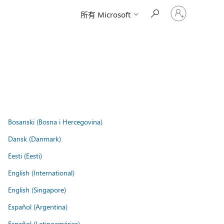
登
所有 Microsoft
入
您
的
帳
戶
Bosanski (Bosna i Hercegovina)
Dansk (Danmark)
Eesti (Eesti)
English (International)
English (Singapore)
Español (Argentina)
Español (Latinoamérica)