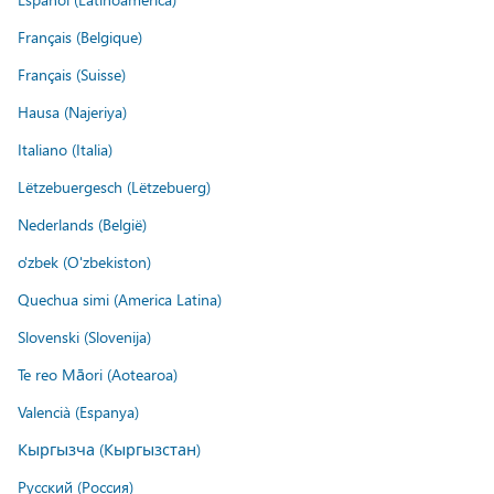
Français (Belgique)
Français (Suisse)
Hausa (Najeriya)
Italiano (Italia)
Lëtzebuergesch (Lëtzebuerg)
Nederlands (België)
o'zbek (O'zbekiston)
Quechua simi (America Latina)
Slovenski (Slovenija)
Te reo Māori (Aotearoa)
Valencià (Espanya)
Кыргызча (Кыргызстан)
Русский (Россия)