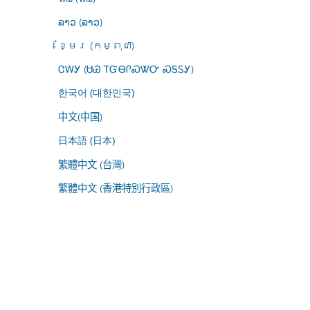
ລາວ (ລາວ)
ខ្មែរ (កម្ពុជា)
ᏣᎳᎩ (ᏌᏊ ᎢᏳᎾᎵᏍᏔᏅ ᏍᎦᏚᎩ)
한국어 (대한민국)
中文(中国)
日本語 (日本)
繁體中文 (台灣)
繁體中文 (香港特別行政區)