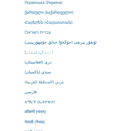
Українська (Україна)
ქართული (საქართველო)
Հայերեն (Հայաստան)
עברית (ישראל)
ئۇيغۇر يېزىقى (جۇڭخۇا خەلق جۇمھۇرىيىتى)
اُردو (پاکستان)
درى (افغانستان)
سنڌي (پاکستان)
عربي (المنطقة العربية)
فارسى
አማርኛ (ኢትዮጵያ)
कोंकणी (भारत)
नेपाली (नेपाल)