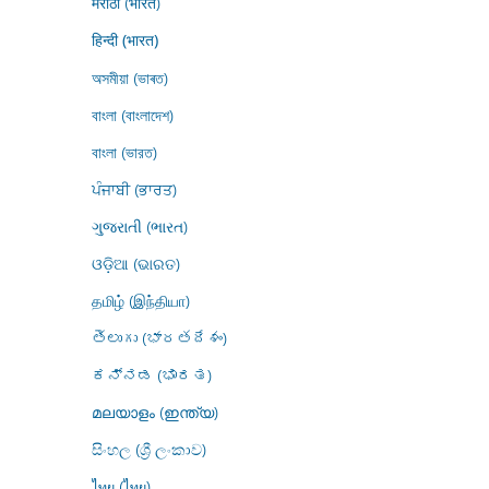
मराठी (भारत)
हिन्दी (भारत)
অসমীয়া (ভাৰত)
বাংলা (বাংলাদেশ)
বাংলা (ভারত)
ਪੰਜਾਬੀ (ਭਾਰਤ)
ગુજરાતી (ભારત)
ଓଡ଼ିଆ (ଭାରତ)
தமிழ் (இந்தியா)
తెలుగు (భారతదేశం)
ಕನ್ನಡ (ಭಾರತ)
മലയാളം (ഇന്ത്യ)
සිංහල (ශ්‍රී ලංකාව)
ไทย (ไทย)