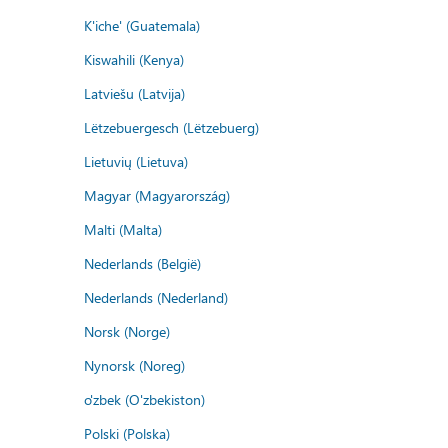
K'iche' (Guatemala)
Kiswahili (Kenya)
Latviešu (Latvija)
Lëtzebuergesch (Lëtzebuerg)
Lietuvių (Lietuva)
Magyar (Magyarország)
Malti (Malta)
Nederlands (België)
Nederlands (Nederland)
Norsk (Norge)
Nynorsk (Noreg)
o'zbek (O'zbekiston)
Polski (Polska)