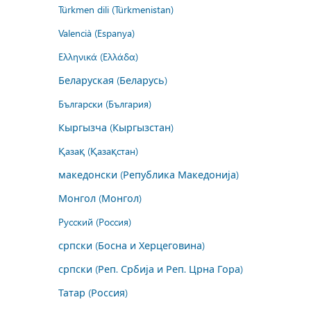
Türkmen dili (Türkmenistan)
Valencià (Espanya)
Ελληνικά (Ελλάδα)
Беларуская (Беларусь)
Български (България)
Кыргызча (Кыргызстан)
Қазақ (Қазақстан)
македонски (Република Македонија)
Монгол (Монгол)
Русский (Россия)
српски (Босна и Херцеговина)
српски (Реп. Србија и Реп. Црна Гора)
Татар (Россия)