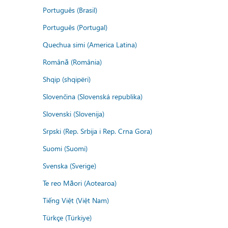
Português (Brasil)
Português (Portugal)
Quechua simi (America Latina)
Română (România)
Shqip (shqipëri)
Slovenčina (Slovenská republika)
Slovenski (Slovenija)
Srpski (Rep. Srbija i Rep. Crna Gora)
Suomi (Suomi)
Svenska (Sverige)
Te reo Māori (Aotearoa)
Tiếng Việt (Việt Nam)
Türkçe (Türkiye)