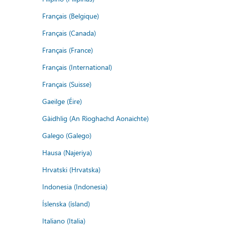
Français (Belgique)
Français (Canada)
Français (France)
Français (International)
Français (Suisse)
Gaeilge (Éire)
Gàidhlig (An Rìoghachd Aonaichte)
Galego (Galego)
Hausa (Najeriya)
Hrvatski (Hrvatska)
Indonesia (Indonesia)
Íslenska (ísland)
Italiano (Italia)