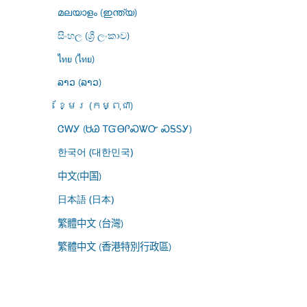
മലയാളം (ഇന്ത്യ)
සිංහල (ශ්‍රී ලංකාව)
ไทย (ไทย)
ລາວ (ລາວ)
ខ្មែរ (កម្ពុជា)
ᏣᎳᎩ (ᏌᏊ ᎢᏳᎾᎵᏍᏔᏅ ᏍᎦᏚᎩ)
한국어 (대한민국)
中文(中国)
日本語 (日本)
繁體中文 (台灣)
繁體中文 (香港特別行政區)