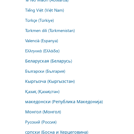
Tiếng Việt (Việt Nam)
Türkçe (Türkiye)
Türkmen dili (Türkmenistan)
Valencià (Espanya)
Ελληνικά (Ελλάδα)
Беларуская (Беларусь)
Български (България)
Кыргызча (Кыргызстан)
Қазақ (Қазақстан)
македонски (Република Македонија)
Монгол (Монгол)
Русский (Россия)
српски (Босна и Херцеговина)