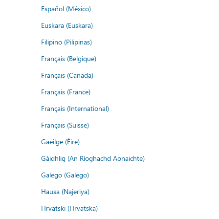
Español (México)
Euskara (Euskara)
Filipino (Pilipinas)
Français (Belgique)
Français (Canada)
Français (France)
Français (International)
Français (Suisse)
Gaeilge (Éire)
Gàidhlig (An Rìoghachd Aonaichte)
Galego (Galego)
Hausa (Najeriya)
Hrvatski (Hrvatska)