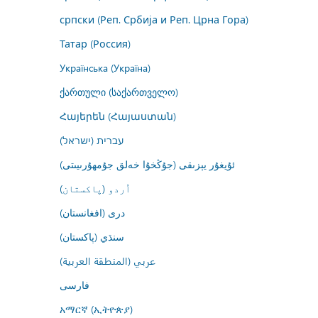
српски (Реп. Србија и Реп. Црна Гора)
Татар (Россия)
Українська (Україна)
ქართული (საქართველო)
Հայերեն (Հայաստան)
עברית (ישראל)
ئۇيغۇر يېزىقى (جۇڭخۇا خەلق جۇمھۇرىيىتى)
اُردو (پاکستان)
درى (افغانستان)
سنڌي (پاکستان)
عربي (المنطقة العربية)
فارسى
አማርኛ (ኢትዮጵያ)