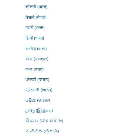
कोंकणी (भारत)
नेपाली (नेपाल)
मराठी (भारत)
हिन्दी (भारत)
অসমীয়া (ভাৰত)
বাংলা (বাংলাদেশ)
বাংলা (ভারত)
ਪੰਜਾਬੀ (ਭਾਰਤ)
ગુજરાતી (ભારત)
ଓଡ଼ିଆ (ଭାରତ)
தமிழ் (இந்தியா)
తెలుగు (భారతదేశం)
ಕನ್ನಡ (ಭಾರತ)