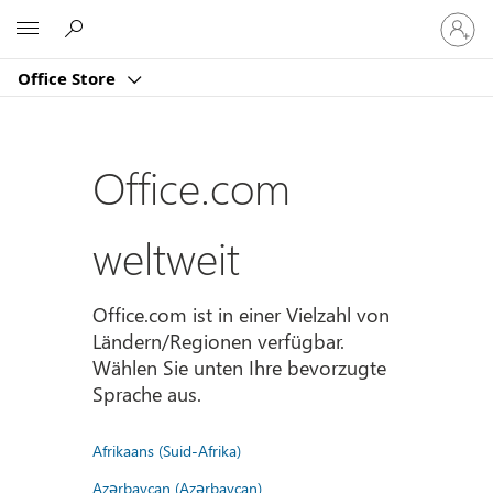
Bei
Microsoft
Ihrem
Konto
Office Store
anmeld
Office.com
weltweit
Office.com ist in einer Vielzahl von
Ländern/Regionen verfügbar.
Wählen Sie unten Ihre bevorzugte
Sprache aus.
Afrikaans (Suid-Afrika)
Azərbaycan (Azərbaycan)