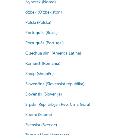
Nynorsk (Noreg)
o'zbek (O'zbekiston)
Polski (Polska)
Português (Brasil)
Português (Portugal)
Quechua simi (America Latina)
Română (România)
Shqip (shqipëri)
Slovenčina (Slovenská republika)
Slovenski (Slovenija)
Srpski (Rep. Srbija i Rep. Crna Gora)
Suomi (Suomi)
Svenska (Sverige)
Te reo Māori (Aotearoa)